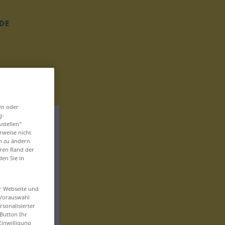
DE
en oder
g-
ustellen“
rweise nicht
en zu ändern
eren Rand der
den Sie in
er Webseite und
 Vorauswahl
sonalisierter
Button Ihr
Einwilligung