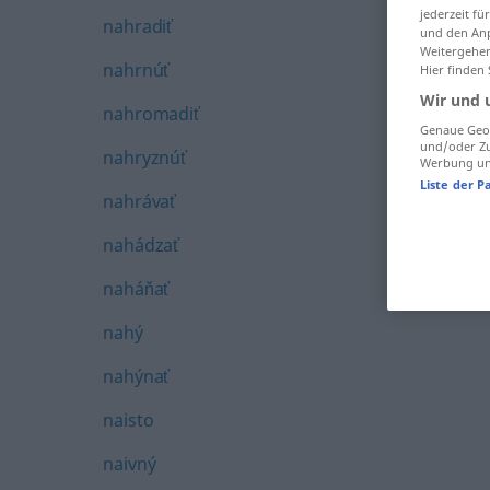
jederzeit f
nahradiť
und den Anp
Weitergehen
nahrnúť
Hier finden
Wir und 
nahromadiť
Genaue Geol
und/oder Zu
nahryznúť
Werbung und
Liste der P
nahrávať
nahádzať
naháňať
nahý
nahýnať
naisto
naivný