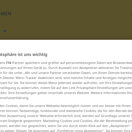
HMEN
h
Übersetzen
atsphäre ist uns wichtig
sere
716
-Partner speichern und greifen auf personenbezogene Daten wie Browserdat
Kennungen auf Ihrem Gerät zu. Durch Auswahl von Akzeptieren aktivieren Sie Trackin
n für die unter „Wir und unsere Partner verarbeiten Daten, um Ihnen Dienste bereitz
n Zwecke. Wenn Tracker deaktiviert sind, sind manche Inhalte und Anzeigen mögliche
evant für Sie. Sie können dieses Menü jederzeit wieder aufrufen, um Ihre Einstellung
N beginnen – nahor ... najviac
inwilligung zu widerrufen, indem Sie auf den Link Privatsphäre-Einstellungen am unt
cken. Ihre Einstellungen gelten innerhalb unseres Website. Weitere Informationen fin
enschutzerklärung.
najatý
en Cookies, damit Sie unsere Webseite bestmöglich nutzen und wir besser mit Ihnen
en können. Notwendige, funktionale und statistische Cookies, die für den Betrieb d
najavo
ischen Auswertung unserer Webseite erforderlich sind, werden auf Grundlage unserer
hrem Endgerät gespeichert. Marketing-Cookies und Cookies, die der Bereitstellung per
nen, werden nur gespeichert, wenn Sie uns durch einen Klick auf den „Akzeptieren“-
najať
nis geben. Klicken Sie ansonsten auf „Fortfahren ohne Akzeptieren“. Sie können Ihre 