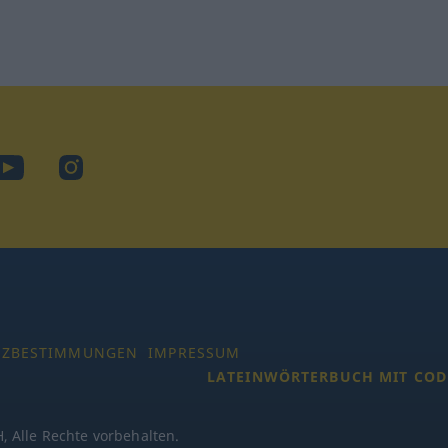
ook
YouTube
Instagram
TZBESTIMMUNGEN
IMPRESSUM
LATEINWÖRTERBUCH MIT COD
 Alle Rechte vorbehalten.