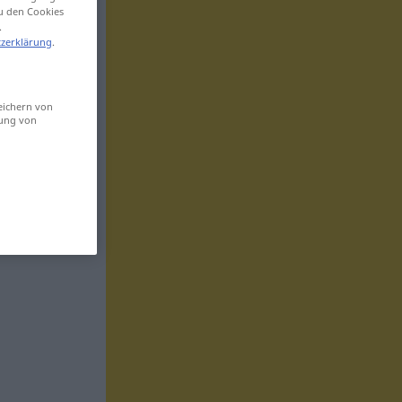
zu den Cookies
.
zerklärung
.
eichern von
sung von