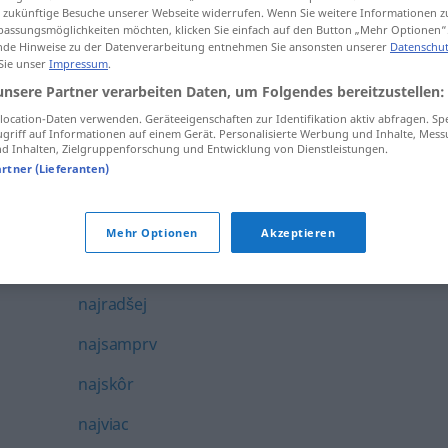
ür zukünftige Besuche unserer Webseite widerrufen. Wenn Sie weitere Informationen 
najbližšie
assungsmöglichkeiten möchten, klicken Sie einfach auf den Button „Mehr Optionen“
de Hinweise zu der Datenverarbeitung entnehmen Sie ansonsten unserer
Datenschut
najesť
 Sie unser
Impressum
.
unsere Partner verarbeiten Daten, um Folgendes bereitzustellen:
naježiť
ocation-Daten verwenden. Geräteeigenschaften zur Identifikation aktiv abfragen. Sp
griff auf Informationen auf einem Gerät. Personalisierte Werbung und Inhalte, Mes
najmenej
 Inhalten, Zielgruppenforschung und Entwicklung von Dienstleistungen.
artner (Lieferanten)
najmä
najneskôr
Mehr Optionen
Akzeptieren
najprv
najradšej
najsamprv
najskôr
najviac