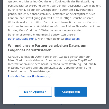
gespeichert. Marketing-Cookies und Cookies, die der Bereitstellung
napoly
napríklad
personalisierter Werbung dienen, werden nur gespeichert, wenn Sie uns
durch einen Klick auf den „Akzeptieren“-Button Ihr Einverständnis
geben. Klicken Sie ansonsten auf „Fortfahren ohne Akzeptieren“. Sie
napomenúť
napuchnúť
können Ihre Einwilligung jederzeit für zukünftige Besuche unserer
Webseite widerrufen. Wenn Sie weitere Informationen zu den Cookies
napomáhať
napustiť
und den Anpassungsmöglichkeiten möchten, klicken Sie einfach auf den
Button „Mehr Optionen“. Weitergehende Hinweise zu der
napomôcť
napádať
Datenverarbeitung entnehmen Sie ansonsten unserer
Datenschutzerklärung
. Hier finden Sie unser
Impressum
.
naponáhlo
napájadlo
Wir und unsere Partner verarbeiten Daten, um
Folgendes bereitzustellen:
naporúdzi
napájať
Genaue Geolocation-Daten verwenden. Geräteeigenschaften zur
Identifikation aktiv abfragen. Speichern von und/oder Zugriff auf
napospas
napätie
Informationen auf einem Gerät. Personalisierte Werbung und Inhalte,
Messung von Werbung und Inhalten, Zielgruppenforschung und
Entwicklung von Dienstleistungen.
napravo
napätý
Liste der Partner (Lieferanten)
napred
napínavý
Mehr Optionen
Akzeptieren
napredovať
napínať
napriek
napísať