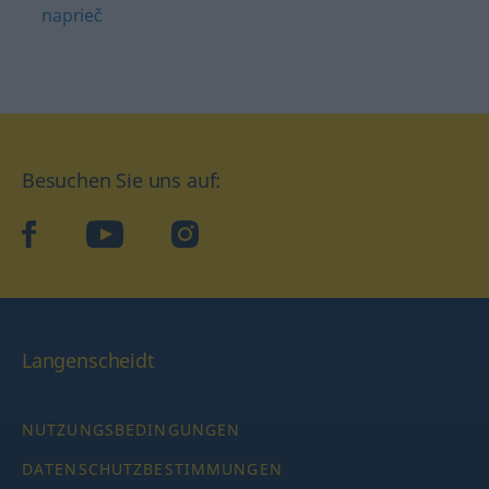
naprieč
Besuchen Sie uns auf:
facebook
YouTube
Instagram
Langenscheidt
NUTZUNGSBEDINGUNGEN
DATENSCHUTZBESTIMMUNGEN