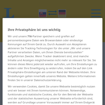
Ihre Privatsphäre ist uns wichtig
Wir und unsere
716
-Partner speichern und greifen auf
personenbezogene Daten wie Browserdaten oder eindeutige
Kennungen auf Ihrem Gerät zu. Durch Auswahl von Akzeptieren
aktivieren Sie Tracking-Technologien für die unter „Wir und unsere
Slowakisch-Deutsch Wörterbuch
N
7
Partner verarbeiten Daten, um Ihnen Dienste bereitzustellen“
aufgeführten Zwecke. Wenn Tracker deaktiviert sind, sind manche
Inhalte und Anzeigen möglicherweise nicht mehr so relevant für Sie. Sie
Wörter auf Slowakisch, die mit N
können dieses Menü jederzeit wieder aufrufen, um Ihre Einstellungen zu
beginnen – napokon ... napísať
ändern oder Ihre Einwilligung zu widerrufen, indem Sie auf den Link
Privatsphäre-Einstellungen am unteren Rand der Webseite klicken. Ihre
Einstellungen gelten innerhalb unseres Website. Weitere Informationen
finden Sie in unserer Datenschutzerklärung.
napokon
naproti
Wir verwenden Cookies, damit Sie unsere Webseite bestmöglich nutzen
und wir besser mit Ihnen kommunizieren können. Notwendige,
napolo
naprávať
funktionale und statistische Cookies, die für den Betrieb der Webseite
und der statistischen Auswertung unserer Webseite erforderlich sind,
napoludnie
naprázdno
werden auf Grundlage unserer Vorauswahl immer auf Ihrem Endgerät