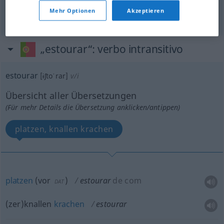
verschleudern
estourar
dinheiro
Mehr Optionen
Akzeptieren
„estourar“
: verbo intransitivo
estourar
[ɨʃtoˈrar]
v/i
Übersicht aller Übersetzungen
(Für mehr Details die Übersetzung anklicken/antippen)
platzen, knallen krachen
platzen
(
vor
)
estourar
de com
DAT
(zer)knallen
krachen
estourar