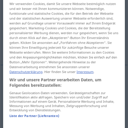
Wir verwenden Cookies, damit Sie unsere Webseite bestmöglich nutzen
und wir besser mit Ihnen kommunizieren können. Notwendige,
Übersicht aller Übersetzungen
funktionale und statistische Cookies, die für den Betrieb der Webseite
(Für mehr Details die Übersetzung anklicken/antippen)
und der statistischen Auswertung unserer Webseite erforderlich sind,
werden auf Grundlage unserer Vorauswahl immer auf Ihrem Endgerät
gespeichert. Marketing-Cookies und Cookies, die der Bereitstellung
zum Platzen bringen, zerschmettern, in Nichts
personalisierter Werbung dienen, werden nur gespeichert, wenn Sie uns
auflösen
durch einen Klick auf den „Akzeptieren“-Button Ihr Einverständnis
geben. Klicken Sie ansonsten auf „Fortfahren ohne Akzeptieren“. Sie
können Ihre Einwilligung jederzeit für zukünftige Besuche unserer
kaputt machen, verschleudern
Webseite widerrufen. Wenn Sie weitere Informationen zu den Cookies
und den Anpassungsmöglichkeiten möchten, klicken Sie einfach auf den
Button „Mehr Optionen“. Weitergehende Hinweise zu der
Datenverarbeitung entnehmen Sie ansonsten unserer
Datenschutzerklärung
. Hier finden Sie unser
Impressum
.
Wir und unsere Partner verarbeiten Daten, um
zum Platzen
bringen
estourar
tb
FIG
Folgendes bereitzustellen:
Genaue Geolocation-Daten verwenden. Geräteeigenschaften zur
zerschmettern
estourar
(≈ esmagar)
Identifikation aktiv abfragen. Speichern von und/oder Zugriff auf
Informationen auf einem Gerät. Personalisierte Werbung und Inhalte,
Messung von Werbung und Inhalten, Zielgruppenforschung und
in
Nichts
auflösen
estourar
(≈ esgotar)
Entwicklung von Dienstleistungen.
Liste der Partner (Lieferanten)
kaputt
machen
estourar
(≈ estragar)