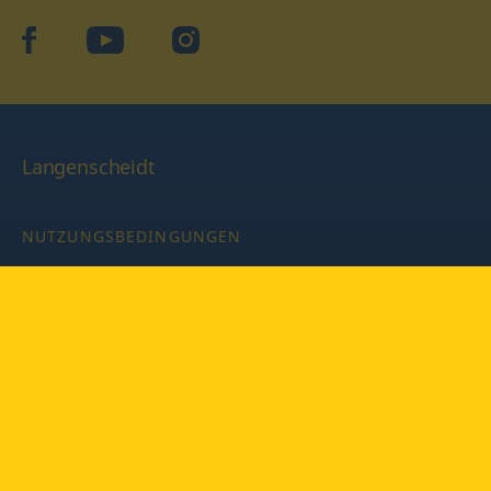
facebook
YouTube
Instagram
Langenscheidt
NUTZUNGSBEDINGUNGEN
DATENSCHUTZBESTIMMUNGEN
IMPRESSUM
PRIVATSPHÄRE-EINSTELLUNGEN
LATEINWÖRTERBUCH MIT CODE
Copyright © 2026 PONS Langenscheidt GmbH, Alle Rechte
vorbehalten.