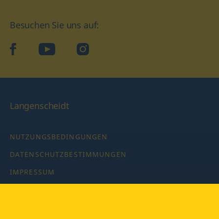
Besuchen Sie uns auf:
facebook
YouTube
Instagram
Langenscheidt
NUTZUNGSBEDINGUNGEN
DATENSCHUTZBESTIMMUNGEN
IMPRESSUM
PRIVATSPHÄRE-EINSTELLUNGEN
LATEINWÖRTERBUCH MIT CODE