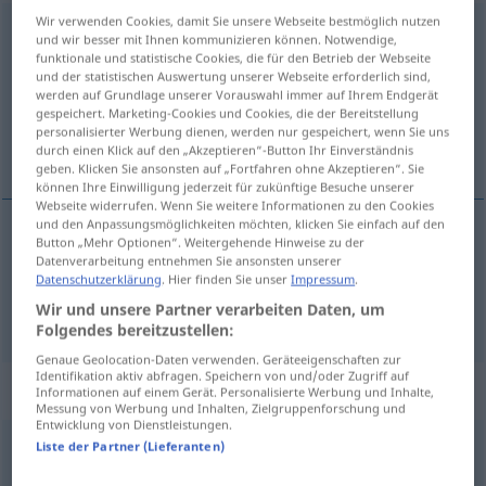
Wir verwenden Cookies, damit Sie unsere Webseite bestmöglich nutzen
krachen
und wir besser mit Ihnen kommunizieren können. Notwendige,
funktionale und statistische Cookies, die für den Betrieb der Webseite
Übersicht aller Übersetzungen
und der statistischen Auswertung unserer Webseite erforderlich sind,
werden auf Grundlage unserer Vorauswahl immer auf Ihrem Endgerät
(Für mehr Details die Übersetzung anklicken/antippen)
gespeichert. Marketing-Cookies und Cookies, die der Bereitstellung
personalisierter Werbung dienen, werden nur gespeichert, wenn Sie uns
estalar, rebentar
durch einen Klick auf den „Akzeptieren“-Button Ihr Einverständnis
geben. Klicken Sie ansonsten auf „Fortfahren ohne Akzeptieren“. Sie
können Ihre Einwilligung jederzeit für zukünftige Besuche unserer
Webseite widerrufen. Wenn Sie weitere Informationen zu den Cookies
und den Anpassungsmöglichkeiten möchten, klicken Sie einfach auf den
Button „Mehr Optionen“. Weitergehende Hinweise zu der
estalar
krachen
Datenverarbeitung entnehmen Sie ansonsten unserer
Datenschutzerklärung
. Hier finden Sie unser
Impressum
.
Wir und unsere Partner verarbeiten Daten, um
rebentar
krachen
Folgendes bereitzustellen:
Genaue Geolocation-Daten verwenden. Geräteeigenschaften zur
Identifikation aktiv abfragen. Speichern von und/oder Zugriff auf
Synonyme für "krachen"
Informationen auf einem Gerät. Personalisierte Werbung und Inhalte,
Messung von Werbung und Inhalten, Zielgruppenforschung und
Entwicklung von Dienstleistungen.
Liste der Partner (Lieferanten)
donnern
,
poltern
,
rumpeln