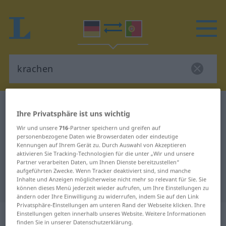
Deutsch-Portugiesisch Wörterbuch
krachen
Ihre Privatsphäre ist uns wichtig
Deutsch-Portugiesisch
Wir und unsere
716
-Partner speichern und greifen auf
Übersetzung für "krachen"
personenbezogene Daten wie Browserdaten oder eindeutige
Kennungen auf Ihrem Gerät zu. Durch Auswahl von Akzeptieren
aktivieren Sie Tracking-Technologien für die unter „Wir und unsere
Partner verarbeiten Daten, um Ihnen Dienste bereitzustellen“
"krachen" Portugiesisch
aufgeführten Zwecke. Wenn Tracker deaktiviert sind, sind manche
Inhalte und Anzeigen möglicherweise nicht mehr so relevant für Sie. Sie
Übersetzung
können dieses Menü jederzeit wieder aufrufen, um Ihre Einstellungen zu
ändern oder Ihre Einwilligung zu widerrufen, indem Sie auf den Link
Privatsphäre-Einstellungen am unteren Rand der Webseite klicken. Ihre
„krachen“
Einstellungen gelten innerhalb unseres Website. Weitere Informationen
finden Sie in unserer Datenschutzerklärung.