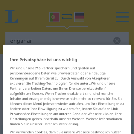
Ihre Privatsphäre ist uns wichtig
Portugiesisch-Deutsch Wörterbuch
enganar
Wir und unsere
716
-Partner speichern und greifen auf
Portugiesisch-Deutsch
personenbezogene Daten wie Browserdaten oder eindeutige
Kennungen auf Ihrem Gerät zu. Durch Auswahl von Akzeptieren
Übersetzung für "enganar"
aktivieren Sie Tracking-Technologien für die unter „Wir und unsere
Partner verarbeiten Daten, um Ihnen Dienste bereitzustellen“
aufgeführten Zwecke. Wenn Tracker deaktiviert sind, sind manche
Inhalte und Anzeigen möglicherweise nicht mehr so relevant für Sie. Sie
"enganar" Deutsch Übersetzung
können dieses Menü jederzeit wieder aufrufen, um Ihre Einstellungen zu
ändern oder Ihre Einwilligung zu widerrufen, indem Sie auf den Link
Privatsphäre-Einstellungen am unteren Rand der Webseite klicken. Ihre
„enganar“
Einstellungen gelten innerhalb unseres Website. Weitere Informationen
finden Sie in unserer Datenschutzerklärung.
Wir verwenden Cookies, damit Sie unsere Webseite bestmöglich nutzen
enganar
[ẽgɜˈnar]