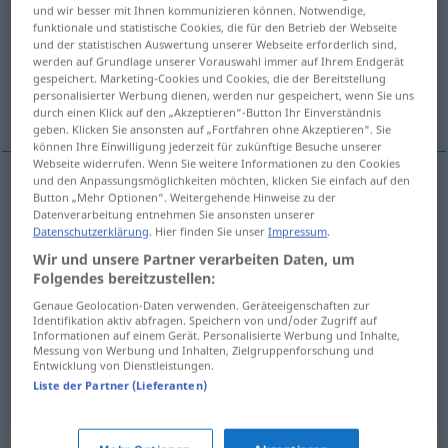
und wir besser mit Ihnen kommunizieren können. Notwendige,
funktionale und statistische Cookies, die für den Betrieb der Webseite
Übersicht aller Übersetzungen
und der statistischen Auswertung unserer Webseite erforderlich sind,
(Für mehr Details die Übersetzung anklicken/antippen)
werden auf Grundlage unserer Vorauswahl immer auf Ihrem Endgerät
gespeichert. Marketing-Cookies und Cookies, die der Bereitstellung
personalisierter Werbung dienen, werden nur gespeichert, wenn Sie uns
betrügen, täuschen, totschlagen, betäuben
durch einen Klick auf den „Akzeptieren“-Button Ihr Einverständnis
geben. Klicken Sie ansonsten auf „Fortfahren ohne Akzeptieren“. Sie
können Ihre Einwilligung jederzeit für zukünftige Besuche unserer
Webseite widerrufen. Wenn Sie weitere Informationen zu den Cookies
und den Anpassungsmöglichkeiten möchten, klicken Sie einfach auf den
Button „Mehr Optionen“. Weitergehende Hinweise zu der
betrügen
(
um
)
enganar
em
Datenverarbeitung entnehmen Sie ansonsten unserer
Datenschutzerklärung
. Hier finden Sie unser
Impressum
.
täuschen
enganar
Wir und unsere Partner verarbeiten Daten, um
Folgendes bereitzustellen:
totschlagen
enganar
o tempo
Genaue Geolocation-Daten verwenden. Geräteeigenschaften zur
Identifikation aktiv abfragen. Speichern von und/oder Zugriff auf
Informationen auf einem Gerät. Personalisierte Werbung und Inhalte,
betäuben
enganar
a fome
Messung von Werbung und Inhalten, Zielgruppenforschung und
Entwicklung von Dienstleistungen.
Liste der Partner (Lieferanten)