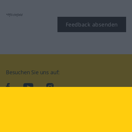
*Pflichtfeld
Feedback absenden
Besuchen Sie uns auf:
facebook
YouTube
Instagram
Langenscheidt