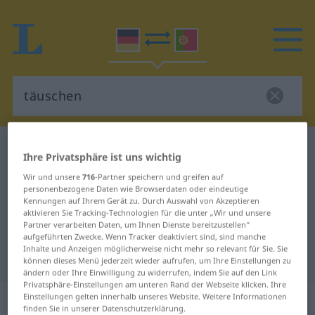
Deutsch-Portugiesisch Wörterbuch
täuschen
Ihre Privatsphäre ist uns wichtig
Deutsch-Portugiesisch
Wir und unsere
716
-Partner speichern und greifen auf
personenbezogene Daten wie Browserdaten oder eindeutige
Übersetzung für "täuschen"
Kennungen auf Ihrem Gerät zu. Durch Auswahl von Akzeptieren
aktivieren Sie Tracking-Technologien für die unter „Wir und unsere
Partner verarbeiten Daten, um Ihnen Dienste bereitzustellen“
"täuschen" Portugiesisch
aufgeführten Zwecke. Wenn Tracker deaktiviert sind, sind manche
Inhalte und Anzeigen möglicherweise nicht mehr so relevant für Sie. Sie
Übersetzung
können dieses Menü jederzeit wieder aufrufen, um Ihre Einstellungen zu
ändern oder Ihre Einwilligung zu widerrufen, indem Sie auf den Link
Privatsphäre-Einstellungen am unteren Rand der Webseite klicken. Ihre
„täuschen“
Einstellungen gelten innerhalb unseres Website. Weitere Informationen
finden Sie in unserer Datenschutzerklärung.