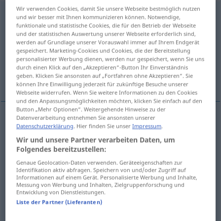
Wir verwenden Cookies, damit Sie unsere Webseite bestmöglich nutzen
täuschen
[ˈtɔʏʃən]
und wir besser mit Ihnen kommunizieren können. Notwendige,
funktionale und statistische Cookies, die für den Betrieb der Webseite
Übersicht aller Übersetzungen
und der statistischen Auswertung unserer Webseite erforderlich sind,
werden auf Grundlage unserer Vorauswahl immer auf Ihrem Endgerät
(Für mehr Details die Übersetzung anklicken/antippen)
gespeichert. Marketing-Cookies und Cookies, die der Bereitstellung
personalisierter Werbung dienen, werden nur gespeichert, wenn Sie uns
enganar, iludir, burlar, lograr, abusar de,
durch einen Klick auf den „Akzeptieren“-Button Ihr Einverständnis
geben. Klicken Sie ansonsten auf „Fortfahren ohne Akzeptieren“. Sie
frustrar
können Ihre Einwilligung jederzeit für zukünftige Besuche unserer
Webseite widerrufen. Wenn Sie weitere Informationen zu den Cookies
und den Anpassungsmöglichkeiten möchten, klicken Sie einfach auf den
Button „Mehr Optionen“. Weitergehende Hinweise zu der
Datenverarbeitung entnehmen Sie ansonsten unserer
Datenschutzerklärung
. Hier finden Sie unser
Impressum
.
enganar
,
iludir
täuschen
Wir und unsere Partner verarbeiten Daten, um
Folgendes bereitzustellen:
burlar
täuschen
(≈ betrügen)
Genaue Geolocation-Daten verwenden. Geräteeigenschaften zur
Identifikation aktiv abfragen. Speichern von und/oder Zugriff auf
lograr
täuschen
Informationen auf einem Gerät. Personalisierte Werbung und Inhalte,
Messung von Werbung und Inhalten, Zielgruppenforschung und
Entwicklung von Dienstleistungen.
abusar
de
täuschen
(≈ hintergehen)
Liste der Partner (Lieferanten)