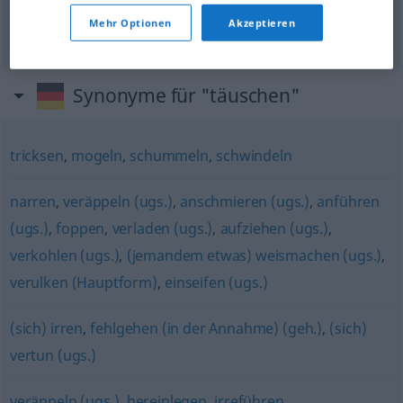
frustrar
täuschen
jemandes Hoffnung
Mehr Optionen
Akzeptieren
Synonyme für "täuschen"
tricksen
,
mogeln
,
schummeln
,
schwindeln
narren
,
veräppeln (ugs.)
,
anschmieren (ugs.)
,
anführen
(ugs.)
,
foppen
,
verladen (ugs.)
,
aufziehen (ugs.)
,
verkohlen (ugs.)
,
(jemandem etwas) weismachen (ugs.)
,
verulken (Hauptform)
,
einseifen (ugs.)
(sich) irren
,
fehlgehen (in der Annahme) (geh.)
,
(sich)
vertun (ugs.)
veräppeln (ugs.)
,
hereinlegen
,
irreführen
,