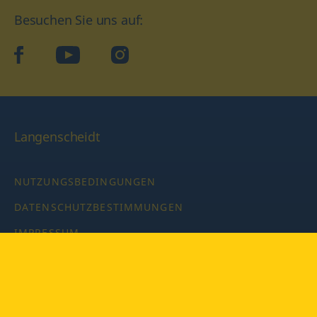
Besuchen Sie uns auf:
facebook
YouTube
Instagram
Langenscheidt
NUTZUNGSBEDINGUNGEN
DATENSCHUTZBESTIMMUNGEN
IMPRESSUM
PRIVATSPHÄRE-EINSTELLUNGEN
LATEINWÖRTERBUCH MIT CODE