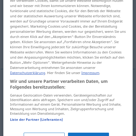
Wir verwenden Cookies, damit Sie unsere Webseite bestmöglich nutzen
und wir besser mit Ihnen kommunizieren können. Notwendige,
Übersicht aller Übersetzungen
funktionale und statistische Cookies, die für den Betrieb der Webseite
und der statistischen Auswertung unserer Webseite erforderlich sind,
(Für mehr Details die Übersetzung anklicken/antippen)
werden auf Grundlage unserer Vorauswahl immer auf Ihrem Endgerät
gespeichert. Marketing-Cookies und Cookies, die der Bereitstellung
in Unordnung bringen, entstellen, verwirren,
personalisierter Werbung dienen, werden nur gespeichert, wenn Sie uns
durch einen Klick auf den „Akzeptieren“-Button Ihr Einverständnis
entblößen
geben. Klicken Sie ansonsten auf „Fortfahren ohne Akzeptieren“. Sie
können Ihre Einwilligung jederzeit für zukünftige Besuche unserer
Webseite widerrufen. Wenn Sie weitere Informationen zu den Cookies
ausschimpfen, maßregeln, abkanzeln
und den Anpassungsmöglichkeiten möchten, klicken Sie einfach auf den
Button „Mehr Optionen“. Weitergehende Hinweise zu der
Datenverarbeitung entnehmen Sie ansonsten unserer
Datenschutzerklärung
. Hier finden Sie unser
Impressum
.
Wir und unsere Partner verarbeiten Daten, um
in
Unordnung
bringen
descompor
Folgendes bereitzustellen:
Genaue Geolocation-Daten verwenden. Geräteeigenschaften zur
entstellen
descompor
expressão
Identifikation aktiv abfragen. Speichern von und/oder Zugriff auf
Informationen auf einem Gerät. Personalisierte Werbung und Inhalte,
Messung von Werbung und Inhalten, Zielgruppenforschung und
Entwicklung von Dienstleistungen.
verwirren
descompor
espírito
Liste der Partner (Lieferanten)
entblößen
descompor
(≈ desnudar)