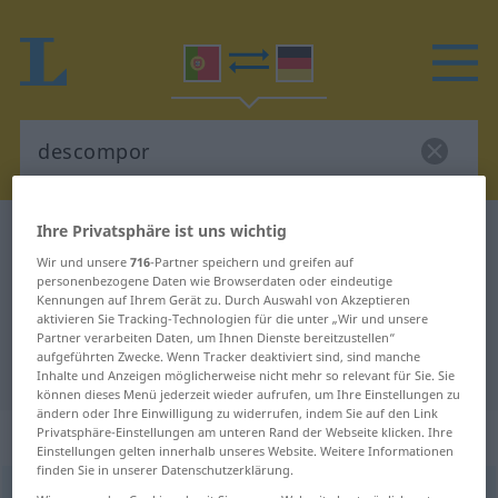
Ihre Privatsphäre ist uns wichtig
Portugiesisch-Deutsch Wörterbuch
descompor
Wir und unsere
716
-Partner speichern und greifen auf
Portugiesisch-Deutsch
personenbezogene Daten wie Browserdaten oder eindeutige
Kennungen auf Ihrem Gerät zu. Durch Auswahl von Akzeptieren
Übersetzung für "descompor"
aktivieren Sie Tracking-Technologien für die unter „Wir und unsere
Partner verarbeiten Daten, um Ihnen Dienste bereitzustellen“
aufgeführten Zwecke. Wenn Tracker deaktiviert sind, sind manche
"descompor" Deutsch Übersetzung
Inhalte und Anzeigen möglicherweise nicht mehr so relevant für Sie. Sie
können dieses Menü jederzeit wieder aufrufen, um Ihre Einstellungen zu
ändern oder Ihre Einwilligung zu widerrufen, indem Sie auf den Link
„descompor“
Privatsphäre-Einstellungen am unteren Rand der Webseite klicken. Ihre
Einstellungen gelten innerhalb unseres Website. Weitere Informationen
finden Sie in unserer Datenschutzerklärung.
descompor
[dɨʃkõˈpor]