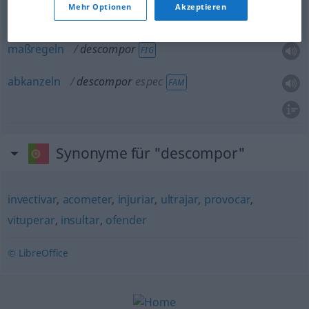
Mehr Optionen
Akzeptieren
ausschimpfen
descompor
de
(≈ ralhar)
AC
maßregeln
descompor
FIG
abkanzeln
descompor
espec
FAM
Synonyme für "descompor"
invectivar
,
acometer
,
injuriar
,
ultrajar
,
provocar
,
vituperar
,
insultar
,
ofender
© LibreOffice