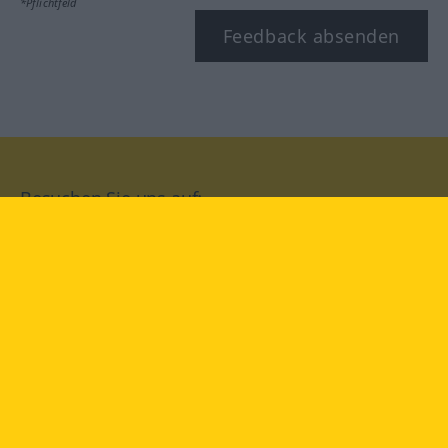
*Pflichtfeld
Feedback absenden
Besuchen Sie uns auf:
facebook
YouTube
Instagram
Langenscheidt
NUTZUNGSBEDINGUNGEN