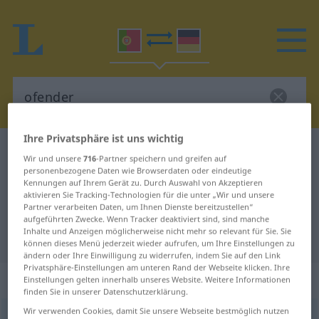
Ihre Privatsphäre ist uns wichtig
Portugiesisch-Deutsch Wörterbuch
ofender
Wir und unsere
716
-Partner speichern und greifen auf
Portugiesisch-Deutsch
personenbezogene Daten wie Browserdaten oder eindeutige
Kennungen auf Ihrem Gerät zu. Durch Auswahl von Akzeptieren
Übersetzung für "ofender"
aktivieren Sie Tracking-Technologien für die unter „Wir und unsere
Partner verarbeiten Daten, um Ihnen Dienste bereitzustellen“
aufgeführten Zwecke. Wenn Tracker deaktiviert sind, sind manche
Inhalte und Anzeigen möglicherweise nicht mehr so relevant für Sie. Sie
"ofender" Deutsch Übersetzung
können dieses Menü jederzeit wieder aufrufen, um Ihre Einstellungen zu
ändern oder Ihre Einwilligung zu widerrufen, indem Sie auf den Link
Privatsphäre-Einstellungen am unteren Rand der Webseite klicken. Ihre
„ofender“
Einstellungen gelten innerhalb unseres Website. Weitere Informationen
finden Sie in unserer Datenschutzerklärung.
Wir verwenden Cookies, damit Sie unsere Webseite bestmöglich nutzen
ofender
[ofẽˈder]