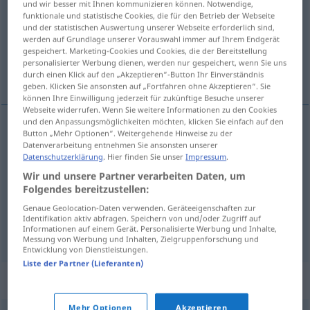
und wir besser mit Ihnen kommunizieren können. Notwendige,
funktionale und statistische Cookies, die für den Betrieb der Webseite
Übersicht aller Übersetzungen
und der statistischen Auswertung unserer Webseite erforderlich sind,
werden auf Grundlage unserer Vorauswahl immer auf Ihrem Endgerät
(Für mehr Details die Übersetzung anklicken/antippen)
gespeichert. Marketing-Cookies und Cookies, die der Bereitstellung
personalisierter Werbung dienen, werden nur gespeichert, wenn Sie uns
beleidigen, verletzen, schädigen
durch einen Klick auf den „Akzeptieren“-Button Ihr Einverständnis
geben. Klicken Sie ansonsten auf „Fortfahren ohne Akzeptieren“. Sie
können Ihre Einwilligung jederzeit für zukünftige Besuche unserer
Webseite widerrufen. Wenn Sie weitere Informationen zu den Cookies
und den Anpassungsmöglichkeiten möchten, klicken Sie einfach auf den
Button „Mehr Optionen“. Weitergehende Hinweise zu der
beleidigen
ofender
Datenverarbeitung entnehmen Sie ansonsten unserer
Datenschutzerklärung
. Hier finden Sie unser
Impressum
.
verletzen
ofender
Wir und unsere Partner verarbeiten Daten, um
Folgendes bereitzustellen:
schädigen
ofender
nome
Genaue Geolocation-Daten verwenden. Geräteeigenschaften zur
Identifikation aktiv abfragen. Speichern von und/oder Zugriff auf
Informationen auf einem Gerät. Personalisierte Werbung und Inhalte,
Messung von Werbung und Inhalten, Zielgruppenforschung und
Entwicklung von Dienstleistungen.
Liste der Partner (Lieferanten)
Synonyme für "ofender"
Mehr Optionen
Akzeptieren