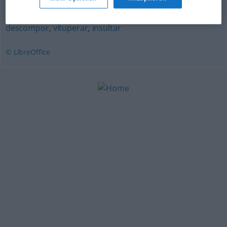
invectivar
,
acometer
,
injuriar
,
ultrajar
,
provocar
,
descompor
,
vituperar
,
insultar
© LibreOffice