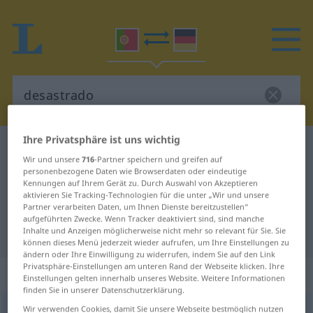
Ihre Privatsphäre ist uns wichtig
Portugiesisch-Deutsch Wörterbuch
desastrado
Wir und unsere
716
-Partner speichern und greifen auf
Portugiesisch-Deutsch
personenbezogene Daten wie Browserdaten oder eindeutige
Kennungen auf Ihrem Gerät zu. Durch Auswahl von Akzeptieren
Übersetzung für "desastrado"
aktivieren Sie Tracking-Technologien für die unter „Wir und unsere
Partner verarbeiten Daten, um Ihnen Dienste bereitzustellen“
aufgeführten Zwecke. Wenn Tracker deaktiviert sind, sind manche
Inhalte und Anzeigen möglicherweise nicht mehr so relevant für Sie. Sie
"desastrado" Deutsch Übersetzung
können dieses Menü jederzeit wieder aufrufen, um Ihre Einstellungen zu
ändern oder Ihre Einwilligung zu widerrufen, indem Sie auf den Link
Privatsphäre-Einstellungen am unteren Rand der Webseite klicken. Ihre
„desastrado“
Einstellungen gelten innerhalb unseres Website. Weitere Informationen
finden Sie in unserer Datenschutzerklärung.
Wir verwenden Cookies, damit Sie unsere Webseite bestmöglich nutzen
desastrado
[dɨzɜʃˈtradu]