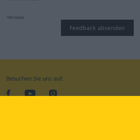
*Pflichtfeld
Feedback absenden
Besuchen Sie uns auf:
facebook
YouTube
Instagram
Langenscheidt