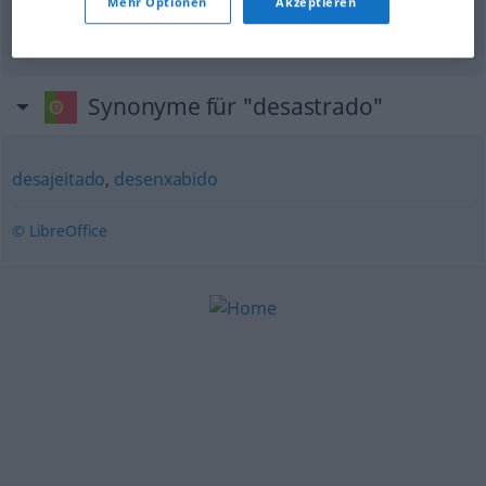
Mehr Optionen
Akzeptieren
misslich
desastrado
(≈ desastroso)
Synonyme für "desastrado"
desajeitado
,
desenxabido
© LibreOffice