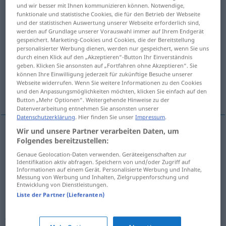
und wir besser mit Ihnen kommunizieren können. Notwendige,
funktionale und statistische Cookies, die für den Betrieb der Webseite
Übersicht aller Übersetzungen
und der statistischen Auswertung unserer Webseite erforderlich sind,
(Für mehr Details die Übersetzung anklicken/antippen)
werden auf Grundlage unserer Vorauswahl immer auf Ihrem Endgerät
gespeichert. Marketing-Cookies und Cookies, die der Bereitstellung
personalisierter Werbung dienen, werden nur gespeichert, wenn Sie uns
ungeschickt, tollpatschig, unglücklich,
durch einen Klick auf den „Akzeptieren“-Button Ihr Einverständnis
jämmerlich
geben. Klicken Sie ansonsten auf „Fortfahren ohne Akzeptieren“. Sie
können Ihre Einwilligung jederzeit für zukünftige Besuche unserer
Webseite widerrufen. Wenn Sie weitere Informationen zu den Cookies
misslich
und den Anpassungsmöglichkeiten möchten, klicken Sie einfach auf den
Button „Mehr Optionen“. Weitergehende Hinweise zu der
Datenverarbeitung entnehmen Sie ansonsten unserer
Datenschutzerklärung
. Hier finden Sie unser
Impressum
.
Wir und unsere Partner verarbeiten Daten, um
Folgendes bereitzustellen:
ungeschickt
desastrado
Genaue Geolocation-Daten verwenden. Geräteeigenschaften zur
Identifikation aktiv abfragen. Speichern von und/oder Zugriff auf
tollpatschig
desastrado
Informationen auf einem Gerät. Personalisierte Werbung und Inhalte,
Messung von Werbung und Inhalten, Zielgruppenforschung und
Entwicklung von Dienstleistungen.
unglücklich
desastrado
(≈ infeliz)
Liste der Partner (Lieferanten)
jämmerlich
desastrado
(≈ deplorável)