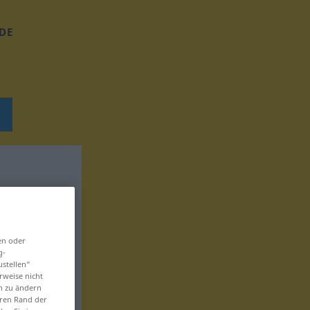
DE
en oder
g-
ustellen“
rweise nicht
en zu ändern
eren Rand der