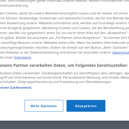
cken. Ihre Einstellungen gelten innerhalb unseres Website. Weitere Informationen fin
enschutzerklärung.
en Cookies, damit Sie unsere Webseite bestmöglich nutzen und wir besser mit Ihnen
en können. Notwendige, funktionale und statistische Cookies, die für den Betrieb d
ischen Auswertung unserer Webseite erforderlich sind, werden auf Grundlage unserer
tippen)
hrem Endgerät gespeichert. Marketing-Cookies und Cookies, die der Bereitstellung per
nen, werden nur gespeichert, wenn Sie uns durch einen Klick auf den „Akzeptieren“-
nis geben. Klicken Sie ansonsten auf „Fortfahren ohne Akzeptieren“. Sie können Ihre 
ür zukünftige Besuche unserer Webseite widerrufen. Wenn Sie weitere Informationen 
assungsmöglichkeiten möchten, klicken Sie einfach auf den Button „Mehr Optionen“
de Hinweise zu der Datenverarbeitung entnehmen Sie ansonsten unserer
Datenschut
 Sie unser
Impressum
.
tollpatschig
unsere Partner verarbeiten Daten, um Folgendes bereitzustellen:
ocation-Daten verwenden. Geräteeigenschaften zur Identifikation aktiv abfragen. Sp
griff auf Informationen auf einem Gerät. Personalisierte Werbung und Inhalte, Mes
 Inhalten, Zielgruppenforschung und Entwicklung von Dienstleistungen.
"
artner (Lieferanten)
Mehr Optionen
Akzeptieren
bt