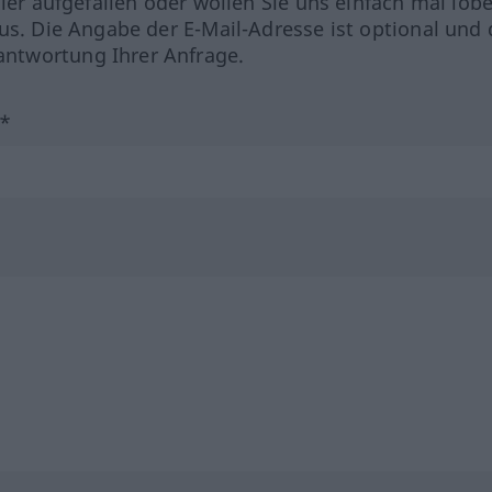
hler aufgefallen oder wollen Sie uns einfach mal lob
us. Die Angabe der E-Mail-Adresse ist optional und 
ntwortung Ihrer Anfrage.
?*