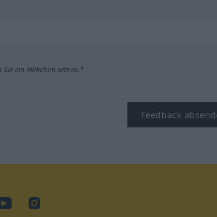
m Sie ein Häkchen setzen.*
Feedback absend
ook
YouTube
Instagram