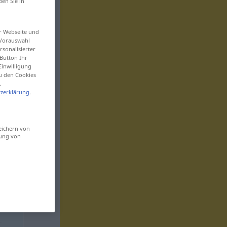
den Sie in
er Webseite und
 Vorauswahl
sonalisierter
Button Ihr
Einwilligung
zu den Cookies
.
zerklärung
.
eichern von
sung von