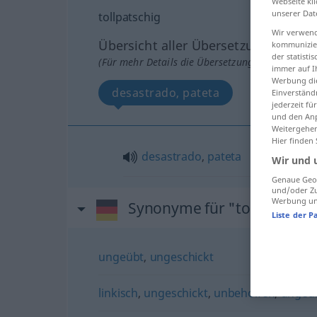
Webseite kli
unserer Dat
tollpatschig
Wir verwend
Übersicht aller Übersetzungen
kommunizier
der statist
(Für mehr Details die Übersetzung anklicken/an
immer auf I
Werbung die
desastrado, pateta
Einverständ
jederzeit f
und den Anp
Weitergehen
Hier finden
desastrado
,
pateta
Wir und 
Genaue Geol
und/oder Zu
Werbung und
Synonyme für "tollpatschig
Liste der P
ungeübt
,
ungeschickt
linkisch
,
ungeschickt
,
unbeholfen
,
ungeü