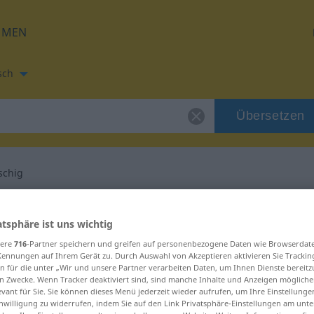
HMEN
sch
Übersetzen
tschig
zung für "tollpatschig"
atsphäre ist uns wichtig
sere
716
-Partner speichern und greifen auf personenbezogene Daten wie Browserdat
bersetzung
Kennungen auf Ihrem Gerät zu. Durch Auswahl von Akzeptieren aktivieren Sie Trackin
n für die unter „Wir und unsere Partner verarbeiten Daten, um Ihnen Dienste bereitz
n Zwecke. Wenn Tracker deaktiviert sind, sind manche Inhalte und Anzeigen mögliche
evant für Sie. Sie können dieses Menü jederzeit wieder aufrufen, um Ihre Einstellung
inwilligung zu widerrufen, indem Sie auf den Link Privatsphäre-Einstellungen am unt