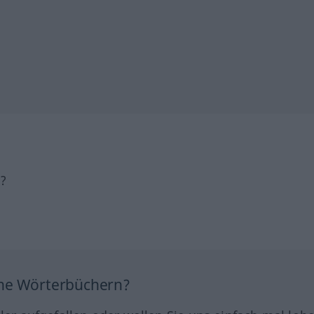
h?
ine Wörterbüchern?