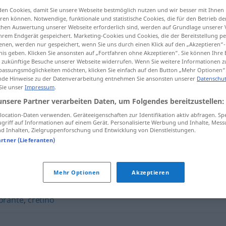
en Cookies, damit Sie unsere Webseite bestmöglich nutzen und wir besser mit Ihnen
en können. Notwendige, funktionale und statistische Cookies, die für den Betrieb d
ischen Auswertung unserer Webseite erforderlich sind, werden auf Grundlage unserer
hrem Endgerät gespeichert. Marketing-Cookies und Cookies, die der Bereitstellung per
tippen)
nen, werden nur gespeichert, wenn Sie uns durch einen Klick auf den „Akzeptieren“-
nis geben. Klicken Sie ansonsten auf „Fortfahren ohne Akzeptieren“. Sie können Ihre 
ür zukünftige Besuche unserer Webseite widerrufen. Wenn Sie weitere Informationen 
assungsmöglichkeiten möchten, klicken Sie einfach auf den Button „Mehr Optionen“
de Hinweise zu der Datenverarbeitung entnehmen Sie ansonsten unserer
Datenschut
 Sie unser
Impressum
.
unsere Partner verarbeiten Daten, um Folgendes bereitzustellen:
pateta
FAM
ocation-Daten verwenden. Geräteeigenschaften zur Identifikation aktiv abfragen. Sp
griff auf Informationen auf einem Gerät. Personalisierte Werbung und Inhalte, Mes
 Inhalten, Zielgruppenforschung und Entwicklung von Dienstleistungen.
artner (Lieferanten)
Mehr Optionen
Akzeptieren
so
,
estúpido
,
tolo
,
tantã
,
burro
,
pacóvio
,
parvo
,
papalvo
,
orante
,
cretino