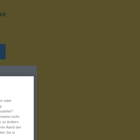
DE
en oder
g-
ustellen“
rweise nicht
en zu ändern
eren Rand der
den Sie in