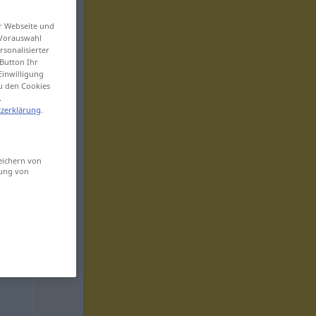
er Webseite und
 Vorauswahl
sonalisierter
Button Ihr
Einwilligung
zu den Cookies
.
zerklärung
.
eichern von
sung von