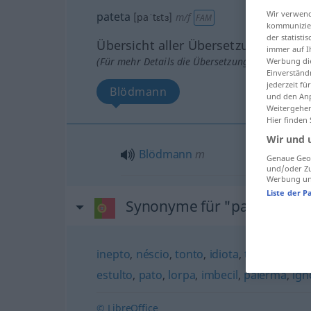
Wir verwend
pateta
[paˈtɛtɜ]
m/f
FAM
kommunizier
der statist
Übersicht aller Übersetzungen
immer auf I
(Für mehr Details die Übersetzung anklicken/an
Werbung die
Einverständ
jederzeit f
Blödmann
und den Anp
Weitergehen
Hier finden
Wir und 
Blödmann
m
Genaue Geol
und/oder Zu
Werbung und
Liste der P
Synonyme für "pateta"
inepto
,
néscio
,
tonto
,
idiota
,
toleirão
,
son
estulto
,
pato
,
lorpa
,
imbecil
,
palerma
,
ign
© LibreOffice