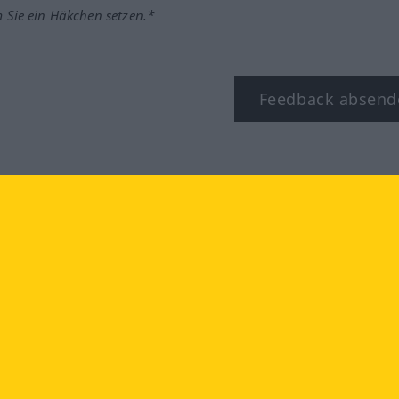
m Sie ein Häkchen setzen.*
Feedback absend
ook
YouTube
Instagram