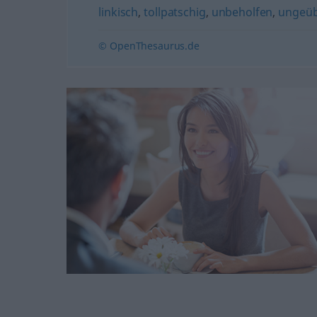
linkisch
,
tollpatschig
,
unbeholfen
,
ungeü
© OpenThesaurus.de