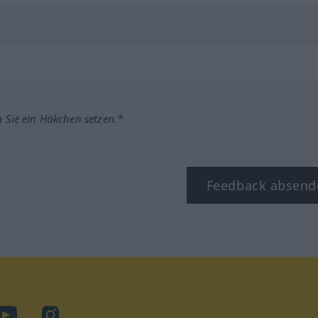
m Sie ein Häkchen setzen.*
Feedback absend
ook
YouTube
Instagram