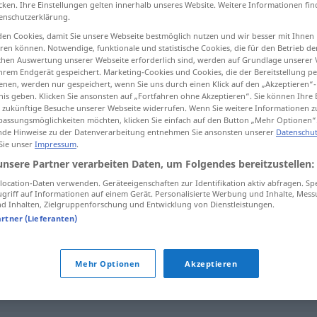
cken. Ihre Einstellungen gelten innerhalb unseres Website. Weitere Informationen fin
enschutzerklärung.
en Cookies, damit Sie unsere Webseite bestmöglich nutzen und wir besser mit Ihnen
en können. Notwendige, funktionale und statistische Cookies, die für den Betrieb d
ischen Auswertung unserer Webseite erforderlich sind, werden auf Grundlage unserer
tippen)
hrem Endgerät gespeichert. Marketing-Cookies und Cookies, die der Bereitstellung per
nen, werden nur gespeichert, wenn Sie uns durch einen Klick auf den „Akzeptieren“-
nis geben. Klicken Sie ansonsten auf „Fortfahren ohne Akzeptieren“. Sie können Ihre 
ür zukünftige Besuche unserer Webseite widerrufen. Wenn Sie weitere Informationen 
assungsmöglichkeiten möchten, klicken Sie einfach auf den Button „Mehr Optionen“
de Hinweise zu der Datenverarbeitung entnehmen Sie ansonsten unserer
Datenschut
 Sie unser
Impressum
.
ungeschickt
unsere Partner verarbeiten Daten, um Folgendes bereitzustellen:
ocation-Daten verwenden. Geräteeigenschaften zur Identifikation aktiv abfragen. Sp
griff auf Informationen auf einem Gerät. Personalisierte Werbung und Inhalte, Mes
t"
 Inhalten, Zielgruppenforschung und Entwicklung von Dienstleistungen.
artner (Lieferanten)
Mehr Optionen
Akzeptieren