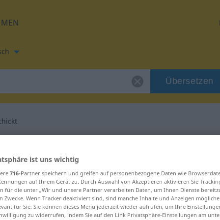
HMEN
sch
Übersetzen
hickt
tzung für "ungeschickt"
atsphäre ist uns wichtig
bersetzung
sere
716
-Partner speichern und greifen auf personenbezogene Daten wie Browserdat
Kennungen auf Ihrem Gerät zu. Durch Auswahl von Akzeptieren aktivieren Sie Trackin
n für die unter „Wir und unsere Partner verarbeiten Daten, um Ihnen Dienste bereitz
n Zwecke. Wenn Tracker deaktiviert sind, sind manche Inhalte und Anzeigen mögliche
evant für Sie. Sie können dieses Menü jederzeit wieder aufrufen, um Ihre Einstellung
inwilligung zu widerrufen, indem Sie auf den Link Privatsphäre-Einstellungen am unt