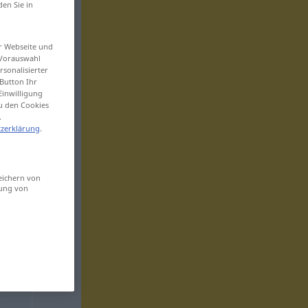
den Sie in
er Webseite und
 Vorauswahl
sonalisierter
Button Ihr
Einwilligung
zu den Cookies
.
zerklärung
.
eichern von
sung von