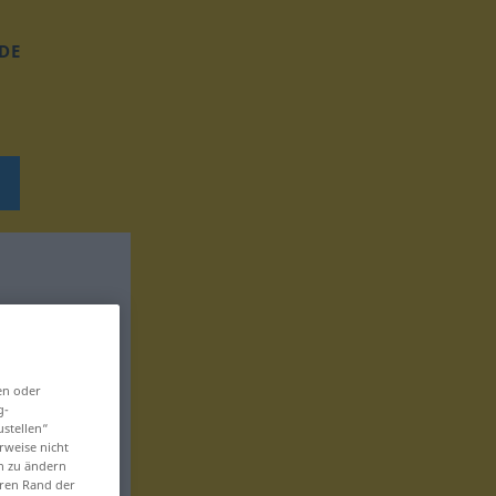
DE
en oder
g-
ustellen“
rweise nicht
en zu ändern
eren Rand der