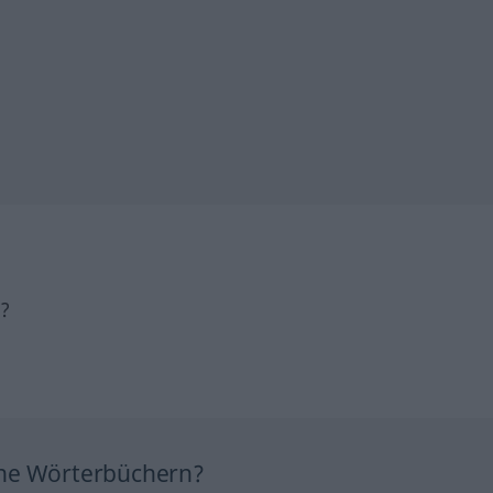
h?
ine Wörterbüchern?