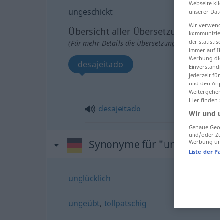
Webseite kli
ungeschickt
unserer Dat
Wir verwend
Übersicht aller Übersetzungen
kommunizier
der statist
(Für mehr Details die Übersetzung anklicken/an
immer auf I
Werbung die
desajeitado
Einverständ
jederzeit f
und den Anp
Weitergehen
Hier finden
desajeitado
Wir und 
Genaue Geol
und/oder Zu
Synonyme für "ungeschick
Werbung und
Liste der P
unglücklich
ungeübt
,
tollpatschig