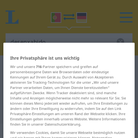
Ihre Privatsphäre ist uns wichtig
Portugiesisch-Deutsch Wörterbuch
desenxabido
Wir und unsere
716
-Partner speichern und greifen auf
personenbezogene Daten wie Browserdaten oder eindeutige
Portugiesisch-Deutsch
Kennungen auf Ihrem Gerät zu. Durch Auswahl von Akzeptieren
aktivieren Sie Tracking-Technologien für die unter „Wir und unsere
Übersetzung für "desenxabido"
Partner verarbeiten Daten, um Ihnen Dienste bereitzustellen“
aufgeführten Zwecke. Wenn Tracker deaktiviert sind, sind manche
Inhalte und Anzeigen möglicherweise nicht mehr so relevant für Sie. Sie
"desenxabido" Deutsch
können dieses Menü jederzeit wieder aufrufen, um Ihre Einstellungen zu
ändern oder Ihre Einwilligung zu widerrufen, indem Sie auf den Link
Übersetzung
Privatsphäre-Einstellungen am unteren Rand der Webseite klicken. Ihre
Einstellungen gelten innerhalb unseres Website. Weitere Informationen
finden Sie in unserer Datenschutzerklärung.
„desenxabido“
Wir verwenden Cookies, damit Sie unsere Webseite bestmöglich nutzen
und wir besser mit Ihnen kommunizieren können. Notwendige,