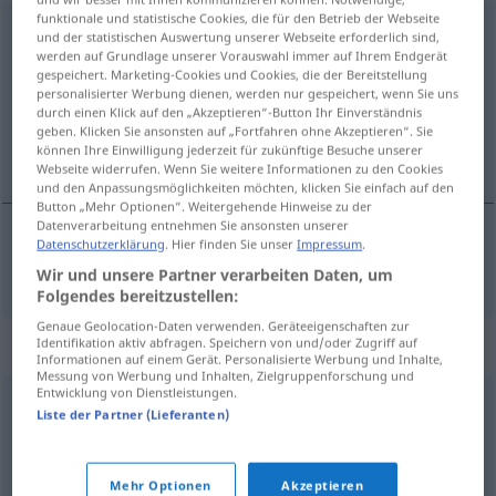
funktionale und statistische Cookies, die für den Betrieb der Webseite
desenxabido
[dɨzẽʃaˈbidu]
und der statistischen Auswertung unserer Webseite erforderlich sind,
werden auf Grundlage unserer Vorauswahl immer auf Ihrem Endgerät
Übersicht aller Übersetzungen
gespeichert. Marketing-Cookies und Cookies, die der Bereitstellung
personalisierter Werbung dienen, werden nur gespeichert, wenn Sie uns
(Für mehr Details die Übersetzung anklicken/antippen)
durch einen Klick auf den „Akzeptieren“-Button Ihr Einverständnis
geben. Klicken Sie ansonsten auf „Fortfahren ohne Akzeptieren“. Sie
abgeschmackt, fad
können Ihre Einwilligung jederzeit für zukünftige Besuche unserer
Webseite widerrufen. Wenn Sie weitere Informationen zu den Cookies
und den Anpassungsmöglichkeiten möchten, klicken Sie einfach auf den
Button „Mehr Optionen“. Weitergehende Hinweise zu der
Datenverarbeitung entnehmen Sie ansonsten unserer
Datenschutzerklärung
. Hier finden Sie unser
Impressum
.
abgeschmackt
, fad
desenxabido
Wir und unsere Partner verarbeiten Daten, um
Folgendes bereitzustellen:
Genaue Geolocation-Daten verwenden. Geräteeigenschaften zur
Synonyme für "desenxabido"
Identifikation aktiv abfragen. Speichern von und/oder Zugriff auf
Informationen auf einem Gerät. Personalisierte Werbung und Inhalte,
Messung von Werbung und Inhalten, Zielgruppenforschung und
Entwicklung von Dienstleistungen.
Liste der Partner (Lieferanten)
desastrado
,
desajeitado
© LibreOffice
Mehr Optionen
Akzeptieren