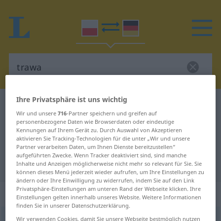
Ihre Privatsphäre ist uns wichtig
Polnisch-Deutsch Wörterbuch
trawa
Wir und unsere
716
-Partner speichern und greifen auf
Polnisch-Deutsch Übersetzung für
personenbezogene Daten wie Browserdaten oder eindeutige
Kennungen auf Ihrem Gerät zu. Durch Auswahl von Akzeptieren
"trawa"
aktivieren Sie Tracking-Technologien für die unter „Wir und unsere
Partner verarbeiten Daten, um Ihnen Dienste bereitzustellen“
aufgeführten Zwecke. Wenn Tracker deaktiviert sind, sind manche
"trawa" Deutsch Übersetzung
Inhalte und Anzeigen möglicherweise nicht mehr so relevant für Sie. Sie
können dieses Menü jederzeit wieder aufrufen, um Ihre Einstellungen zu
ändern oder Ihre Einwilligung zu widerrufen, indem Sie auf den Link
Privatsphäre-Einstellungen am unteren Rand der Webseite klicken. Ihre
„trawa“
: rodzaj żeński
Einstellungen gelten innerhalb unseres Website. Weitere Informationen
finden Sie in unserer Datenschutzerklärung.
trawa
Wir verwenden Cookies, damit Sie unsere Webseite bestmöglich nutzen
f
<
-y
>