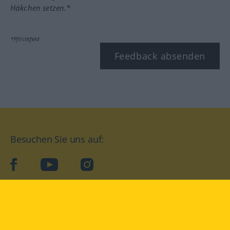
Häkchen setzen.*
*Pflichtfeld
Feedback absenden
Besuchen Sie uns auf:
facebook
YouTube
Instagram
Langenscheidt