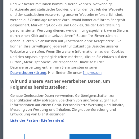
und wir besser mit Ihnen kommunizieren können. Notwendige,
funktionale und statistische Cookies, die für den Betrieb der Webseite
Übersicht aller Übersetzungen
und der statistischen Auswertung unserer Webseite erforderlich sind,
(Für mehr Details die Übersetzung anklicken/antippen)
werden auf Grundlage unserer Vorauswahl immer auf Ihrem Endgerät
gespeichert. Marketing-Cookies und Cookies, die der Bereitstellung
personalisierter Werbung dienen, werden nur gespeichert, wenn Sie uns
Gras
durch einen Klick auf den „Akzeptieren“-Button Ihr Einverständnis
geben. Klicken Sie ansonsten auf „Fortfahren ohne Akzeptieren“. Sie
können Ihre Einwilligung jederzeit für zukünftige Besuche unserer
Webseite widerrufen. Wenn Sie weitere Informationen zu den Cookies
und den Anpassungsmöglichkeiten möchten, klicken Sie einfach auf den
Button „Mehr Optionen“. Weitergehende Hinweise zu der
Gras
n
trawa
Datenverarbeitung entnehmen Sie ansonsten unserer
Datenschutzerklärung
. Hier finden Sie unser
Impressum
.
Wir und unsere Partner verarbeiten Daten, um
Folgendes bereitzustellen:
Beispielsätze für "trawa"
Genaue Geolocation-Daten verwenden. Geräteeigenschaften zur
Identifikation aktiv abfragen. Speichern von und/oder Zugriff auf
Informationen auf einem Gerät. Personalisierte Werbung und Inhalte,
Messung von Werbung und Inhalten, Zielgruppenforschung und
Entwicklung von Dienstleistungen.
f
trawa cytrynowa
Liste der Partner (Lieferanten)
Zitronengras
n