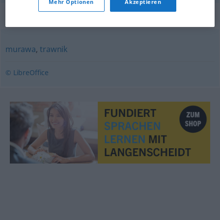
Mehr Optionen
Akzeptieren
Synonyme für "trawa"
murawa
,
trawnik
© LibreOffice