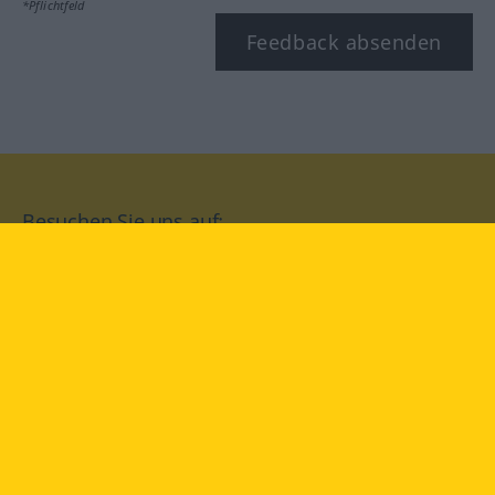
*Pflichtfeld
Feedback absenden
Besuchen Sie uns auf:
facebook
YouTube
Instagram
Langenscheidt
NUTZUNGSBEDINGUNGEN