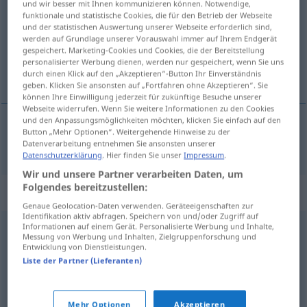
und wir besser mit Ihnen kommunizieren können. Notwendige,
funktionale und statistische Cookies, die für den Betrieb der Webseite
Übersicht aller Übersetzungen
und der statistischen Auswertung unserer Webseite erforderlich sind,
werden auf Grundlage unserer Vorauswahl immer auf Ihrem Endgerät
(Für mehr Details die Übersetzung anklicken/antippen)
gespeichert. Marketing-Cookies und Cookies, die der Bereitstellung
personalisierter Werbung dienen, werden nur gespeichert, wenn Sie uns
Rasen
durch einen Klick auf den „Akzeptieren“-Button Ihr Einverständnis
geben. Klicken Sie ansonsten auf „Fortfahren ohne Akzeptieren“. Sie
können Ihre Einwilligung jederzeit für zukünftige Besuche unserer
Webseite widerrufen. Wenn Sie weitere Informationen zu den Cookies
und den Anpassungsmöglichkeiten möchten, klicken Sie einfach auf den
Button „Mehr Optionen“. Weitergehende Hinweise zu der
Rasen
m
trawnik
Datenverarbeitung entnehmen Sie ansonsten unserer
Datenschutzerklärung
. Hier finden Sie unser
Impressum
.
Wir und unsere Partner verarbeiten Daten, um
Folgendes bereitzustellen:
Synonyme für "trawnik"
Genaue Geolocation-Daten verwenden. Geräteeigenschaften zur
Identifikation aktiv abfragen. Speichern von und/oder Zugriff auf
Informationen auf einem Gerät. Personalisierte Werbung und Inhalte,
Messung von Werbung und Inhalten, Zielgruppenforschung und
murawa
,
trawa
Entwicklung von Dienstleistungen.
Liste der Partner (Lieferanten)
gazon
Mehr Optionen
Akzeptieren
© LibreOffice