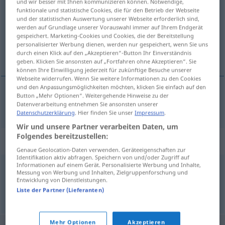
und wir besser mit Ihnen kommunizieren können. Notwendige,
funktionale und statistische Cookies, die für den Betrieb der Webseite
Übersicht aller Übersetzungen
und der statistischen Auswertung unserer Webseite erforderlich sind,
werden auf Grundlage unserer Vorauswahl immer auf Ihrem Endgerät
(Für mehr Details die Übersetzung anklicken/antippen)
gespeichert. Marketing-Cookies und Cookies, die der Bereitstellung
personalisierter Werbung dienen, werden nur gespeichert, wenn Sie uns
Rasen
durch einen Klick auf den „Akzeptieren“-Button Ihr Einverständnis
geben. Klicken Sie ansonsten auf „Fortfahren ohne Akzeptieren“. Sie
können Ihre Einwilligung jederzeit für zukünftige Besuche unserer
Webseite widerrufen. Wenn Sie weitere Informationen zu den Cookies
und den Anpassungsmöglichkeiten möchten, klicken Sie einfach auf den
Button „Mehr Optionen“. Weitergehende Hinweise zu der
Rasen
m
murawa
Datenverarbeitung entnehmen Sie ansonsten unserer
Datenschutzerklärung
. Hier finden Sie unser
Impressum
.
Wir und unsere Partner verarbeiten Daten, um
Folgendes bereitzustellen:
Synonyme für "murawa"
Genaue Geolocation-Daten verwenden. Geräteeigenschaften zur
Identifikation aktiv abfragen. Speichern von und/oder Zugriff auf
Informationen auf einem Gerät. Personalisierte Werbung und Inhalte,
Messung von Werbung und Inhalten, Zielgruppenforschung und
trawa
,
trawnik
Entwicklung von Dienstleistungen.
Liste der Partner (Lieferanten)
© LibreOffice
Mehr Optionen
Akzeptieren