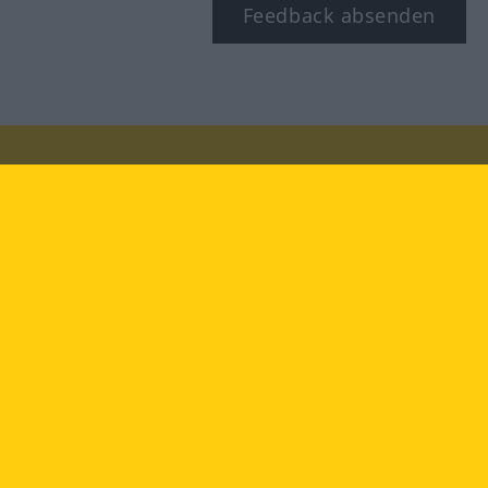
Feedback absenden
Besuchen Sie uns auf:
facebook
YouTube
Instagram
Langenscheidt
NUTZUNGSBEDINGUNGEN
DATENSCHUTZBESTIMMUNGEN