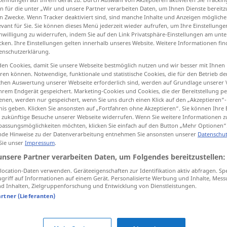
n für die unter „Wir und unsere Partner verarbeiten Daten, um Ihnen Dienste bereitz
n Zwecke. Wenn Tracker deaktiviert sind, sind manche Inhalte und Anzeigen mögliche
evant für Sie. Sie können dieses Menü jederzeit wieder aufrufen, um Ihre Einstellung
inwilligung zu widerrufen, indem Sie auf den Link Privatsphäre-Einstellungen am unt
cken. Ihre Einstellungen gelten innerhalb unseres Website. Weitere Informationen fin
tippen)
enschutzerklärung.
efächert
en Cookies, damit Sie unsere Webseite bestmöglich nutzen und wir besser mit Ihnen
en können. Notwendige, funktionale und statistische Cookies, die für den Betrieb d
ischen Auswertung unserer Webseite erforderlich sind, werden auf Grundlage unserer
hrem Endgerät gespeichert. Marketing-Cookies und Cookies, die der Bereitstellung per
nen, werden nur gespeichert, wenn Sie uns durch einen Klick auf den „Akzeptieren“-
nis geben. Klicken Sie ansonsten auf „Fortfahren ohne Akzeptieren“. Sie können Ihre 
szeroki
ür zukünftige Besuche unserer Webseite widerrufen. Wenn Sie weitere Informationen 
assungsmöglichkeiten möchten, klicken Sie einfach auf den Button „Mehr Optionen“
de Hinweise zu der Datenverarbeitung entnehmen Sie ansonsten unserer
Datenschut
szeroki
rozległy
 Sie unser
Impressum
.
unsere Partner verarbeiten Daten, um Folgendes bereitzustellen:
ocation-Daten verwenden. Geräteeigenschaften zur Identifikation aktiv abfragen. Sp
szeroki
ubranie
griff auf Informationen auf einem Gerät. Personalisierte Werbung und Inhalte, Mes
 Inhalten, Zielgruppenforschung und Entwicklung von Dienstleistungen.
artner (Lieferanten)
szeroki
zainteresowania,
asortyment