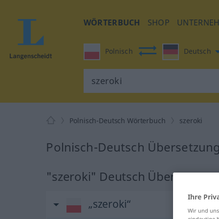
WÖRTERBUCH
SHOP
UNTERNE
Polnisch
Deutsch
Polnisch-Deutsch Wörterbuch
szeroki
Polnisch-Deutsch Übersetzung 
"szeroki" Deutsch Übersetzung
Ihre Priv
„szeroki“
Wir und un
eindeutige 