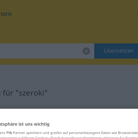
HMEN
Übersetzen
für "szeroki"
atsphäre ist uns wichtig
sere
716
-Partner speichern und greifen auf personenbezogene Daten wie Browserdat
Kennungen auf Ihrem Gerät zu. Durch Auswahl von Akzeptieren aktivieren Sie Trackin