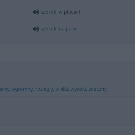
szeroki
w
plecach
szeroki
na
palec
erny
,
ogromny
,
rozległy
,
wielki
,
wysoki
,
znaczny