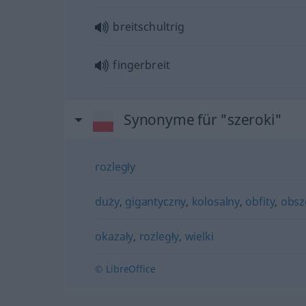
breitschultrig
fingerbreit
Synonyme für "szeroki"
rozległy
duży
,
gigantyczny
,
kolosalny
,
obfity
,
obsz
okazały
,
rozległy
,
wielki
© LibreOffice