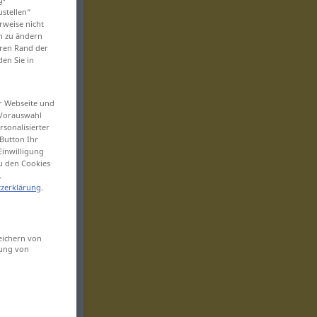
ustellen“
rweise nicht
en zu ändern
eren Rand der
den Sie in
er Webseite und
 Vorauswahl
sonalisierter
Button Ihr
Einwilligung
zu den Cookies
.
zerklärung
.
eichern von
sung von