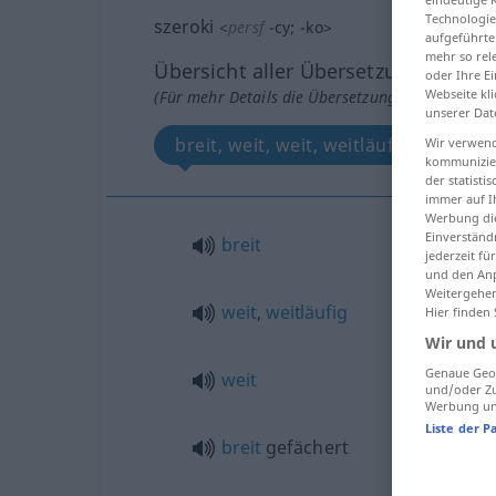
Technologie
szeroki
<
persf
-cy
;
-ko
>
aufgeführte
mehr so rel
Übersicht aller Übersetzungen
oder Ihre E
Webseite kli
(Für mehr Details die Übersetzung anklicken/an
unserer Dat
breit, weit, weit, weitläufig, breit g
Wir verwend
kommunizier
der statist
immer auf I
Werbung die
Einverständ
breit
jederzeit f
und den Anp
Weitergehen
weit
,
weitläufig
Hier finden
Wir und 
Genaue Geol
weit
und/oder Zu
Werbung und
Liste der P
breit
gefächert