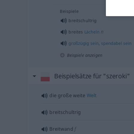
Beispiele
breitschultrig
n
breites
Lächeln
großzügig
sein
,
spendabel
sein
Beispiele anzeigen
Beispielsätze für "szeroki"
die große weite
Welt
breitschultrig
Breitwand
f