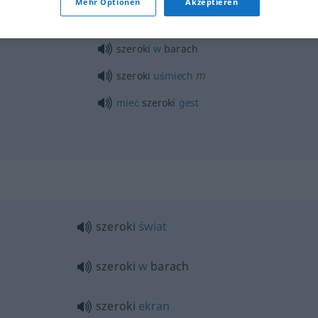
Mehr Optionen
Akzeptieren
szeroki
w
barach
m
szeroki
uśmiech
mieć
szeroki
gest
szeroki
świat
szeroki
w
barach
szeroki
ekran