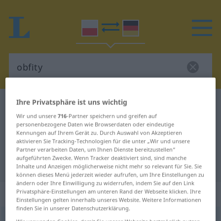
Ihre Privatsphäre ist uns wichtig
Polnisch-Deutsch Wörterbuch
obfity
Wir und unsere
716
-Partner speichern und greifen auf
Polnisch-Deutsch Übersetzung für
personenbezogene Daten wie Browserdaten oder eindeutige
Kennungen auf Ihrem Gerät zu. Durch Auswahl von Akzeptieren
"obfity"
aktivieren Sie Tracking-Technologien für die unter „Wir und unsere
Partner verarbeiten Daten, um Ihnen Dienste bereitzustellen“
aufgeführten Zwecke. Wenn Tracker deaktiviert sind, sind manche
"obfity" Deutsch Übersetzung
Inhalte und Anzeigen möglicherweise nicht mehr so relevant für Sie. Sie
können dieses Menü jederzeit wieder aufrufen, um Ihre Einstellungen zu
ändern oder Ihre Einwilligung zu widerrufen, indem Sie auf den Link
„obfity“
Privatsphäre-Einstellungen am unteren Rand der Webseite klicken. Ihre
Einstellungen gelten innerhalb unseres Website. Weitere Informationen
finden Sie in unserer Datenschutzerklärung.
obfity
<
-cie
>