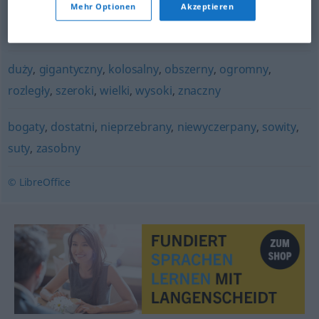
Mehr Optionen
Akzeptieren
burzliwy
,
gwałtowny
,
intensywny
,
rzęsisty
duży
,
gigantyczny
,
kolosalny
,
obszerny
,
ogromny
,
rozległy
,
szeroki
,
wielki
,
wysoki
,
znaczny
bogaty
,
dostatni
,
nieprzebrany
,
niewyczerpany
,
sowity
,
suty
,
zasobny
© LibreOffice