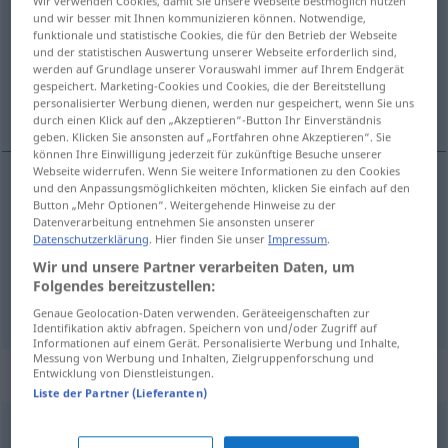
Wir verwenden Cookies, damit Sie unsere Webseite bestmöglich nutzen
und wir besser mit Ihnen kommunizieren können. Notwendige,
Übersicht aller Übersetzungen
funktionale und statistische Cookies, die für den Betrieb der Webseite
und der statistischen Auswertung unserer Webseite erforderlich sind,
(Für mehr Details die Übersetzung anklicken/antippen)
werden auf Grundlage unserer Vorauswahl immer auf Ihrem Endgerät
gespeichert. Marketing-Cookies und Cookies, die der Bereitstellung
üppig, stark, reich, ausgiebig
personalisierter Werbung dienen, werden nur gespeichert, wenn Sie uns
durch einen Klick auf den „Akzeptieren“-Button Ihr Einverständnis
geben. Klicken Sie ansonsten auf „Fortfahren ohne Akzeptieren“. Sie
können Ihre Einwilligung jederzeit für zukünftige Besuche unserer
Webseite widerrufen. Wenn Sie weitere Informationen zu den Cookies
und den Anpassungsmöglichkeiten möchten, klicken Sie einfach auf den
reich(lich),
ausgiebig
obfity
Button „Mehr Optionen“. Weitergehende Hinweise zu der
Datenverarbeitung entnehmen Sie ansonsten unserer
Datenschutzerklärung
. Hier finden Sie unser
Impressum
.
üppig
obfity
bujny
Wir und unsere Partner verarbeiten Daten, um
Folgendes bereitzustellen:
stark
obfity
deszcz
Genaue Geolocation-Daten verwenden. Geräteeigenschaften zur
Identifikation aktiv abfragen. Speichern von und/oder Zugriff auf
Informationen auf einem Gerät. Personalisierte Werbung und Inhalte,
Messung von Werbung und Inhalten, Zielgruppenforschung und
Synonyme für "obfity"
Entwicklung von Dienstleistungen.
Liste der Partner (Lieferanten)
dorodny
,
okazały
,
wydatny