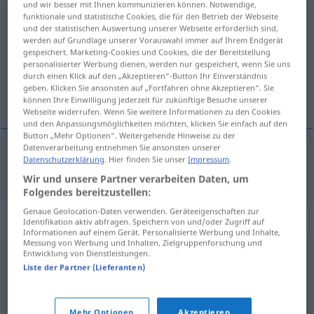
und wir besser mit Ihnen kommunizieren können. Notwendige,
funktionale und statistische Cookies, die für den Betrieb der Webseite
niewyczerpany
und der statistischen Auswertung unserer Webseite erforderlich sind,
werden auf Grundlage unserer Vorauswahl immer auf Ihrem Endgerät
Übersicht aller Übersetzungen
gespeichert. Marketing-Cookies und Cookies, die der Bereitstellung
personalisierter Werbung dienen, werden nur gespeichert, wenn Sie uns
(Für mehr Details die Übersetzung anklicken/antippen)
durch einen Klick auf den „Akzeptieren“-Button Ihr Einverständnis
geben. Klicken Sie ansonsten auf „Fortfahren ohne Akzeptieren“. Sie
unerschöpflich
können Ihre Einwilligung jederzeit für zukünftige Besuche unserer
Webseite widerrufen. Wenn Sie weitere Informationen zu den Cookies
und den Anpassungsmöglichkeiten möchten, klicken Sie einfach auf den
Button „Mehr Optionen“. Weitergehende Hinweise zu der
Datenverarbeitung entnehmen Sie ansonsten unserer
Datenschutzerklärung
. Hier finden Sie unser
Impressum
.
unerschöpflich
niewyczerpany
Wir und unsere Partner verarbeiten Daten, um
Folgendes bereitzustellen:
Genaue Geolocation-Daten verwenden. Geräteeigenschaften zur
Synonyme für "niewyczerpany"
Identifikation aktiv abfragen. Speichern von und/oder Zugriff auf
Informationen auf einem Gerät. Personalisierte Werbung und Inhalte,
Messung von Werbung und Inhalten, Zielgruppenforschung und
Entwicklung von Dienstleistungen.
bogaty
,
dostatni
,
nieprzebrany
,
obfity
,
sowity
,
suty
,
Liste der Partner (Lieferanten)
zasobny
Mehr Optionen
Akzeptieren