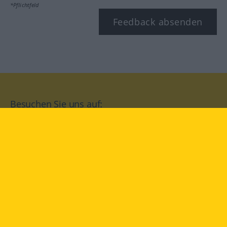
*Pflichtfeld
Feedback absenden
Besuchen Sie uns auf:
facebook
YouTube
Instagram
Langenscheidt
NUTZUNGSBEDINGUNGEN