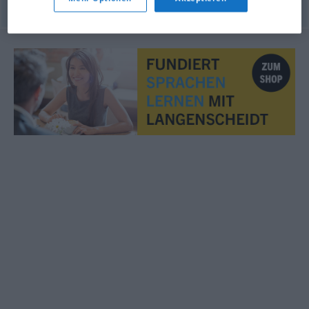
© LibreOffice