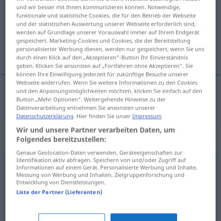
und wir besser mit Ihnen kommunizieren können. Notwendige,
funktionale und statistische Cookies, die für den Betrieb der Webseite
Übersicht aller Übersetzungen
und der statistischen Auswertung unserer Webseite erforderlich sind,
(Für mehr Details die Übersetzung anklicken/antippen)
werden auf Grundlage unserer Vorauswahl immer auf Ihrem Endgerät
gespeichert. Marketing-Cookies und Cookies, die der Bereitstellung
personalisierter Werbung dienen, werden nur gespeichert, wenn Sie uns
Tonleiter
durch einen Klick auf den „Akzeptieren“-Button Ihr Einverständnis
geben. Klicken Sie ansonsten auf „Fortfahren ohne Akzeptieren“. Sie
können Ihre Einwilligung jederzeit für zukünftige Besuche unserer
Webseite widerrufen. Wenn Sie weitere Informationen zu den Cookies
und den Anpassungsmöglichkeiten möchten, klicken Sie einfach auf den
Button „Mehr Optionen“. Weitergehende Hinweise zu der
Tonleiter
f
skala
Datenverarbeitung entnehmen Sie ansonsten unserer
Datenschutzerklärung
. Hier finden Sie unser
Impressum
.
Wir und unsere Partner verarbeiten Daten, um
Synonyme für "skala"
Folgendes bereitzustellen:
Genaue Geolocation-Daten verwenden. Geräteeigenschaften zur
Identifikation aktiv abfragen. Speichern von und/oder Zugriff auf
Informationen auf einem Gerät. Personalisierte Werbung und Inhalte,
avstand
,
bredde
,
dybde
,
flatemål
,
forhold
,
grad
,
hulmål
,
Messung von Werbung und Inhalten, Zielgruppenforschung und
Entwicklung von Dienstleistungen.
høyde
,
lengde
,
mengde
,
mål
,
omfang
,
porsjon
,
størrelse
,
Liste der Partner (Lieferanten)
tykkelse