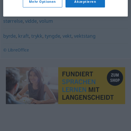
Mehr Optionen
Akzeptieren
begrensning
,
bredde
,
format
,
grad
,
innhold
,
kapasitet
,
lengde
,
mål
,
omfang
,
område
,
rekkevidde
,
spenn
,
størrelse
,
vidde
,
volum
byrde
,
kraft
,
trykk
,
tyngde
,
vekt
,
vektstang
© LibreOffice