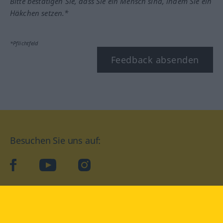
Bitte bestätigen Sie, dass Sie ein Mensch sind, indem Sie ein
Häkchen setzen.*
*Pflichtfeld
Feedback absenden
Besuchen Sie uns auf:
facebook
YouTube
Instagram
Langenscheidt