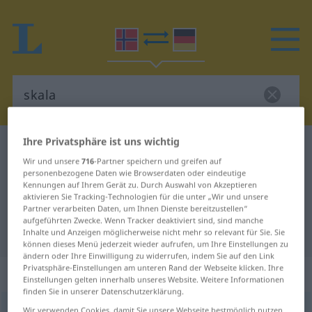
Ihre Privatsphäre ist uns wichtig
Norwegisch-Deutsch Wörterbuch
skala
Wir und unsere
716
-Partner speichern und greifen auf
Norwegisch-Deutsch Übersetzung
personenbezogene Daten wie Browserdaten oder eindeutige
Kennungen auf Ihrem Gerät zu. Durch Auswahl von Akzeptieren
für "skala"
aktivieren Sie Tracking-Technologien für die unter „Wir und unsere
Partner verarbeiten Daten, um Ihnen Dienste bereitzustellen“
aufgeführten Zwecke. Wenn Tracker deaktiviert sind, sind manche
"skala" Deutsch Übersetzung
Inhalte und Anzeigen möglicherweise nicht mehr so relevant für Sie. Sie
können dieses Menü jederzeit wieder aufrufen, um Ihre Einstellungen zu
ändern oder Ihre Einwilligung zu widerrufen, indem Sie auf den Link
Privatsphäre-Einstellungen am unteren Rand der Webseite klicken. Ihre
„skala“
: Maskulinum
Einstellungen gelten innerhalb unseres Website. Weitere Informationen
finden Sie in unserer Datenschutzerklärung.
skala
m
Wir verwenden Cookies, damit Sie unsere Webseite bestmöglich nutzen