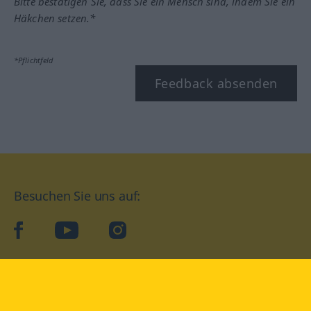
Bitte bestätigen Sie, dass Sie ein Mensch sind, indem Sie ein
Häkchen setzen.*
*Pflichtfeld
Feedback absenden
Besuchen Sie uns auf:
facebook
YouTube
Instagram
Langenscheidt