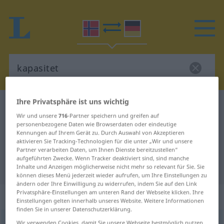
Ihre Privatsphäre ist uns wichtig
Norwegisch-Deutsch Wörterbuch
kapasitet
Wir und unsere
716
-Partner speichern und greifen auf
Norwegisch-Deutsch Übersetzung
personenbezogene Daten wie Browserdaten oder eindeutige
Kennungen auf Ihrem Gerät zu. Durch Auswahl von Akzeptieren
für "kapasitet"
aktivieren Sie Tracking-Technologien für die unter „Wir und unsere
Partner verarbeiten Daten, um Ihnen Dienste bereitzustellen“
aufgeführten Zwecke. Wenn Tracker deaktiviert sind, sind manche
"kapasitet" Deutsch Übersetzung
Inhalte und Anzeigen möglicherweise nicht mehr so relevant für Sie. Sie
können dieses Menü jederzeit wieder aufrufen, um Ihre Einstellungen zu
ändern oder Ihre Einwilligung zu widerrufen, indem Sie auf den Link
Privatsphäre-Einstellungen am unteren Rand der Webseite klicken. Ihre
„kapasitet“
: Maskulinum
Einstellungen gelten innerhalb unseres Website. Weitere Informationen
finden Sie in unserer Datenschutzerklärung.
kapasitet
m
Wir verwenden Cookies, damit Sie unsere Webseite bestmöglich nutzen