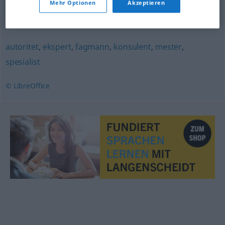
Mehr Optionen
Akzeptieren
batteri
,
fond
,
forråd
,
forsyning
,
lager
,
opplag
,
proviant
,
provisjon
,
reserve
,
ressurs
autoritet
,
ekspert
,
fagmann
,
konsulent
,
mester
,
spesialist
© LibreOffice