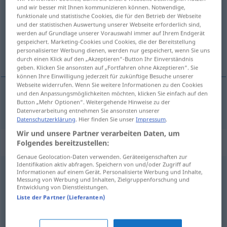
und wir besser mit Ihnen kommunizieren können. Notwendige,
funktionale und statistische Cookies, die für den Betrieb der Webseite
Übersicht aller Übersetzungen
und der statistischen Auswertung unserer Webseite erforderlich sind,
(Für mehr Details die Übersetzung anklicken/antippen)
werden auf Grundlage unserer Vorauswahl immer auf Ihrem Endgerät
gespeichert. Marketing-Cookies und Cookies, die der Bereitstellung
personalisierter Werbung dienen, werden nur gespeichert, wenn Sie uns
Kapazität
durch einen Klick auf den „Akzeptieren“-Button Ihr Einverständnis
geben. Klicken Sie ansonsten auf „Fortfahren ohne Akzeptieren“. Sie
können Ihre Einwilligung jederzeit für zukünftige Besuche unserer
Webseite widerrufen. Wenn Sie weitere Informationen zu den Cookies
und den Anpassungsmöglichkeiten möchten, klicken Sie einfach auf den
Button „Mehr Optionen“. Weitergehende Hinweise zu der
Kapazität
f
kapasitet
Datenverarbeitung entnehmen Sie ansonsten unserer
Datenschutzerklärung
. Hier finden Sie unser
Impressum
.
Wir und unsere Partner verarbeiten Daten, um
Synonyme für "kapasitet"
Folgendes bereitzustellen:
Genaue Geolocation-Daten verwenden. Geräteeigenschaften zur
Identifikation aktiv abfragen. Speichern von und/oder Zugriff auf
Informationen auf einem Gerät. Personalisierte Werbung und Inhalte,
begrensning
,
bredde
,
format
,
grad
,
innhold
,
lengde
,
mål
,
Messung von Werbung und Inhalten, Zielgruppenforschung und
Entwicklung von Dienstleistungen.
omfang
,
område
,
rekkevidde
,
skala
,
spenn
,
størrelse
,
Liste der Partner (Lieferanten)
vidde
,
volum