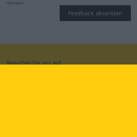
*Pflichtfeld
Feedback absenden
Besuchen Sie uns auf:
facebook
YouTube
Instagram
Langenscheidt
NUTZUNGSBEDINGUNGEN