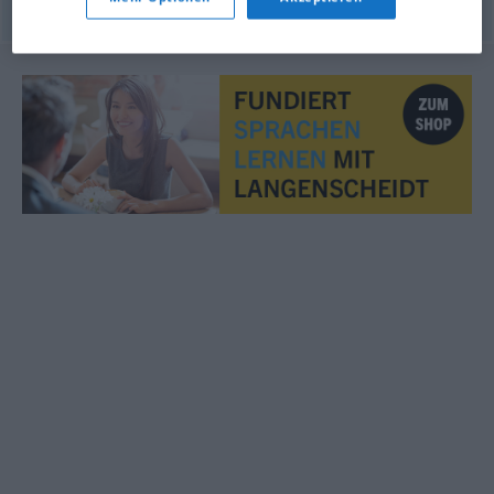
© LibreOffice