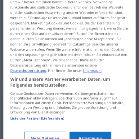
und wir besser mit Ihnen kommunizieren können. Notwendige,
funktionale und statistische Cookies, die für den Betrieb der Webseite
Übersicht aller Übersetzungen
und der statistischen Auswertung unserer Webseite erforderlich sind,
werden auf Grundlage unserer Vorauswahl immer auf Ihrem Endgerät
(Für mehr Details die Übersetzung anklicken/antippen)
gespeichert. Marketing-Cookies und Cookies, die der Bereitstellung
personalisierter Werbung dienen, werden nur gespeichert, wenn Sie uns
Volumen
durch einen Klick auf den „Akzeptieren“-Button Ihr Einverständnis
geben. Klicken Sie ansonsten auf „Fortfahren ohne Akzeptieren“. Sie
können Ihre Einwilligung jederzeit für zukünftige Besuche unserer
Webseite widerrufen. Wenn Sie weitere Informationen zu den Cookies
und den Anpassungsmöglichkeiten möchten, klicken Sie einfach auf den
Button „Mehr Optionen“. Weitergehende Hinweise zu der
Volumen
n
volum
Datenverarbeitung entnehmen Sie ansonsten unserer
Datenschutzerklärung
. Hier finden Sie unser
Impressum
.
Wir und unsere Partner verarbeiten Daten, um
Folgendes bereitzustellen:
Synonyme für "volum"
Genaue Geolocation-Daten verwenden. Geräteeigenschaften zur
Identifikation aktiv abfragen. Speichern von und/oder Zugriff auf
Informationen auf einem Gerät. Personalisierte Werbung und Inhalte,
Messung von Werbung und Inhalten, Zielgruppenforschung und
begrensning
,
bredde
,
format
,
grad
,
innhold
,
kapasitet
,
Entwicklung von Dienstleistungen.
lengde
,
mål
,
omfang
,
område
,
rekkevidde
,
skala
,
spenn
,
Liste der Partner (Lieferanten)
størrelse
,
vidde
Mehr Optionen
Akzeptieren