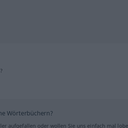
h?
ine Wörterbüchern?
hler aufgefallen oder wollen Sie uns einfach mal lob