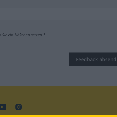
m Sie ein Häkchen setzen.*
Feedback absend
ook
YouTube
Instagram