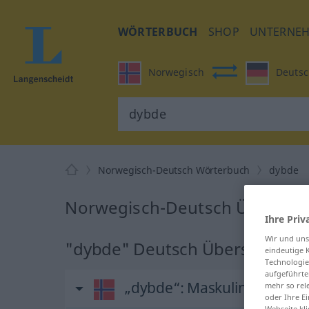
WÖRTERBUCH
SHOP
UNTERNE
Norwegisch
Deutsc
Norwegisch-Deutsch Wörterbuch
dybde
Norwegisch-Deutsch Übersetz
Ihre Priv
Wir und un
"dybde" Deutsch Übersetzung
eindeutige 
Technologie
aufgeführte
„dybde“
: Maskulinum
mehr so rel
oder Ihre E
Webseite kli