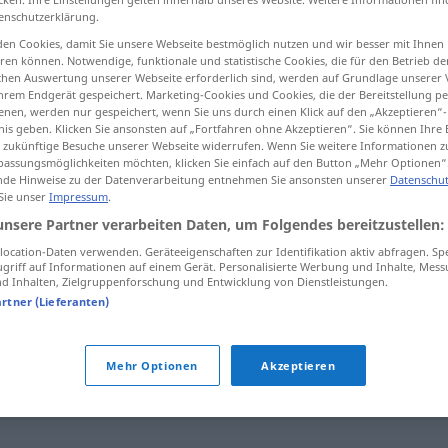
enschutzerklärung.
en Cookies, damit Sie unsere Webseite bestmöglich nutzen und wir besser mit Ihnen
en können. Notwendige, funktionale und statistische Cookies, die für den Betrieb d
ischen Auswertung unserer Webseite erforderlich sind, werden auf Grundlage unserer
tippen)
hrem Endgerät gespeichert. Marketing-Cookies und Cookies, die der Bereitstellung per
nen, werden nur gespeichert, wenn Sie uns durch einen Klick auf den „Akzeptieren“-
nis geben. Klicken Sie ansonsten auf „Fortfahren ohne Akzeptieren“. Sie können Ihre 
ür zukünftige Besuche unserer Webseite widerrufen. Wenn Sie weitere Informationen 
assungsmöglichkeiten möchten, klicken Sie einfach auf den Button „Mehr Optionen“
de Hinweise zu der Datenverarbeitung entnehmen Sie ansonsten unserer
Datenschut
 Sie unser
Impressum
.
dybde
unsere Partner verarbeiten Daten, um Folgendes bereitzustellen:
ocation-Daten verwenden. Geräteeigenschaften zur Identifikation aktiv abfragen. Sp
griff auf Informationen auf einem Gerät. Personalisierte Werbung und Inhalte, Mes
 Inhalten, Zielgruppenforschung und Entwicklung von Dienstleistungen.
artner (Lieferanten)
hulmål
,
høyde
,
lengde
,
mengde
,
mål
,
omfang
,
porsjon
,
Mehr Optionen
Akzeptieren