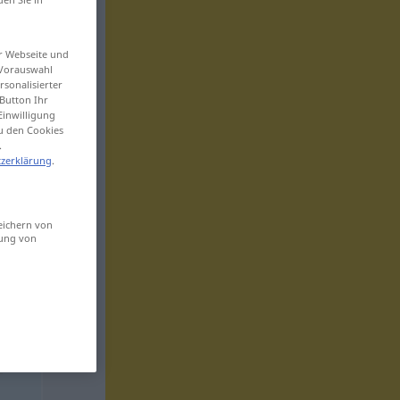
er Webseite und
 Vorauswahl
sonalisierter
Button Ihr
Einwilligung
zu den Cookies
.
zerklärung
.
eichern von
sung von