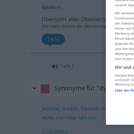
unserer Dat
dybde
m
Wir verwend
Übersicht aller Übersetzungen
kommunizier
der statist
(Für mehr Details die Übersetzung anklicken/an
immer auf I
Werbung die
Tiefe
Einverständ
jederzeit f
und den Anp
Weitergehen
Hier finden
Tiefe
f
Wir und 
Genaue Geol
und/oder Zu
Werbung und
Synonyme für "dybde"
Liste der P
avstand
,
bredde
,
flatemål
,
forhold
,
grad
,
skala
,
størrelse
,
tykkelse
© LibreOffice