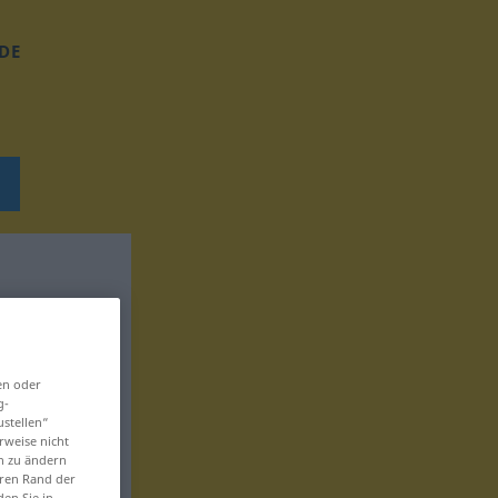
DE
en oder
g-
ustellen“
rweise nicht
en zu ändern
eren Rand der
den Sie in