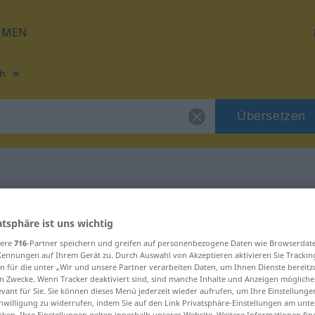
HMEN
h
Übersetzen
ung für "dybde"
atsphäre ist uns wichtig
sere
716
-Partner speichern und greifen auf personenbezogene Daten wie Browserdat
Kennungen auf Ihrem Gerät zu. Durch Auswahl von Akzeptieren aktivieren Sie Trackin
n für die unter „Wir und unsere Partner verarbeiten Daten, um Ihnen Dienste bereitz
n Zwecke. Wenn Tracker deaktiviert sind, sind manche Inhalte und Anzeigen mögliche
evant für Sie. Sie können dieses Menü jederzeit wieder aufrufen, um Ihre Einstellung
inwilligung zu widerrufen, indem Sie auf den Link Privatsphäre-Einstellungen am unt
cken. Ihre Einstellungen gelten innerhalb unseres Website. Weitere Informationen fin