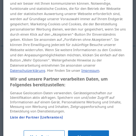
und wir besser mit Ihnen kommunizieren können. Notwendige,
funktionale und statistische Cookies, die für den Betrieb der Webseite
Übersicht aller Übersetzungen
und der statistischen Auswertung unserer Webseite erforderlich sind,
(Für mehr Details die Übersetzung anklicken/antippen)
werden auf Grundlage unserer Vorauswahl immer auf Ihrem Endgerät
gespeichert. Marketing-Cookies und Cookies, die der Bereitstellung
personalisierter Werbung dienen, werden nur gespeichert, wenn Sie uns
Kinn, Haken
durch einen Klick auf den „Akzeptieren“-Button Ihr Einverständnis
geben. Klicken Sie ansonsten auf „Fortfahren ohne Akzeptieren“. Sie
können Ihre Einwilligung jederzeit für zukünftige Besuche unserer
Webseite widerrufen. Wenn Sie weitere Informationen zu den Cookies
und den Anpassungsmöglichkeiten möchten, klicken Sie einfach auf den
Button „Mehr Optionen“. Weitergehende Hinweise zu der
Kinn
n
hake
Datenverarbeitung entnehmen Sie ansonsten unserer
Datenschutzerklärung
. Hier finden Sie unser
Impressum
.
Haken
m
hake
Wir und unsere Partner verarbeiten Daten, um
Folgendes bereitzustellen:
Genaue Geolocation-Daten verwenden. Geräteeigenschaften zur
Identifikation aktiv abfragen. Speichern von und/oder Zugriff auf
Synonyme für "hake"
Informationen auf einem Gerät. Personalisierte Werbung und Inhalte,
Messung von Werbung und Inhalten, Zielgruppenforschung und
Entwicklung von Dienstleistungen.
Liste der Partner (Lieferanten)
ansikt
,
bakhode
,
hår
,
isse
,
kinn
,
kjake
,
kjeve
,
leppe
,
munn
,
nese
,
nesebor
,
panne
,
skjegg
,
tenner
,
tinning
,