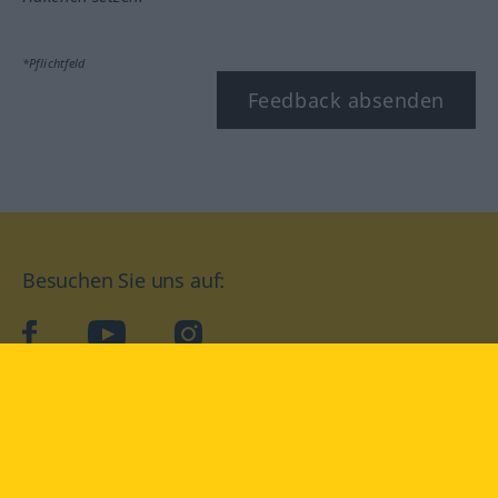
*Pflichtfeld
Feedback absenden
Besuchen Sie uns auf:
facebook
YouTube
Instagram
Langenscheidt