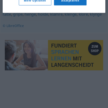
Mehr Optionen
Akzeptieren
øre
,
øreflipp
,
øye
fatte
,
gripe
,
henge
,
holde
,
klamre
,
klenge
,
klore
,
klynge
© LibreOffice