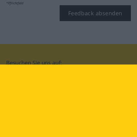
*Pflichtfeld
Feedback absenden
Besuchen Sie uns auf:
facebook
YouTube
Instagram
Langenscheidt
NUTZUNGSBEDINGUNGEN