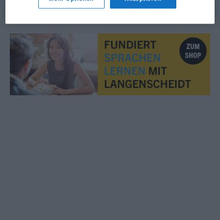
© LibreOffice