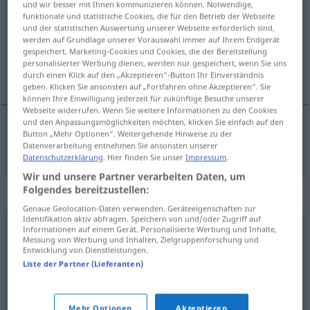
und wir besser mit Ihnen kommunizieren können. Notwendige,
funktionale und statistische Cookies, die für den Betrieb der Webseite
Übersicht aller Übersetzungen
und der statistischen Auswertung unserer Webseite erforderlich sind,
werden auf Grundlage unserer Vorauswahl immer auf Ihrem Endgerät
(Für mehr Details die Übersetzung anklicken/antippen)
gespeichert. Marketing-Cookies und Cookies, die der Bereitstellung
personalisierter Werbung dienen, werden nur gespeichert, wenn Sie uns
Hinterkopf
durch einen Klick auf den „Akzeptieren“-Button Ihr Einverständnis
geben. Klicken Sie ansonsten auf „Fortfahren ohne Akzeptieren“. Sie
können Ihre Einwilligung jederzeit für zukünftige Besuche unserer
Webseite widerrufen. Wenn Sie weitere Informationen zu den Cookies
und den Anpassungsmöglichkeiten möchten, klicken Sie einfach auf den
Button „Mehr Optionen“. Weitergehende Hinweise zu der
Hinterkopf
m
bakhode
Datenverarbeitung entnehmen Sie ansonsten unserer
Datenschutzerklärung
. Hier finden Sie unser
Impressum
.
Wir und unsere Partner verarbeiten Daten, um
Folgendes bereitzustellen:
Synonyme für "bakhode"
Genaue Geolocation-Daten verwenden. Geräteeigenschaften zur
Identifikation aktiv abfragen. Speichern von und/oder Zugriff auf
Informationen auf einem Gerät. Personalisierte Werbung und Inhalte,
Messung von Werbung und Inhalten, Zielgruppenforschung und
ansikt
,
hake
,
hår
,
isse
,
kinn
,
kjake
,
kjeve
,
leppe
,
munn
,
Entwicklung von Dienstleistungen.
nese
,
nesebor
,
panne
,
skjegg
,
tenner
,
tinning
,
øre
,
Liste der Partner (Lieferanten)
øreflipp
,
øye
Mehr Optionen
Akzeptieren