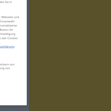
den Sie in
er Webseite und
 Vorauswahl
sonalisierter
Button Ihr
Einwilligung
zu den Cookies
.
zerklärung
.
eichern von
sung von