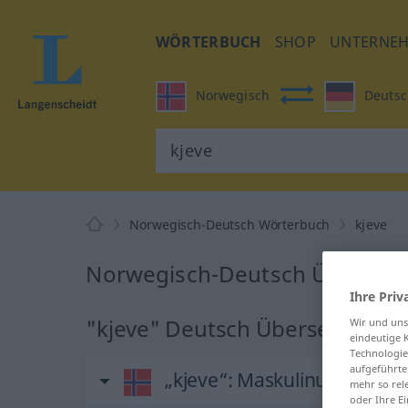
WÖRTERBUCH
SHOP
UNTERNE
Norwegisch
Deutsc
Norwegisch-Deutsch Wörterbuch
kjeve
Norwegisch-Deutsch Übersetzu
Ihre Priv
"kjeve" Deutsch Übersetzung
Wir und un
eindeutige 
Technologie
aufgeführte
„kjeve“
: Maskulinum
mehr so rel
oder Ihre E