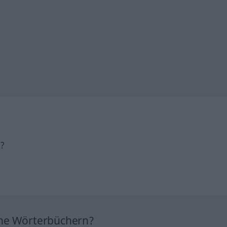
h?
ine Wörterbüchern?