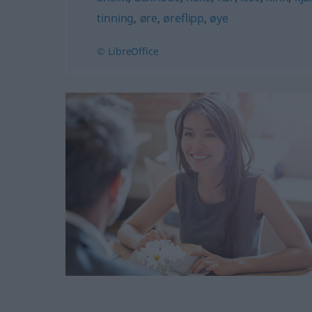
tinning
,
øre
,
øreflipp
,
øye
© LibreOffice