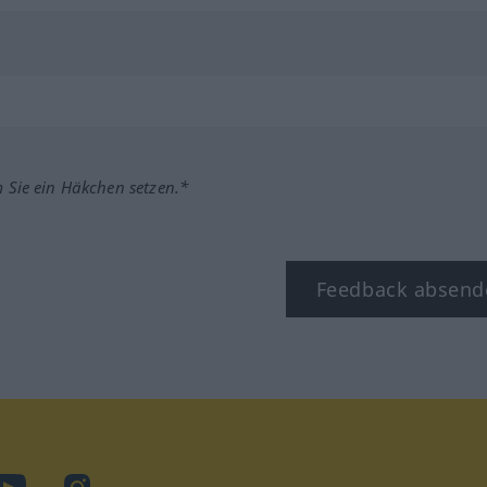
m Sie ein Häkchen setzen.*
Feedback absend
ook
YouTube
Instagram