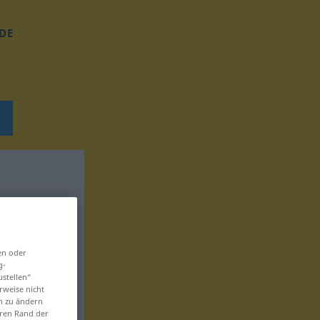
DE
en oder
g-
ustellen“
rweise nicht
en zu ändern
eren Rand der