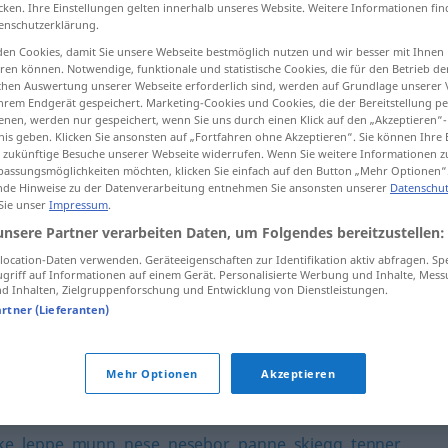
cken. Ihre Einstellungen gelten innerhalb unseres Website. Weitere Informationen fin
enschutzerklärung.
en Cookies, damit Sie unsere Webseite bestmöglich nutzen und wir besser mit Ihnen
en können. Notwendige, funktionale und statistische Cookies, die für den Betrieb d
tippen)
ischen Auswertung unserer Webseite erforderlich sind, werden auf Grundlage unserer
hrem Endgerät gespeichert. Marketing-Cookies und Cookies, die der Bereitstellung per
nen, werden nur gespeichert, wenn Sie uns durch einen Klick auf den „Akzeptieren“-
nis geben. Klicken Sie ansonsten auf „Fortfahren ohne Akzeptieren“. Sie können Ihre 
ür zukünftige Besuche unserer Webseite widerrufen. Wenn Sie weitere Informationen 
assungsmöglichkeiten möchten, klicken Sie einfach auf den Button „Mehr Optionen“
de Hinweise zu der Datenverarbeitung entnehmen Sie ansonsten unserer
Datenschut
 Sie unser
Impressum
.
kjeve
unsere Partner verarbeiten Daten, um Folgendes bereitzustellen:
ocation-Daten verwenden. Geräteeigenschaften zur Identifikation aktiv abfragen. Sp
griff auf Informationen auf einem Gerät. Personalisierte Werbung und Inhalte, Mes
 Inhalten, Zielgruppenforschung und Entwicklung von Dienstleistungen.
artner (Lieferanten)
hode
,
hånd
,
hæl
,
kjønnsorgan
,
kne
,
ledd
,
legg
,
lem
,
mage
,
Mehr Optionen
Akzeptieren
tå
ke
,
leppe
,
munn
,
nese
,
nesebor
,
panne
,
skjegg
,
tenner
,