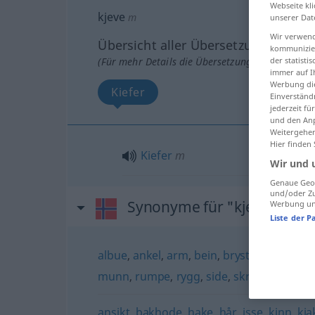
Webseite kli
kjeve
m
unserer Dat
Wir verwend
Übersicht aller Übersetzungen
kommunizier
(Für mehr Details die Übersetzung anklicken/an
der statist
immer auf I
Werbung die
Kiefer
Einverständ
jederzeit f
und den Anp
Weitergehen
Hier finden
Kiefer
m
Wir und 
Genaue Geol
und/oder Zu
Synonyme für "kjeve"
Werbung und
Liste der P
albue
,
ankel
,
arm
,
bein
,
bryst
,
finger
,
fot
,
munn
,
rumpe
,
rygg
,
side
,
skritt
,
skulder
,
ansikt
,
bakhode
,
hake
,
hår
,
isse
,
kinn
,
kja