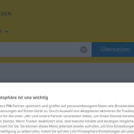
HMEN
h
Übersetzen
ng für "kjeve"
atsphäre ist uns wichtig
sere
716
-Partner speichern und greifen auf personenbezogene Daten wie Browserdat
Kennungen auf Ihrem Gerät zu. Durch Auswahl von Akzeptieren aktivieren Sie Trackin
n für die unter „Wir und unsere Partner verarbeiten Daten, um Ihnen Dienste bereitz
n Zwecke. Wenn Tracker deaktiviert sind, sind manche Inhalte und Anzeigen mögliche
evant für Sie. Sie können dieses Menü jederzeit wieder aufrufen, um Ihre Einstellung
inwilligung zu widerrufen, indem Sie auf den Link Privatsphäre-Einstellungen am unt