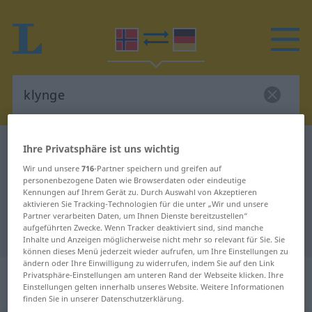
Norwegisch-Deutsch Wörterbuch
klynge
Ihre Privatsphäre ist uns wichtig
Norwegisch-Deutsch Übersetzung
Wir und unsere
716
-Partner speichern und greifen auf
personenbezogene Daten wie Browserdaten oder eindeutige
für "klynge"
Kennungen auf Ihrem Gerät zu. Durch Auswahl von Akzeptieren
aktivieren Sie Tracking-Technologien für die unter „Wir und unsere
Partner verarbeiten Daten, um Ihnen Dienste bereitzustellen“
aufgeführten Zwecke. Wenn Tracker deaktiviert sind, sind manche
"klynge" Deutsch Übersetzung
Inhalte und Anzeigen möglicherweise nicht mehr so relevant für Sie. Sie
können dieses Menü jederzeit wieder aufrufen, um Ihre Einstellungen zu
ändern oder Ihre Einwilligung zu widerrufen, indem Sie auf den Link
„klynge“
: Maskulinum und
Privatsphäre-Einstellungen am unteren Rand der Webseite klicken. Ihre
Einstellungen gelten innerhalb unseres Website. Weitere Informationen
Femininum
finden Sie in unserer Datenschutzerklärung.