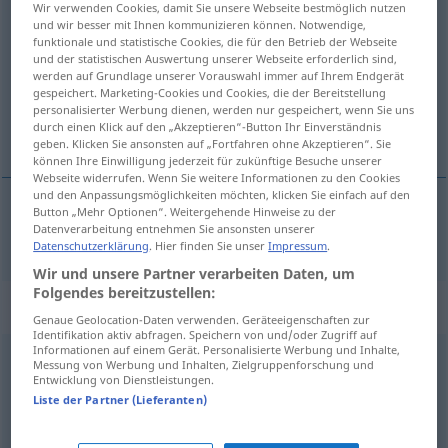
Wir verwenden Cookies, damit Sie unsere Webseite bestmöglich nutzen
klynge
m/f
und wir besser mit Ihnen kommunizieren können. Notwendige,
funktionale und statistische Cookies, die für den Betrieb der Webseite
und der statistischen Auswertung unserer Webseite erforderlich sind,
Übersicht aller Übersetzungen
werden auf Grundlage unserer Vorauswahl immer auf Ihrem Endgerät
(Für mehr Details die Übersetzung anklicken/antippen)
gespeichert. Marketing-Cookies und Cookies, die der Bereitstellung
personalisierter Werbung dienen, werden nur gespeichert, wenn Sie uns
durch einen Klick auf den „Akzeptieren“-Button Ihr Einverständnis
Haufen
geben. Klicken Sie ansonsten auf „Fortfahren ohne Akzeptieren“. Sie
können Ihre Einwilligung jederzeit für zukünftige Besuche unserer
Webseite widerrufen. Wenn Sie weitere Informationen zu den Cookies
und den Anpassungsmöglichkeiten möchten, klicken Sie einfach auf den
Button „Mehr Optionen“. Weitergehende Hinweise zu der
Datenverarbeitung entnehmen Sie ansonsten unserer
Haufen
m
klynge
Datenschutzerklärung
. Hier finden Sie unser
Impressum
.
Wir und unsere Partner verarbeiten Daten, um
Folgendes bereitzustellen:
„klynge“
Genaue Geolocation-Daten verwenden. Geräteeigenschaften zur
Identifikation aktiv abfragen. Speichern von und/oder Zugriff auf
Informationen auf einem Gerät. Personalisierte Werbung und Inhalte,
klynge
Messung von Werbung und Inhalten, Zielgruppenforschung und
Entwicklung von Dienstleistungen.
Übersicht aller Übersetzungen
Liste der Partner (Lieferanten)
(Für mehr Details die Übersetzung anklicken/antippen)