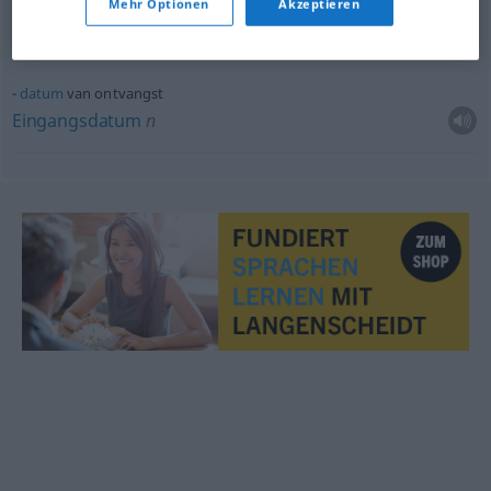
bewijs
van ontvangst
Mehr Optionen
Akzeptieren
Empfangsbescheinigung
f
datum
van ontvangst
Eingangsdatum
n