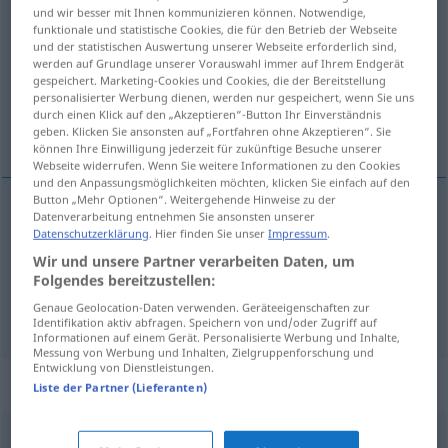
und wir besser mit Ihnen kommunizieren können. Notwendige,
ontvangst
subst
funktionale und statistische Cookies, die für den Betrieb der Webseite
und der statistischen Auswertung unserer Webseite erforderlich sind,
Übersicht aller Übersetzungen
werden auf Grundlage unserer Vorauswahl immer auf Ihrem Endgerät
gespeichert. Marketing-Cookies und Cookies, die der Bereitstellung
(Für mehr Details die Übersetzung anklicken/antippen)
personalisierter Werbung dienen, werden nur gespeichert, wenn Sie uns
durch einen Klick auf den „Akzeptieren“-Button Ihr Einverständnis
Empfang, Geld-Einnahme
geben. Klicken Sie ansonsten auf „Fortfahren ohne Akzeptieren“. Sie
können Ihre Einwilligung jederzeit für zukünftige Besuche unserer
Webseite widerrufen. Wenn Sie weitere Informationen zu den Cookies
und den Anpassungsmöglichkeiten möchten, klicken Sie einfach auf den
Button „Mehr Optionen“. Weitergehende Hinweise zu der
Datenverarbeitung entnehmen Sie ansonsten unserer
Empfang
m
ontvangst
Datenschutzerklärung
. Hier finden Sie unser
Impressum
.
Wir und unsere Partner verarbeiten Daten, um
(Geld-)Einnahme
f
ontvangst
Folgendes bereitzustellen:
Genaue Geolocation-Daten verwenden. Geräteeigenschaften zur
Identifikation aktiv abfragen. Speichern von und/oder Zugriff auf
Informationen auf einem Gerät. Personalisierte Werbung und Inhalte,
Messung von Werbung und Inhalten, Zielgruppenforschung und
Entwicklung von Dienstleistungen.
Beispielsätze für "ontvangst"
Liste der Partner (Lieferanten)