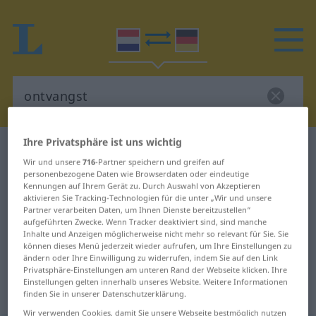
Ihre Privatsphäre ist uns wichtig
Niederländisch-Deutsch Wörterbuch
ontvangst
Wir und unsere
716
-Partner speichern und greifen auf
Niederländisch-Deutsch
personenbezogene Daten wie Browserdaten oder eindeutige
Kennungen auf Ihrem Gerät zu. Durch Auswahl von Akzeptieren
Übersetzung für "ontvangst"
aktivieren Sie Tracking-Technologien für die unter „Wir und unsere
Partner verarbeiten Daten, um Ihnen Dienste bereitzustellen“
aufgeführten Zwecke. Wenn Tracker deaktiviert sind, sind manche
"ontvangst" Deutsch Übersetzung
Inhalte und Anzeigen möglicherweise nicht mehr so relevant für Sie. Sie
können dieses Menü jederzeit wieder aufrufen, um Ihre Einstellungen zu
ändern oder Ihre Einwilligung zu widerrufen, indem Sie auf den Link
Privatsphäre-Einstellungen am unteren Rand der Webseite klicken. Ihre
„ontvangst“
: zelfstandig
Einstellungen gelten innerhalb unseres Website. Weitere Informationen
naamwoord
finden Sie in unserer Datenschutzerklärung.
Wir verwenden Cookies, damit Sie unsere Webseite bestmöglich nutzen