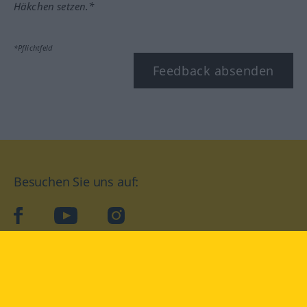
Häkchen setzen.*
*Pflichtfeld
Feedback absenden
Besuchen Sie uns auf:
facebook
YouTube
Instagram
Langenscheidt