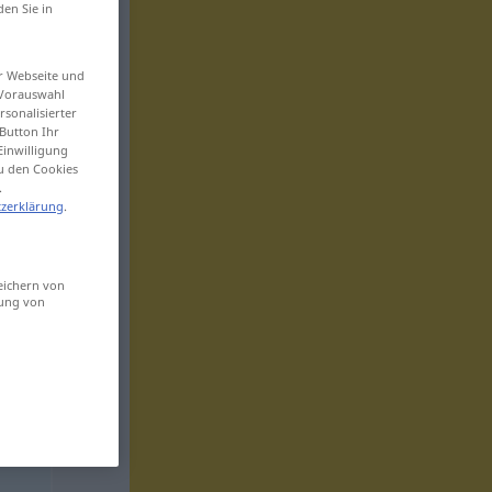
den Sie in
er Webseite und
 Vorauswahl
sonalisierter
Button Ihr
Einwilligung
zu den Cookies
.
zerklärung
.
eichern von
sung von