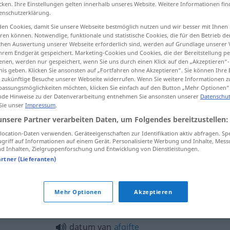
cken. Ihre Einstellungen gelten innerhalb unseres Website. Weitere Informationen fin
enschutzerklärung.
en Cookies, damit Sie unsere Webseite bestmöglich nutzen und wir besser mit Ihnen
en können. Notwendige, funktionale und statistische Cookies, die für den Betrieb d
ischen Auswertung unserer Webseite erforderlich sind, werden auf Grundlage unserer
tippen)
hrem Endgerät gespeichert. Marketing-Cookies und Cookies, die der Bereitstellung per
nen, werden nur gespeichert, wenn Sie uns durch einen Klick auf den „Akzeptieren“-
nis geben. Klicken Sie ansonsten auf „Fortfahren ohne Akzeptieren“. Sie können Ihre 
ür zukünftige Besuche unserer Webseite widerrufen. Wenn Sie weitere Informationen 
assungsmöglichkeiten möchten, klicken Sie einfach auf den Button „Mehr Optionen“
de Hinweise zu der Datenverarbeitung entnehmen Sie ansonsten unserer
Datenschut
 Sie unser
Impressum
.
datum
unsere Partner verarbeiten Daten, um Folgendes bereitzustellen:
ocation-Daten verwenden. Geräteeigenschaften zur Identifikation aktiv abfragen. Sp
griff auf Informationen auf einem Gerät. Personalisierte Werbung und Inhalte, Mes
 Inhalten, Zielgruppenforschung und Entwicklung von Dienstleistungen.
datum van
ontvangst
artner (Lieferanten)
Mehr Optionen
Akzeptieren
datum van
afgifte