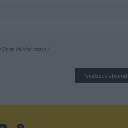
m Sie ein Häkchen setzen.*
Feedback absend
ook
YouTube
Instagram