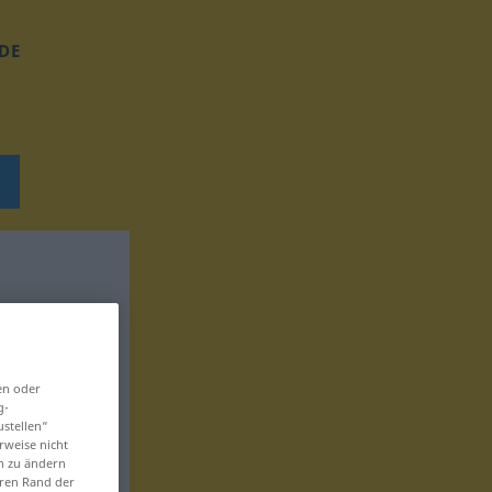
DE
en oder
g-
ustellen“
rweise nicht
en zu ändern
eren Rand der