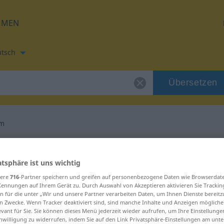
HMEN
tsch
Übersetzen
um
etzung für "datum"
atsphäre ist uns wichtig
sere
716
-Partner speichern und greifen auf personenbezogene Daten wie Browserdat
Kennungen auf Ihrem Gerät zu. Durch Auswahl von Akzeptieren aktivieren Sie Trackin
n für die unter „Wir und unsere Partner verarbeiten Daten, um Ihnen Dienste bereitz
n Zwecke. Wenn Tracker deaktiviert sind, sind manche Inhalte und Anzeigen mögliche
mwoord
evant für Sie. Sie können dieses Menü jederzeit wieder aufrufen, um Ihre Einstellung
inwilligung zu widerrufen, indem Sie auf den Link Privatsphäre-Einstellungen am unt