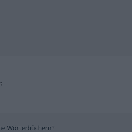
h?
ine Wörterbüchern?