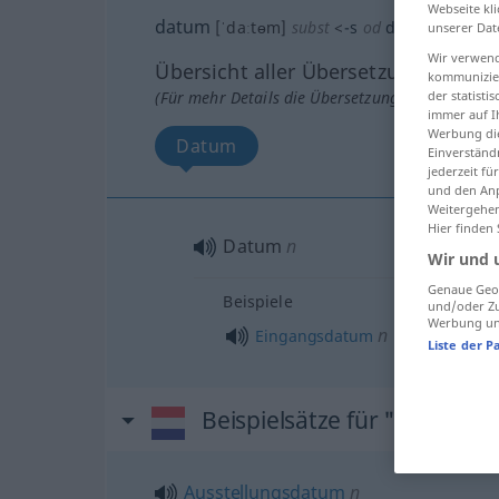
Webseite kli
datum
[ˈdaːtɵm]
subst
<
-s
od
data
>
unserer Dat
Wir verwend
Übersicht aller Übersetzungen
kommunizier
der statist
(Für mehr Details die Übersetzung anklicken/an
immer auf I
Werbung die
Datum
Einverständ
jederzeit f
und den Anp
Weitergehen
Hier finden
Datum
n
Wir und 
Genaue Geol
Beispiele
und/oder Zu
Werbung und
n
Eingangsdatum
Liste der P
Beispielsätze für "datum"
Ausstellungsdatum
n