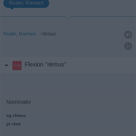
Ruder, Riemen
Ruder
,
Riemen
rēmus
Flexion "rēmus"
Nominativ
sg
rēmus
pl
rēmī