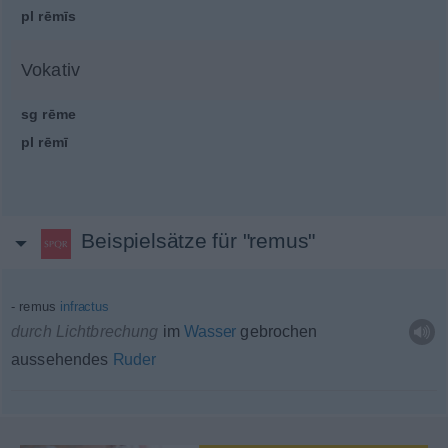
pl
rēmīs
Vokativ
sg
rēme
pl
rēmī
Beispielsätze für "remus"
remus
infractus
durch Lichtbrechung
im
Wasser
gebrochen
aussehendes
Ruder