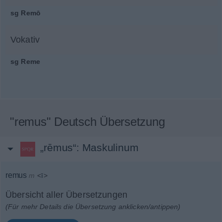
sg
Remō
Vokativ
sg
Reme
"remus" Deutsch Übersetzung
„rēmus“
: Maskulinum
remus
m
<
ī
>
Übersicht aller Übersetzungen
(Für mehr Details die Übersetzung anklicken/antippen)