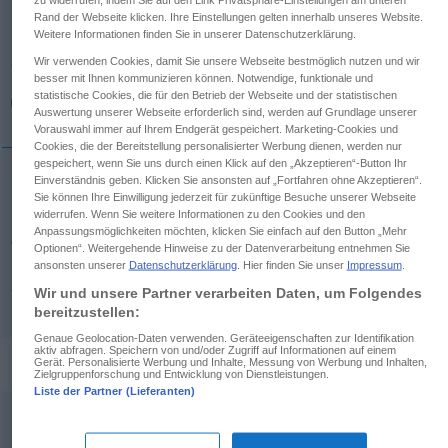
Rand der Webseite klicken. Ihre Einstellungen gelten innerhalb unseres Website.
Weitere Informationen finden Sie in unserer Datenschutzerklärung.
Übersicht aller Übersetzungen
(Für mehr Details die Übersetzung anklicken/antippen)
Wir verwenden Cookies, damit Sie unsere Webseite bestmöglich nutzen und wir
besser mit Ihnen kommunizieren können. Notwendige, funktionale und
statistische Cookies, die für den Betrieb der Webseite und der statistischen
Remus
Auswertung unserer Webseite erforderlich sind, werden auf Grundlage unserer
Vorauswahl immer auf Ihrem Endgerät gespeichert. Marketing-Cookies und
Cookies, die der Bereitstellung personalisierter Werbung dienen, werden nur
gespeichert, wenn Sie uns durch einen Klick auf den „Akzeptieren“-Button Ihr
Einverständnis geben. Klicken Sie ansonsten auf „Fortfahren ohne Akzeptieren“.
Sie können Ihre Einwilligung jederzeit für zukünftige Besuche unserer Webseite
Remus
Zwillingsbruder von Romulus, von diesem
widerrufen. Wenn Sie weitere Informationen zu den Cookies und den
Anpassungsmöglichkeiten möchten, klicken Sie einfach auf den Button „Mehr
im Streit erschlagen
Remus
MYTH
Optionen“. Weitergehende Hinweise zu der Datenverarbeitung entnehmen Sie
ansonsten unserer
Datenschutzerklärung
. Hier finden Sie unser
Impressum
.
Remus → siehe „
Rōmulus
“
Wir und unsere Partner verarbeiten Daten, um Folgendes
bereitzustellen:
Genaue Geolocation-Daten verwenden. Geräteeigenschaften zur Identifikation
aktiv abfragen. Speichern von und/oder Zugriff auf Informationen auf einem
Flexion "Remus"
Gerät. Personalisierte Werbung und Inhalte, Messung von Werbung und Inhalten,
Zielgruppenforschung und Entwicklung von Dienstleistungen.
Liste der Partner (Lieferanten)