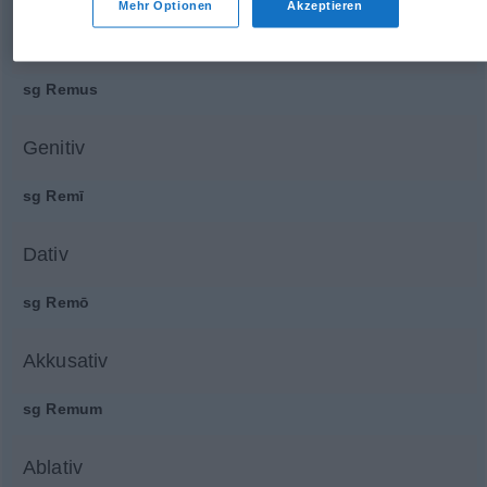
Mehr Optionen
Akzeptieren
Nominativ
sg
Remus
Genitiv
sg
Remī
Dativ
sg
Remō
Akkusativ
sg
Remum
Ablativ