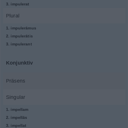
3.
impulerat
Plural
1.
impulerāmus
2.
impulerātis
3.
impulerant
Konjunktiv
Präsens
Singular
1.
impellam
2.
impellās
3.
impellat