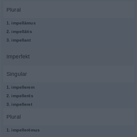
Plural
1.
impellāmus
2.
impellātis
3.
impellant
Imperfekt
Singular
1.
impellerem
2.
impellerēs
3.
impelleret
Plural
1.
impellerēmus