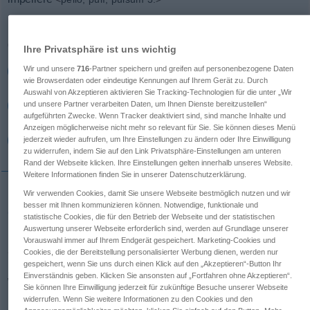
Übersicht aller Übersetzungen
(Für mehr Details die Übersetzung anklicken/antippen)
Ihre Privatsphäre ist uns wichtig
Wir und unsere
716
-Partner speichern und greifen auf personenbezogene Daten
anstoßen, treffen
wegstoßen, antreiben
wie Browserdaten oder eindeutige Kennungen auf Ihrem Gerät zu. Durch
Auswahl von Akzeptieren aktivieren Sie Tracking-Technologien für die unter „Wir
und unsere Partner verarbeiten Daten, um Ihnen Dienste bereitzustellen“
zum Weichen bringen
aufgeführten Zwecke. Wenn Tracker deaktiviert sind, sind manche Inhalte und
Anzeigen möglicherweise nicht mehr so relevant für Sie. Sie können dieses Menü
antreiben, veranlassen, sich verleiten lassen
jederzeit wieder aufrufen, um Ihre Einstellungen zu ändern oder Ihre Einwilligung
zu widerrufen, indem Sie auf den Link Privatsphäre-Einstellungen am unteren
Rand der Webseite klicken. Ihre Einstellungen gelten innerhalb unseres Website.
Weitere Informationen finden Sie in unserer Datenschutzerklärung.
Wir verwenden Cookies, damit Sie unsere Webseite bestmöglich nutzen und wir
besser mit Ihnen kommunizieren können. Notwendige, funktionale und
anstoßen
,
treffen
im-pellere
statistische Cookies, die für den Betrieb der Webseite und der statistischen
Auswertung unserer Webseite erforderlich sind, werden auf Grundlage unserer
Vorauswahl immer auf Ihrem Endgerät gespeichert. Marketing-Cookies und
Cookies, die der Bereitstellung personalisierter Werbung dienen, werden nur
gespeichert, wenn Sie uns durch einen Klick auf den „Akzeptieren“-Button Ihr
Einverständnis geben. Klicken Sie ansonsten auf „Fortfahren ohne Akzeptieren“.
wegstoßen,
antreiben
im-pellere
Sie können Ihre Einwilligung jederzeit für zukünftige Besuche unserer Webseite
widerrufen. Wenn Sie weitere Informationen zu den Cookies und den