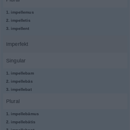
1.
impellemus
2.
impelletis
3.
impellent
Imperfekt
Singular
1.
impellebam
2.
impellebās
3.
impellebat
Plural
1.
impellebāmus
2.
impellebātis