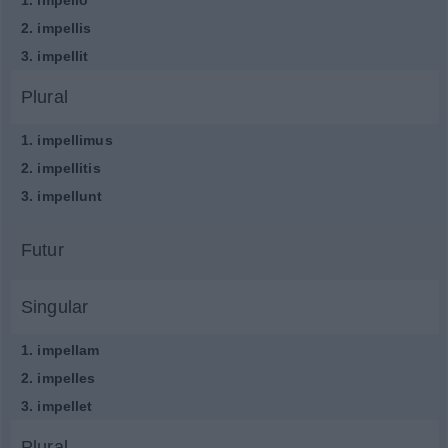
1.
impellō
2.
impellis
3.
impellit
Plural
1.
impellimus
2.
impellitis
3.
impellunt
Futur
Singular
1.
impellam
2.
impelles
3.
impellet
Plural