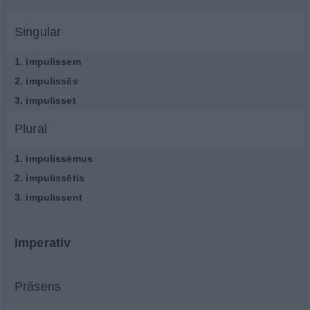
Singular
1.
impulissem
2.
impulissēs
3.
impulisset
Plural
1.
impulissēmus
2.
impulissētis
3.
impulissent
Imperativ
Präsens