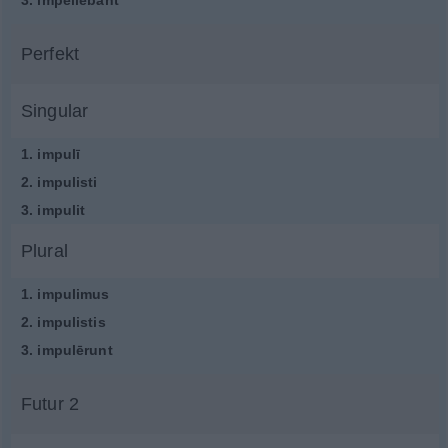
3.
impellebant
Perfekt
Singular
1.
impulī
2.
impulisti
3.
impulit
Plural
1.
impulimus
2.
impulistis
3.
impulērunt
Futur 2