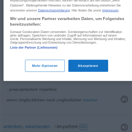
Anpassungsmöglichkeiten möchten, klicken Sie einfach auf den Button „Mehr
Optionen“. Weitergehende Hinweise zu der Datenverarbeitung entnehmen Sie
ansonsten unserer
Datenschutzerklärung
. Hier finden Sie unser
Impressum
.
einen Feind
zum Weichen
bringen
im-pellere
Wir und unsere Partner verarbeiten Daten, um Folgendes
bereitzustellen:
(
nachkl.
)
Genaue Geolocation-Daten verwenden. Geräteeigenschaften zur Identifikation
aktiv abfragen. Speichern von und/oder Zugriff auf Informationen auf einem
Gerät. Personalisierte Werbung und Inhalte, Messung von Werbung und Inhalten,
Zielgruppenforschung und Entwicklung von Dienstleistungen.
Beispiele
Liste der Partner (Lieferanten)
aliquem impellere
jemandem den letzten
Stoß
geben
, jemanden zu
Fall
Mehr Optionen
Akzeptieren
bringen
praecipitantem impellere
einen Unglücklichen noch unglücklicher
machen
antreiben
,
veranlassen
im-pellere
FIG