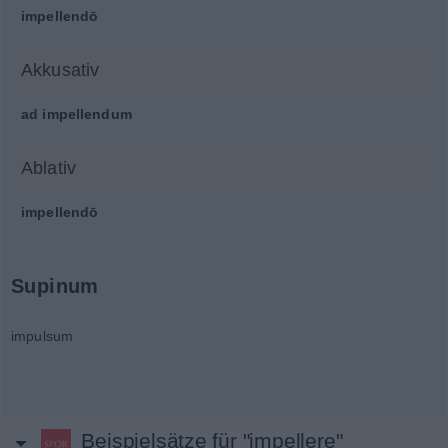
impellendō
Akkusativ
ad impellendum
Ablativ
impellendō
Supinum
impulsum
Beispielsätze für "impellere"