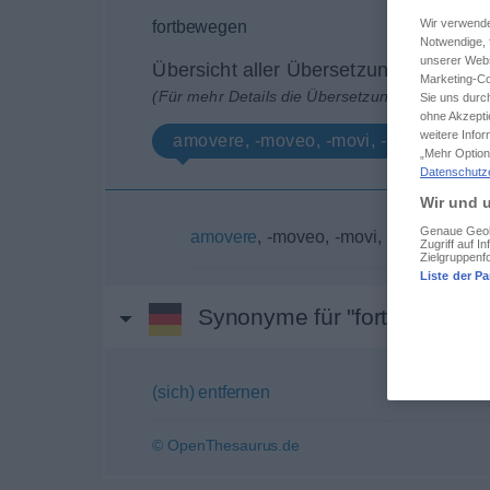
Wir verwende
fortbewegen
Notwendige, f
unserer Webs
Übersicht aller Übersetzungen
Marketing-Co
(Für mehr Details die Übersetzung anklicken/an
Sie uns durch
ohne Akzepti
weitere Info
amovere, -moveo, -movi, -motum
„Mehr Option
Datenschutz
Wir und u
Genaue Geolo
amovere
, -moveo, -movi, -motum
Zugriff auf 
Zielgruppenf
Liste der Pa
Synonyme für "fortbewegen"
(sich) entfernen
© OpenThesaurus.de