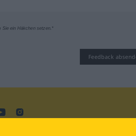
m Sie ein Häkchen setzen.*
Feedback absend
ok
YouTube
Instagram