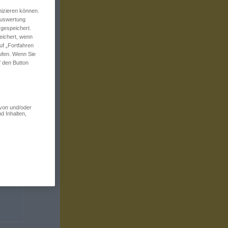
izieren können.
 Auswertung
 gespeichert.
eichert, wenn
uf „Fortfahren
rufen. Wenn Sie
f den Button
 von und/oder
d Inhalten,