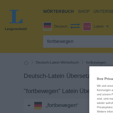
WÖRTERBUCH
SHOP
UNTERN
Deutsch
Latein
Deutsch-Latein Wörterbuch
fortbewegen
Deutsch-Latein Übersetzung für 
Ihre Priv
Wir und uns
"fortbewegen" Latein Übersetzung
Kennungen au
und unsere P
sind, sind m
wieder aufruf
„fortbewegen“
Privatsphäre
Weitere Info