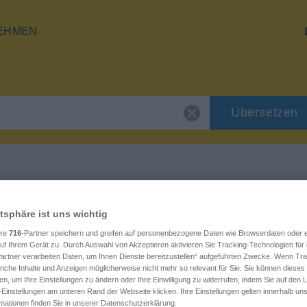
EHMEN
Übersetzen
"fortbewegen"
atsphäre ist uns wichtig
ere
716
-Partner speichern und greifen auf personenbezogene Daten wie Browserdaten oder e
f Ihrem Gerät zu. Durch Auswahl von Akzeptieren aktivieren Sie Tracking-Technologien für d
artner verarbeiten Daten, um Ihnen Dienste bereitzustellen“ aufgeführten Zwecke. Wenn Trac
anche Inhalte und Anzeigen möglicherweise nicht mehr so relevant für Sie. Sie können dieses
en, um Ihre Einstellungen zu ändern oder Ihre Einwilligung zu widerrufen, indem Sie auf den L
-Einstellungen am unteren Rand der Webseite klicken. Ihre Einstellungen gelten innerhalb un
rmationen finden Sie in unserer Datenschutzerklärung.