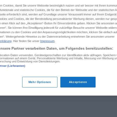
n Cookies, damit Sie unsere Webseite bestmöglich nutzen und wir besser mit Ihnen kommun
unktionale und statistische Cookies, die für den Betrieb der Webseite und der statistischen
eite erforderlich sind, werden auf Grundlage unserer Vorauswahl immer auf Ihrem Endgerät
okies und Cookies, die der Bereitstellung personalisierter Werbung dienen, werden nur gesp
tippen)
 einen Klick auf den „Akzeptieren“-Button Ihr Einverständnis geben. Klicken Sie ansonsten a
eren“. Sie können Ihre Einwilligung jederzeit für zukünftige Besuche unserer Webseite wider
rmationen zu den Cookies und den Anpassungsmöglichkeiten möchten, klicken Sie einfach au
en“. Weitergehende Hinweise zu der Datenverarbeitung entnehmen Sie ansonsten unserer
erklärung
. Hier finden Sie unser
Impressum
.
nsere Partner verarbeiten Daten, um Folgendes bereitzustellen:
cation-Daten verwenden. Geräteeigenschaften zur Identifikation aktiv abfragen. Speichern
fortbewegen
Informationen auf einem Gerät. Personalisierte Werbung und Inhalte, Messung von Werbung un
orschung und Entwicklung von Dienstleistungen.
rtner (Lieferanten)
Mehr Optionen
Akzeptieren