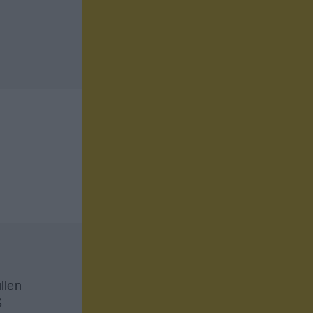
llen
ß