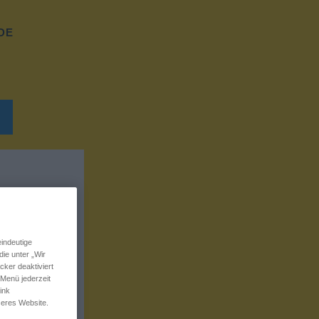
DE
indeutige
ie unter „Wir
ker deaktiviert
 Menü jederzeit
ink
seres Website.