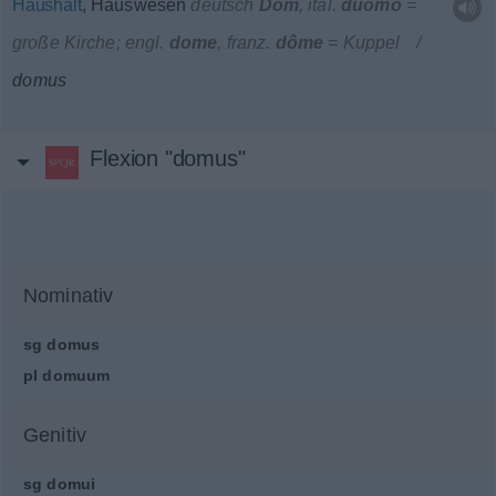
Haushalt
, Hauswesen
deutsch
Dom
, ital.
duomo
=
große Kirche; engl.
dome
, franz.
dôme
= Kuppel
domus
Flexion "domus"
Nominativ
sg
domus
pl
domuum
Genitiv
sg
domui