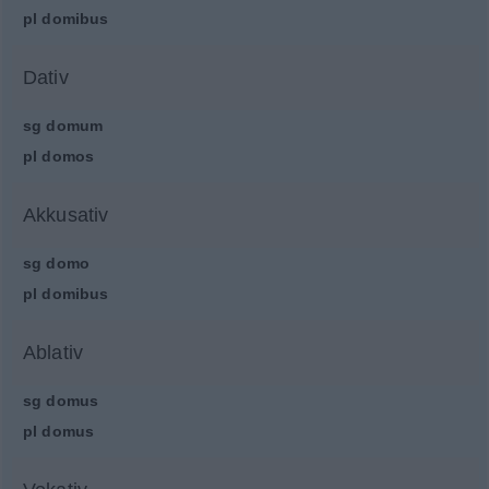
pl
domibus
Dativ
sg
domum
pl
domos
Akkusativ
sg
domo
pl
domibus
Ablativ
sg
domus
pl
domus