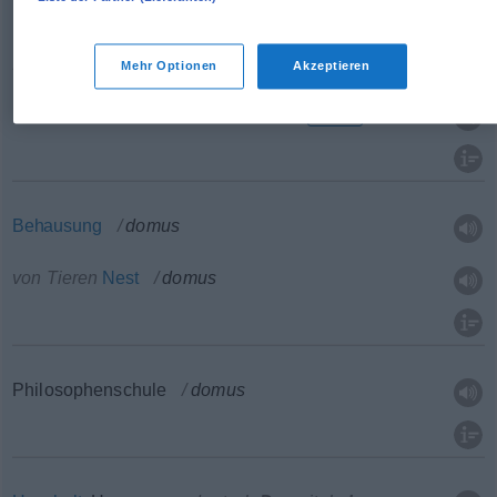
Heimat
domus
Mehr Optionen
Akzeptieren
Hausgemeinschaft
,
Familie
domus
METON
Behausung
domus
von Tieren
Nest
domus
Philosophenschule
domus