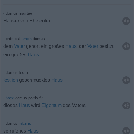
domūs maritae
Häuser von Eheleuten
patri est
ampla
domus
dem
Vater
gehört ein großes
Haus
, der
Vater
besitzt
ein großes
Haus
domus festa
festlich
geschmücktes
Haus
haec
domus patris fit
dieses
Haus
wird
Eigentum
des Vaters
domus
infamis
verrufenes
Haus