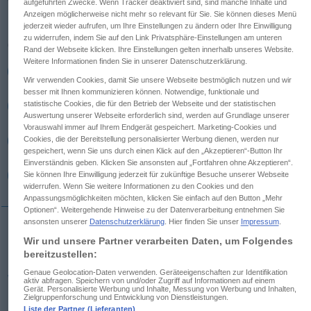
aufgeführten Zwecke. Wenn Tracker deaktiviert sind, sind manche Inhalte und
Anzeigen möglicherweise nicht mehr so relevant für Sie. Sie können dieses Menü
Übersicht aller Übersetzungen
jederzeit wieder aufrufen, um Ihre Einstellungen zu ändern oder Ihre Einwilligung
zu widerrufen, indem Sie auf den Link Privatsphäre-Einstellungen am unteren
(Für mehr Details die Übersetzung anklicken/antippen)
Rand der Webseite klicken. Ihre Einstellungen gelten innerhalb unseres Website.
Weitere Informationen finden Sie in unserer Datenschutzerklärung.
Haus, Heimat, Wohnung
Wir verwenden Cookies, damit Sie unsere Webseite bestmöglich nutzen und wir
besser mit Ihnen kommunizieren können. Notwendige, funktionale und
statistische Cookies, die für den Betrieb der Webseite und der statistischen
Hausgemeinschaft, Familie
Auswertung unserer Webseite erforderlich sind, werden auf Grundlage unserer
Vorauswahl immer auf Ihrem Endgerät gespeichert. Marketing-Cookies und
Cookies, die der Bereitstellung personalisierter Werbung dienen, werden nur
Behausung, Nest
Philosophenschule
gespeichert, wenn Sie uns durch einen Klick auf den „Akzeptieren“-Button Ihr
Einverständnis geben. Klicken Sie ansonsten auf „Fortfahren ohne Akzeptieren“.
Haushalt, Hauswesen
Sie können Ihre Einwilligung jederzeit für zukünftige Besuche unserer Webseite
widerrufen. Wenn Sie weitere Informationen zu den Cookies und den
Anpassungsmöglichkeiten möchten, klicken Sie einfach auf den Button „Mehr
Optionen“. Weitergehende Hinweise zu der Datenverarbeitung entnehmen Sie
ansonsten unserer
Datenschutzerklärung
. Hier finden Sie unser
Impressum
.
Wir und unsere Partner verarbeiten Daten, um Folgendes
Haus
domus
bereitzustellen:
Genaue Geolocation-Daten verwenden. Geräteeigenschaften zur Identifikation
Wohnung
domus
aktiv abfragen. Speichern von und/oder Zugriff auf Informationen auf einem
Gerät. Personalisierte Werbung und Inhalte, Messung von Werbung und Inhalten,
Zielgruppenforschung und Entwicklung von Dienstleistungen.
Liste der Partner (Lieferanten)