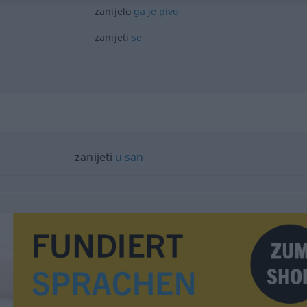
zanijelo
ga
je
pivo
zanijeti
se
zanijeti
u
san