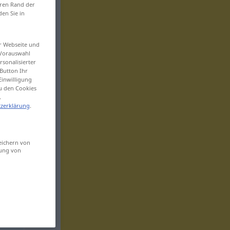
eren Rand der
den Sie in
er Webseite und
 Vorauswahl
sonalisierter
Button Ihr
Einwilligung
zu den Cookies
.
zerklärung
.
eichern von
sung von