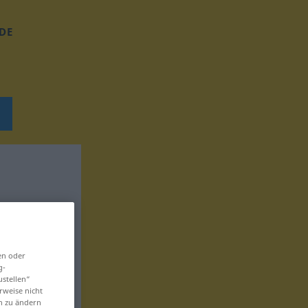
DE
en oder
g-
ustellen“
rweise nicht
en zu ändern