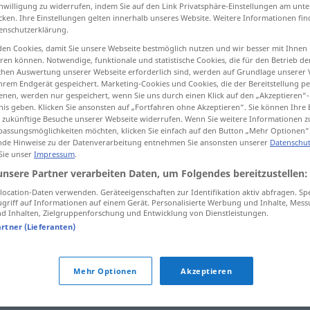
inwilligung zu widerrufen, indem Sie auf den Link Privatsphäre-Einstellungen am unt
jet
>
(
zanositi
)
cken. Ihre Einstellungen gelten innerhalb unseres Website. Weitere Informationen fin
enschutzerklärung.
en Cookies, damit Sie unsere Webseite bestmöglich nutzen und wir besser mit Ihnen
tippen)
en können. Notwendige, funktionale und statistische Cookies, die für den Betrieb d
ischen Auswertung unserer Webseite erforderlich sind, werden auf Grundlage unserer
hrem Endgerät gespeichert. Marketing-Cookies und Cookies, die der Bereitstellung per
faszinieren
schwanger werden
nen, werden nur gespeichert, wenn Sie uns durch einen Klick auf den „Akzeptieren“-
nis geben. Klicken Sie ansonsten auf „Fortfahren ohne Akzeptieren“. Sie können Ihre 
ür zukünftige Besuche unserer Webseite widerrufen. Wenn Sie weitere Informationen 
assungsmöglichkeiten möchten, klicken Sie einfach auf den Button „Mehr Optionen“
de Hinweise zu der Datenverarbeitung entnehmen Sie ansonsten unserer
Datenschut
n
zanijeti
 Sie unser
Impressum
.
unsere Partner verarbeiten Daten, um Folgendes bereitzustellen:
ocation-Daten verwenden. Geräteeigenschaften zur Identifikation aktiv abfragen. Sp
zanijeti
lišće
SCHIFF
griff auf Informationen auf einem Gerät. Personalisierte Werbung und Inhalte, Mes
 Inhalten, Zielgruppenforschung und Entwicklung von Dienstleistungen.
artner (Lieferanten)
zanijeti
žena
Mehr Optionen
Akzeptieren
zanijeti
pamet
FIG