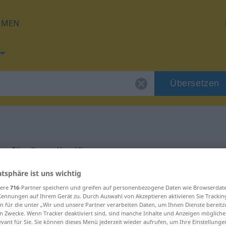
HMEN
Übersetzen
 für "zanijeti"
atsphäre ist uns wichtig
sere
716
-Partner speichern und greifen auf personenbezogene Daten wie Browserdat
Kennungen auf Ihrem Gerät zu. Durch Auswahl von Akzeptieren aktivieren Sie Trackin
n für die unter „Wir und unsere Partner verarbeiten Daten, um Ihnen Dienste bereitz
n Zwecke. Wenn Tracker deaktiviert sind, sind manche Inhalte und Anzeigen mögliche
evant für Sie. Sie können dieses Menü jederzeit wieder aufrufen, um Ihre Einstellung