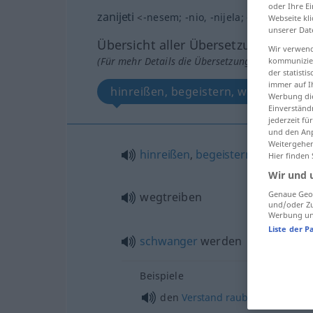
oder Ihre E
zanijeti
<
-nesem
;
-nio
, -nijela
;
-nesen
, /zani
Webseite kli
unserer Dat
Übersicht aller Übersetzungen
Wir verwend
(Für mehr Details die Übersetzung anklicken/an
kommunizier
der statist
immer auf I
hinreißen, begeistern, wegtreiben, 
Werbung die
Einverständ
jederzeit f
und den Anp
Weitergehen
hinreißen
,
begeistern
,
fasziniere
Hier finden
Wir und 
Genaue Geol
wegtreiben
und/oder Zu
Werbung und
Liste der P
schwanger
werden
Beispiele
den
Verstand
rauben