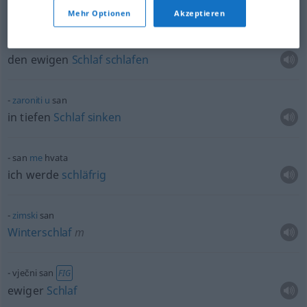
einen
Traum
haben
a.
FIG
Mehr Optionen
Akzeptieren
snivati
vječni san
den ewigen
Schlaf
schlafen
zaroniti
u
san
in tiefen
Schlaf
sinken
san
me
hvata
ich werde
schläfrig
zimski
san
Winterschlaf
m
vječni san
FIG
ewiger
Schlaf