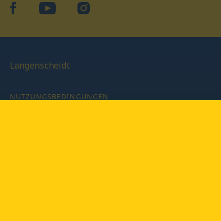
facebook
YouTube
Instagram
Langenscheidt
NUTZUNGSBEDINGUNGEN
DATENSCHUTZBESTIMMUNGEN
IMPRESSUM
PRIVATSPHÄRE-EINSTELLUNGEN
LATEINWÖRTERBUCH MIT CODE
Copyright © 2026 PONS Langenscheidt GmbH, Alle Rechte
vorbehalten.