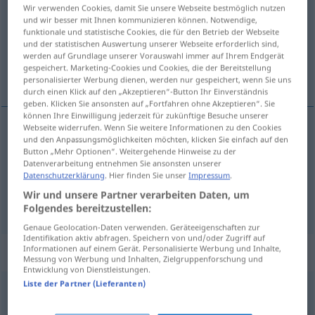
Wir verwenden Cookies, damit Sie unsere Webseite bestmöglich nutzen
und wir besser mit Ihnen kommunizieren können. Notwendige,
Übersicht aller Übersetzungen
funktionale und statistische Cookies, die für den Betrieb der Webseite
(Für mehr Details die Übersetzung anklicken/antippen)
und der statistischen Auswertung unserer Webseite erforderlich sind,
werden auf Grundlage unserer Vorauswahl immer auf Ihrem Endgerät
gespeichert. Marketing-Cookies und Cookies, die der Bereitstellung
Schlaf, Traum
personalisierter Werbung dienen, werden nur gespeichert, wenn Sie uns
durch einen Klick auf den „Akzeptieren“-Button Ihr Einverständnis
geben. Klicken Sie ansonsten auf „Fortfahren ohne Akzeptieren“. Sie
können Ihre Einwilligung jederzeit für zukünftige Besuche unserer
Webseite widerrufen. Wenn Sie weitere Informationen zu den Cookies
und den Anpassungsmöglichkeiten möchten, klicken Sie einfach auf den
Schlaf
m
san
Button „Mehr Optionen“. Weitergehende Hinweise zu der
Datenverarbeitung entnehmen Sie ansonsten unserer
Datenschutzerklärung
. Hier finden Sie unser
Impressum
.
Traum
m
san
Wir und unsere Partner verarbeiten Daten, um
Folgendes bereitzustellen:
Genaue Geolocation-Daten verwenden. Geräteeigenschaften zur
Identifikation aktiv abfragen. Speichern von und/oder Zugriff auf
Informationen auf einem Gerät. Personalisierte Werbung und Inhalte,
Beispielsätze für "san"
Messung von Werbung und Inhalten, Zielgruppenforschung und
Entwicklung von Dienstleistungen.
Liste der Partner (Lieferanten)
sanjati
san