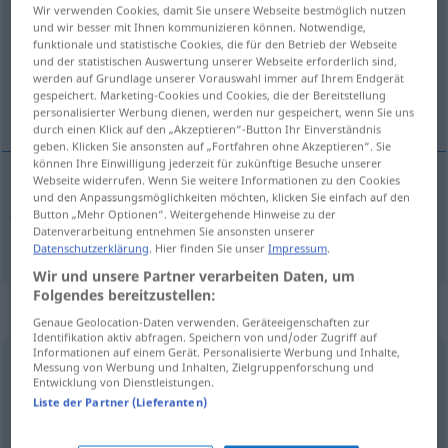
Wir verwenden Cookies, damit Sie unsere Webseite bestmöglich nutzen
und wir besser mit Ihnen kommunizieren können. Notwendige,
Übersicht aller Übersetzungen
funktionale und statistische Cookies, die für den Betrieb der Webseite
(Für mehr Details die Übersetzung anklicken/antippen)
und der statistischen Auswertung unserer Webseite erforderlich sind,
werden auf Grundlage unserer Vorauswahl immer auf Ihrem Endgerät
gespeichert. Marketing-Cookies und Cookies, die der Bereitstellung
jednom
personalisierter Werbung dienen, werden nur gespeichert, wenn Sie uns
durch einen Klick auf den „Akzeptieren“-Button Ihr Einverständnis
geben. Klicken Sie ansonsten auf „Fortfahren ohne Akzeptieren“. Sie
können Ihre Einwilligung jederzeit für zukünftige Besuche unserer
Webseite widerrufen. Wenn Sie weitere Informationen zu den Cookies
und den Anpassungsmöglichkeiten möchten, klicken Sie einfach auf den
jednom
einmal
Button „Mehr Optionen“. Weitergehende Hinweise zu der
Datenverarbeitung entnehmen Sie ansonsten unserer
Datenschutzerklärung
. Hier finden Sie unser
Impressum
.
Wir und unsere Partner verarbeiten Daten, um
Folgendes bereitzustellen:
Beispielsätze für "einmal"
Genaue Geolocation-Daten verwenden. Geräteeigenschaften zur
Identifikation aktiv abfragen. Speichern von und/oder Zugriff auf
Informationen auf einem Gerät. Personalisierte Werbung und Inhalte,
Messung von Werbung und Inhalten, Zielgruppenforschung und
verflucht noch einmal!
Entwicklung von Dienstleistungen.
prokletstvo!
Liste der Partner (Lieferanten)