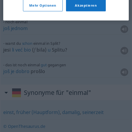
einen
Fall
noch einmal
prüfen
Mehr Optionen
Akzeptieren
preispitati
(-itivati)
slučaj
noch einmal
još
jednom
warst du
schon
einmal in Split?
jesi
li
već
bio
(
f
bila)
u
Splitu?
das ist noch einmal
gut
gegangen
još
je
dobro
prošlo
Synonyme für "einmal"
einst
,
früher (Hauptform)
,
damalig
,
seinerzeit
© OpenThesaurus.de