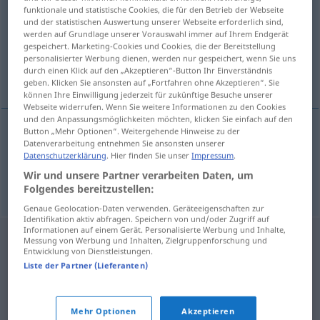
funktionale und statistische Cookies, die für den Betrieb der Webseite
und der statistischen Auswertung unserer Webseite erforderlich sind,
Übersicht aller Übersetzungen
werden auf Grundlage unserer Vorauswahl immer auf Ihrem Endgerät
(Für mehr Details die Übersetzung anklicken/antippen)
gespeichert. Marketing-Cookies und Cookies, die der Bereitstellung
personalisierter Werbung dienen, werden nur gespeichert, wenn Sie uns
durch einen Klick auf den „Akzeptieren“-Button Ihr Einverständnis
auf einmal, plötzlich, unerwartet
geben. Klicken Sie ansonsten auf „Fortfahren ohne Akzeptieren“. Sie
können Ihre Einwilligung jederzeit für zukünftige Besuche unserer
Webseite widerrufen. Wenn Sie weitere Informationen zu den Cookies
und den Anpassungsmöglichkeiten möchten, klicken Sie einfach auf den
Button „Mehr Optionen“. Weitergehende Hinweise zu der
Datenverarbeitung entnehmen Sie ansonsten unserer
auf
einmal
najednom
Datenschutzerklärung
. Hier finden Sie unser
Impressum
.
Wir und unsere Partner verarbeiten Daten, um
plötzlich
,
unerwartet
najednom
Folgendes bereitzustellen:
Genaue Geolocation-Daten verwenden. Geräteeigenschaften zur
Identifikation aktiv abfragen. Speichern von und/oder Zugriff auf
Informationen auf einem Gerät. Personalisierte Werbung und Inhalte,
Messung von Werbung und Inhalten, Zielgruppenforschung und
Entwicklung von Dienstleistungen.
Liste der Partner (Lieferanten)
Mehr Optionen
Akzeptieren