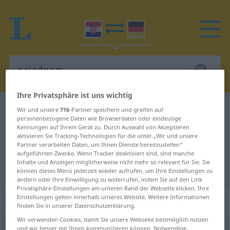
Ihre Privatsphäre ist uns wichtig
Kroatisch-Deutsch Wörterbuch
najednom
Wir und unsere
716
-Partner speichern und greifen auf
personenbezogene Daten wie Browserdaten oder eindeutige
Kroatisch-Deutsch Übersetzung für
Kennungen auf Ihrem Gerät zu. Durch Auswahl von Akzeptieren
aktivieren Sie Tracking-Technologien für die unter „Wir und unsere
"najednom"
Partner verarbeiten Daten, um Ihnen Dienste bereitzustellen“
aufgeführten Zwecke. Wenn Tracker deaktiviert sind, sind manche
Inhalte und Anzeigen möglicherweise nicht mehr so relevant für Sie. Sie
"najednom" Deutsch Übersetzung
können dieses Menü jederzeit wieder aufrufen, um Ihre Einstellungen zu
ändern oder Ihre Einwilligung zu widerrufen, indem Sie auf den Link
Privatsphäre-Einstellungen am unteren Rand der Webseite klicken. Ihre
Einstellungen gelten innerhalb unseres Website. Weitere Informationen
„najednom“
finden Sie in unserer Datenschutzerklärung.
Wir verwenden Cookies, damit Sie unsere Webseite bestmöglich nutzen
najednom
und wir besser mit Ihnen kommunizieren können. Notwendige,