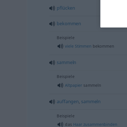
pflücken
bekommen
Beispiele
viele
Stimmen
bekommen
sammeln
Beispiele
Altpapier
sammeln
auffangen
,
sammeln
Beispiele
das
Haar
zusammenbinden