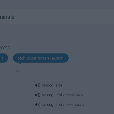
minale
tippen)
ln
sich zusammenkauern
raccogliersi
raccogliersi
concentrarsi
raccogliersi
rannicchiarsi