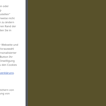
en oder
g-
ustellen“
rweise nicht
en zu ändern
eren Rand der
den Sie in
er Webseite und
 Vorauswahl
sonalisierter
Button Ihr
Einwilligung
zu den Cookies
.
zerklärung
.
eichern von
sung von