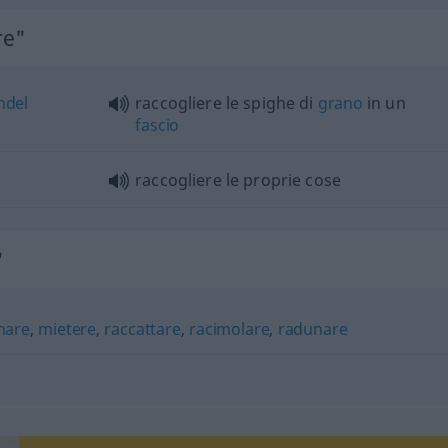
re"
ndel
raccogliere le spighe di
grano
in un
fascio
raccogliere le proprie cose
"
nare
,
mietere
,
raccattare
,
racimolare
,
radunare