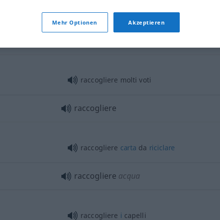
raccogliere
Mehr Optionen
Akzeptieren
raccogliere
ottenere
raccogliere molti voti
raccogliere
raccogliere
carta
da
riciclare
raccogliere
acqua
raccogliere
i
capelli