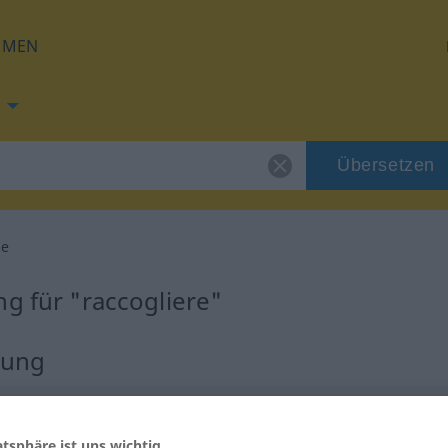
HMEN
Übersetzen
re
g für "raccogliere"
zung
ivo
atsphäre ist uns wichtig