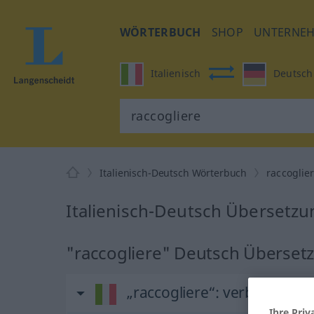
WÖRTERBUCH
SHOP
UNTERNE
Italienisch
Deutsch
Italienisch-Deutsch Wörterbuch
raccoglie
Italienisch-Deutsch Übersetzun
"raccogliere" Deutsch Überset
„raccogliere“
: verbo transit
Ihre Priv