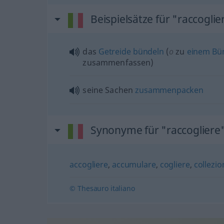
Beispielsätze für "raccoglie
das
Getreide
bündeln
(
o
zu
einem
Bü
zusammenfassen)
seine Sachen
zusammenpacken
Synonyme für "raccogliere
accogliere
,
accumulare
,
cogliere
,
collezio
© Thesauro italiano