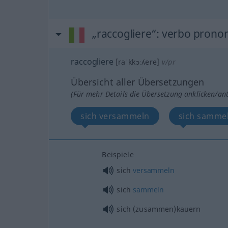
„raccogliere“
: verbo prono
raccogliere
[raˈkkɔːʎere]
v/pr
Übersicht aller Übersetzungen
(Für mehr Details die Übersetzung anklicken/an
sich versammeln
sich samme
Beispiele
sich
versammeln
sich
sammeln
sich (zusammen)kauern