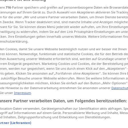
sere
716
-Partner speichern und greifen auf personenbezogene Daten wie Browserdat
Kennungen auf Ihrem Gerät zu. Durch Auswahl von Akzeptieren aktivieren Sie Trackin
n für die unter „Wir und unsere Partner verarbeiten Daten, um Ihnen Dienste bereitz
n Zwecke. Wenn Tracker deaktiviert sind, sind manche Inhalte und Anzeigen mögliche
tippen)
evant für Sie. Sie können dieses Menü jederzeit wieder aufrufen, um Ihre Einstellung
inwilligung zu widerrufen, indem Sie auf den Link Privatsphäre-Einstellungen am unt
cken. Ihre Einstellungen gelten innerhalb unseres Website. Weitere Informationen fin
bekommen
sammeln
enschutzerklärung.
en Cookies, damit Sie unsere Webseite bestmöglich nutzen und wir besser mit Ihnen
eispiele...
en können. Notwendige, funktionale und statistische Cookies, die für den Betrieb d
ischen Auswertung unserer Webseite erforderlich sind, werden auf Grundlage unserer
hrem Endgerät gespeichert. Marketing-Cookies und Cookies, die der Bereitstellung per
nen, werden nur gespeichert, wenn Sie uns durch einen Klick auf den „Akzeptieren“-
nis geben. Klicken Sie ansonsten auf „Fortfahren ohne Akzeptieren“. Sie können Ihre 
raccogliere
ür zukünftige Besuche unserer Webseite widerrufen. Wenn Sie weitere Informationen 
assungsmöglichkeiten möchten, klicken Sie einfach auf den Button „Mehr Optionen“
de Hinweise zu der Datenverarbeitung entnehmen Sie ansonsten unserer
Datenschut
 Sie unser
Impressum
.
unsere Partner verarbeiten Daten, um Folgendes bereitzustellen:
n
raccogliere la
sfida
ocation-Daten verwenden. Geräteeigenschaften zur Identifikation aktiv abfragen. Sp
griff auf Informationen auf einem Gerät. Personalisierte Werbung und Inhalte, Mes
raccogliere
 Inhalten, Zielgruppenforschung und Entwicklung von Dienstleistungen.
FIG
artner (Lieferanten)