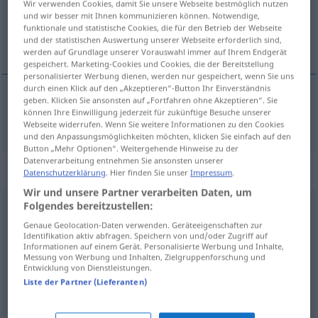
Wir verwenden Cookies, damit Sie unsere Webseite bestmöglich nutzen
und wir besser mit Ihnen kommunizieren können. Notwendige,
Übersicht aller Übersetzungen
funktionale und statistische Cookies, die für den Betrieb der Webseite
und der statistischen Auswertung unserer Webseite erforderlich sind,
(Für mehr Details die Übersetzung anklicken/antippen)
werden auf Grundlage unserer Vorauswahl immer auf Ihrem Endgerät
gespeichert. Marketing-Cookies und Cookies, die der Bereitstellung
personalisierter Werbung dienen, werden nur gespeichert, wenn Sie uns
durch einen Klick auf den „Akzeptieren“-Button Ihr Einverständnis
geben. Klicken Sie ansonsten auf „Fortfahren ohne Akzeptieren“. Sie
können Ihre Einwilligung jederzeit für zukünftige Besuche unserer
in
negli → siehe „
“
Webseite widerrufen. Wenn Sie weitere Informationen zu den Cookies
und den Anpassungsmöglichkeiten möchten, klicken Sie einfach auf den
Button „Mehr Optionen“. Weitergehende Hinweise zu der
Datenverarbeitung entnehmen Sie ansonsten unserer
Beispielsätze für "negli"
Datenschutzerklärung
. Hier finden Sie unser
Impressum
.
Wir und unsere Partner verarbeiten Daten, um
Folgendes bereitzustellen:
curiosare
negli affari
altrui
Genaue Geolocation-Daten verwenden. Geräteeigenschaften zur
in fremden Angelegenheiten
schnüffeln
Identifikation aktiv abfragen. Speichern von und/oder Zugriff auf
Informationen auf einem Gerät. Personalisierte Werbung und Inhalte,
Messung von Werbung und Inhalten, Zielgruppenforschung und
Entwicklung von Dienstleistungen.
toccato
negli affetti
Liste der Partner (Lieferanten)
in seinen Gefühlen
verletzt