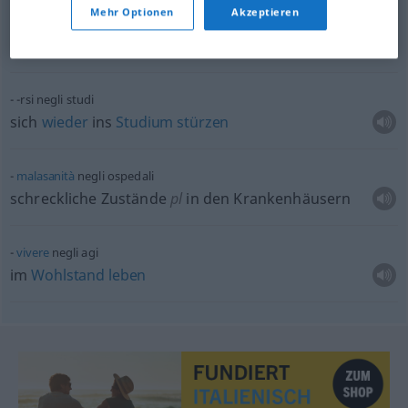
Mehr Optionen
Akzeptieren
negli ultimi tempi
in letzter
Zeit
-rsi negli studi
sich
wieder
ins
Studium
stürzen
malasanità
negli ospedali
schreckliche Zustände
pl
in den Krankenhäusern
vivere
negli agi
im
Wohlstand
leben