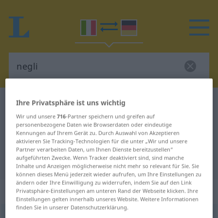
Ihre Privatsphäre ist uns wichtig
Italienisch-Deutsch Wörterbuch
negli
Italienisch-Deutsch Übersetzung
Wir und unsere
716
-Partner speichern und greifen auf
personenbezogene Daten wie Browserdaten oder eindeutige
für "negli"
Kennungen auf Ihrem Gerät zu. Durch Auswahl von Akzeptieren
aktivieren Sie Tracking-Technologien für die unter „Wir und unsere
Partner verarbeiten Daten, um Ihnen Dienste bereitzustellen“
aufgeführten Zwecke. Wenn Tracker deaktiviert sind, sind manche
"negli" Deutsch Übersetzung
Inhalte und Anzeigen möglicherweise nicht mehr so relevant für Sie. Sie
können dieses Menü jederzeit wieder aufrufen, um Ihre Einstellungen zu
ändern oder Ihre Einwilligung zu widerrufen, indem Sie auf den Link
„negli“
: preposizione
Privatsphäre-Einstellungen am unteren Rand der Webseite klicken. Ihre
Einstellungen gelten innerhalb unseres Website. Weitere Informationen
finden Sie in unserer Datenschutzerklärung.
negli
[ˈneːʎi]
präp
+art