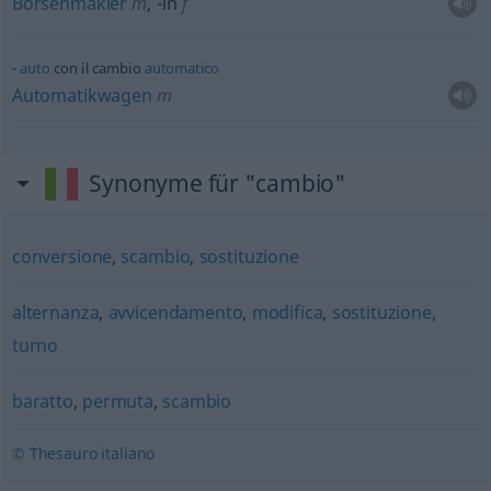
Börsenmakler
m
,
-in
f
auto
con il cambio
automatico
Automatikwagen
m
Synonyme für "cambio"
conversione
,
scambio
,
sostituzione
alternanza
,
avvicendamento
,
modifica
,
sostituzione
,
turno
baratto
,
permuta
,
scambio
© Thesauro italiano