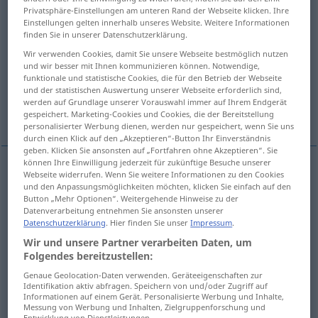
Privatsphäre-Einstellungen am unteren Rand der Webseite klicken. Ihre
Einstellungen gelten innerhalb unseres Website. Weitere Informationen
Übersicht aller Übersetzungen
finden Sie in unserer Datenschutzerklärung.
(Für mehr Details die Übersetzung anklicken/antippen)
Wir verwenden Cookies, damit Sie unsere Webseite bestmöglich nutzen
und wir besser mit Ihnen kommunizieren können. Notwendige,
Wechsel, Tausch
Wechselkurs
funktionale und statistische Cookies, die für den Betrieb der Webseite
und der statistischen Auswertung unserer Webseite erforderlich sind,
werden auf Grundlage unserer Vorauswahl immer auf Ihrem Endgerät
Weitere Beispiele...
gespeichert. Marketing-Cookies und Cookies, die der Bereitstellung
personalisierter Werbung dienen, werden nur gespeichert, wenn Sie uns
durch einen Klick auf den „Akzeptieren“-Button Ihr Einverständnis
geben. Klicken Sie ansonsten auf „Fortfahren ohne Akzeptieren“. Sie
können Ihre Einwilligung jederzeit für zukünftige Besuche unserer
Webseite widerrufen. Wenn Sie weitere Informationen zu den Cookies
Wechsel
m
cambio
und den Anpassungsmöglichkeiten möchten, klicken Sie einfach auf den
Button „Mehr Optionen“. Weitergehende Hinweise zu der
Datenverarbeitung entnehmen Sie ansonsten unserer
Tausch
m
cambio
Datenschutzerklärung
. Hier finden Sie unser
Impressum
.
Wir und unsere Partner verarbeiten Daten, um
Folgendes bereitzustellen:
Wechselkurs
m
cambio
WIRTSCH
Genaue Geolocation-Daten verwenden. Geräteeigenschaften zur
Identifikation aktiv abfragen. Speichern von und/oder Zugriff auf
Informationen auf einem Gerät. Personalisierte Werbung und Inhalte,
Messung von Werbung und Inhalten, Zielgruppenforschung und
Beispiele
Entwicklung von Dienstleistungen.