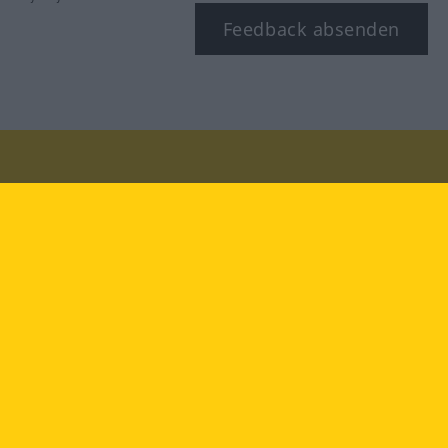
Feedback absenden
Besuchen Sie uns auf:
facebook
YouTube
Instagram
Langenscheidt
NUTZUNGSBEDINGUNGEN