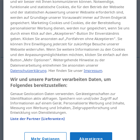
und wir besser mit Ihnen kommunizieren können. Notwendige,
funktionale und statistische Cookies, die für den Betrieb der Webseite
Wechselkurs
m
und der statistischen Auswertung unserer Webseite erforderlich sind,
werden auf Grundlage unserer Vorauswahl immer auf Ihrem Endgerät
Übersicht aller Übersetzungen
gespeichert. Marketing-Cookies und Cookies, die der Bereitstellung
personalisierter Werbung dienen, werden nur gespeichert, wenn Sie uns
(Für mehr Details die Übersetzung anklicken/antippen)
durch einen Klick auf den „Akzeptieren“-Button Ihr Einverständnis
geben. Klicken Sie ansonsten auf „Fortfahren ohne Akzeptieren“. Sie
cambio
können Ihre Einwilligung jederzeit für zukünftige Besuche unserer
Webseite widerrufen. Wenn Sie weitere Informationen zu den Cookies
und den Anpassungsmöglichkeiten möchten, klicken Sie einfach auf den
Button „Mehr Optionen“. Weitergehende Hinweise zu der
Datenverarbeitung entnehmen Sie ansonsten unserer
Datenschutzerklärung
. Hier finden Sie unser
Impressum
.
cambio
m
Wechselkurs
Wir und unsere Partner verarbeiten Daten, um
Folgendes bereitzustellen:
Genaue Geolocation-Daten verwenden. Geräteeigenschaften zur
Synonyme für "Wechselkurs"
Identifikation aktiv abfragen. Speichern von und/oder Zugriff auf
Informationen auf einem Gerät. Personalisierte Werbung und Inhalte,
Messung von Werbung und Inhalten, Zielgruppenforschung und
Entwicklung von Dienstleistungen.
Kurs
,
Devisenkurs
Liste der Partner (Lieferanten)
© OpenThesaurus.de
Mehr Optionen
Akzeptieren