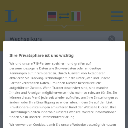
Ihre Privatsphäre ist uns wichtig
Deutsch-Italienisch Wörterbuch
Wechselkurs
Wir und unsere
716
-Partner speichern und greifen auf
Deutsch-Italienisch Übersetzung
personenbezogene Daten wie Browserdaten oder eindeutige
Kennungen auf Ihrem Gerät zu. Durch Auswahl von Akzeptieren
für "Wechselkurs"
aktivieren Sie Tracking-Technologien für die unter „Wir und unsere
Partner verarbeiten Daten, um Ihnen Dienste bereitzustellen“
aufgeführten Zwecke. Wenn Tracker deaktiviert sind, sind manche
Inhalte und Anzeigen möglicherweise nicht mehr so relevant für Sie. Sie
"Wechselkurs" Italienisch
können dieses Menü jederzeit wieder aufrufen, um Ihre Einstellungen zu
ändern oder Ihre Einwilligung zu widerrufen, indem Sie auf den Link
Übersetzung
Privatsphäre-Einstellungen am unteren Rand der Webseite klicken. Ihre
Einstellungen gelten innerhalb unseres Website. Weitere Informationen
finden Sie in unserer Datenschutzerklärung.
„Wechselkurs“
: Maskulinum
Wir verwenden Cookies, damit Sie unsere Webseite bestmöglich nutzen