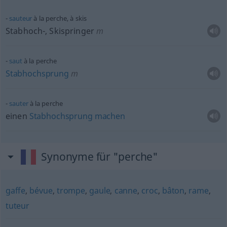
sauteur
à la perche, à skis
Stabhoch-, Skispringer
m
saut
à la perche
Stabhochsprung
m
sauter
à la perche
einen
Stabhochsprung
machen
Synonyme für "perche"
gaffe
,
bévue
,
trompe
,
gaule
,
canne
,
croc
,
bâton
,
rame
,
tuteur