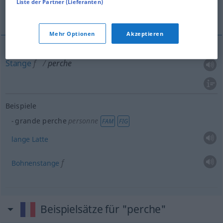
Liste der Partner (Lieferanten)
Stange
Weitere Beispiele...
Mehr Optionen
Akzeptieren
Stange
f
perche
Beispiele
grande perche
personne
FAM
FIG
lange
Latte
f
Bohnenstange
Beispielsätze für "perche"