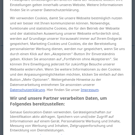
Einstellungen gelten innerhalb unseres Website. Weitere Informationen
finden Sie in unserer Datenschutzerklärung.
Übersicht aller Übersetzungen
Wir verwenden Cookies, damit Sie unsere Webseite bestmöglich nutzen
(Für mehr Details die Übersetzung anklicken/antippen)
und wir besser mit Ihnen kommunizieren können. Notwendige,
funktionale und statistische Cookies, die für den Betrieb der Webseite
Barsch
und der statistischen Auswertung unserer Webseite erforderlich sind,
werden auf Grundlage unserer Vorauswahl immer auf Ihrem Endgerät
gespeichert. Marketing-Cookies und Cookies, die der Bereitstellung
personalisierter Werbung dienen, werden nur gespeichert, wenn Sie uns
durch einen Klick auf den „Akzeptieren“-Button Ihr Einverständnis
geben. Klicken Sie ansonsten auf „Fortfahren ohne Akzeptieren“. Sie
Barsch
m
perche
ZOOL
können Ihre Einwilligung jederzeit für zukünftige Besuche unserer
Webseite widerrufen. Wenn Sie weitere Informationen zu den Cookies
und den Anpassungsmöglichkeiten möchten, klicken Sie einfach auf den
Button „Mehr Optionen“. Weitergehende Hinweise zu der
Datenverarbeitung entnehmen Sie ansonsten unserer
Datenschutzerklärung
. Hier finden Sie unser
Impressum
.
„perche“
: féminin
Wir und unsere Partner verarbeiten Daten, um
Folgendes bereitzustellen:
perche
f
Genaue Geolocation-Daten verwenden. Geräteeigenschaften zur
Identifikation aktiv abfragen. Speichern von und/oder Zugriff auf
Übersicht aller Übersetzungen
Informationen auf einem Gerät. Personalisierte Werbung und Inhalte,
Messung von Werbung und Inhalten, Zielgruppenforschung und
(Für mehr Details die Übersetzung anklicken/antippen)
Entwicklung von Dienstleistungen.