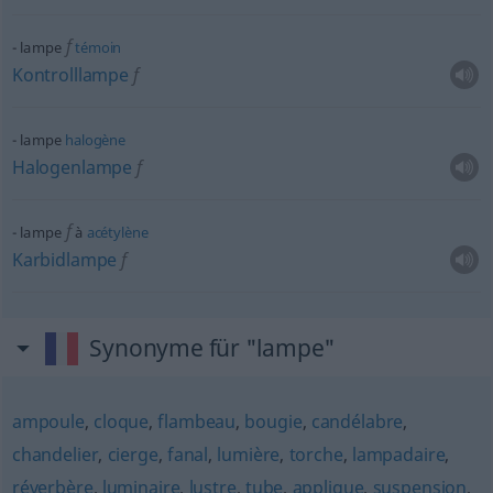
f
lampe
témoin
Kontrolllampe
f
lampe
halogène
Halogenlampe
f
f
lampe
à
acétylène
Karbidlampe
f
Synonyme für "lampe"
ampoule
,
cloque
,
flambeau
,
bougie
,
candélabre
,
chandelier
,
cierge
,
fanal
,
lumière
,
torche
,
lampadaire
,
réverbère
,
luminaire
,
lustre
,
tube
,
applique
,
suspension
,