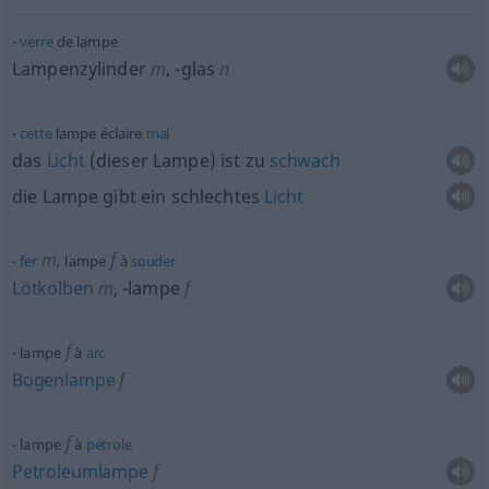
verre
de lampe
Lampenzylinder
m
,
-glas
n
cette
lampe éclaire
mal
das
Licht
(dieser Lampe) ist zu
schwach
die Lampe gibt ein schlechtes
Licht
m
,
f
fer
lampe
à
souder
Lötkolben
m
,
-lampe
f
f
lampe
à
arc
Bogenlampe
f
f
lampe
à
pétrole
Petroleumlampe
f