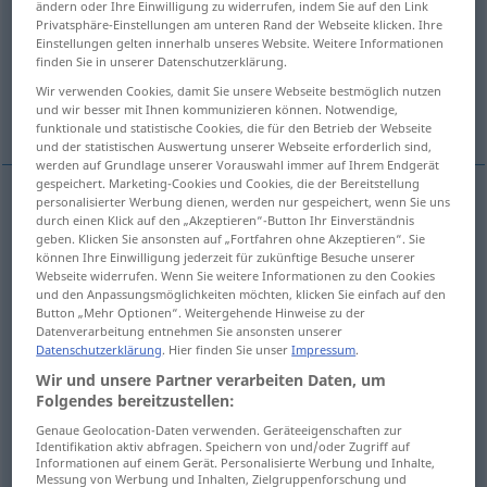
ändern oder Ihre Einwilligung zu widerrufen, indem Sie auf den Link
Privatsphäre-Einstellungen am unteren Rand der Webseite klicken. Ihre
Übersicht aller Übersetzungen
Einstellungen gelten innerhalb unseres Website. Weitere Informationen
finden Sie in unserer Datenschutzerklärung.
(Für mehr Details die Übersetzung anklicken/antippen)
Wir verwenden Cookies, damit Sie unsere Webseite bestmöglich nutzen
und wir besser mit Ihnen kommunizieren können. Notwendige,
Lampe, Leuchte, Glühlampe
Röhre
funktionale und statistische Cookies, die für den Betrieb der Webseite
und der statistischen Auswertung unserer Webseite erforderlich sind,
werden auf Grundlage unserer Vorauswahl immer auf Ihrem Endgerät
gespeichert. Marketing-Cookies und Cookies, die der Bereitstellung
personalisierter Werbung dienen, werden nur gespeichert, wenn Sie uns
durch einen Klick auf den „Akzeptieren“-Button Ihr Einverständnis
Lampe
f
lampe
geben. Klicken Sie ansonsten auf „Fortfahren ohne Akzeptieren“. Sie
können Ihre Einwilligung jederzeit für zukünftige Besuche unserer
Leuchte
f
lampe
Webseite widerrufen. Wenn Sie weitere Informationen zu den Cookies
und den Anpassungsmöglichkeiten möchten, klicken Sie einfach auf den
Button „Mehr Optionen“. Weitergehende Hinweise zu der
Glühlampe
f
,
-birne
f
lampe
ampoule
Datenverarbeitung entnehmen Sie ansonsten unserer
Datenschutzerklärung
. Hier finden Sie unser
Impressum
.
Wir und unsere Partner verarbeiten Daten, um
Folgendes bereitzustellen:
Beispiele
Genaue Geolocation-Daten verwenden. Geräteeigenschaften zur
Identifikation aktiv abfragen. Speichern von und/oder Zugriff auf
lampe à
souder
TECH
Informationen auf einem Gerät. Personalisierte Werbung und Inhalte,
Messung von Werbung und Inhalten, Zielgruppenforschung und