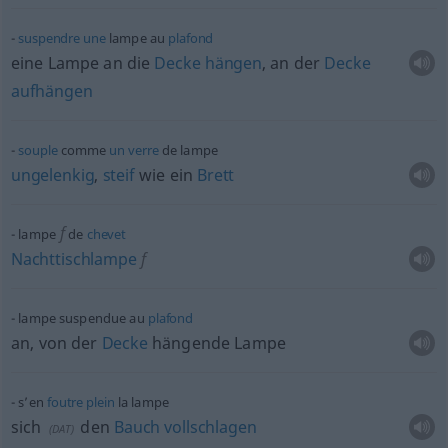
suspendre
une
lampe au
plafond
eine Lampe an die
Decke
hängen
, an der
Decke
aufhängen
souple
comme
un
verre
de lampe
ungelenkig
,
steif
wie ein
Brett
f
lampe
de
chevet
Nachttischlampe
f
lampe suspendue au
plafond
an, von der
Decke
hängende Lampe
s’en
foutre
plein
la lampe
sich
den
Bauch
vollschlagen
(
DAT
)