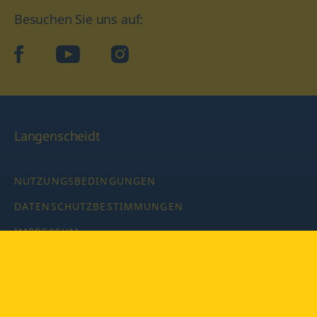
Besuchen Sie uns auf:
facebook
YouTube
Instagram
Langenscheidt
NUTZUNGSBEDINGUNGEN
DATENSCHUTZBESTIMMUNGEN
IMPRESSUM
PRIVATSPHÄRE-EINSTELLUNGEN
LATEINWÖRTERBUCH MIT CODE