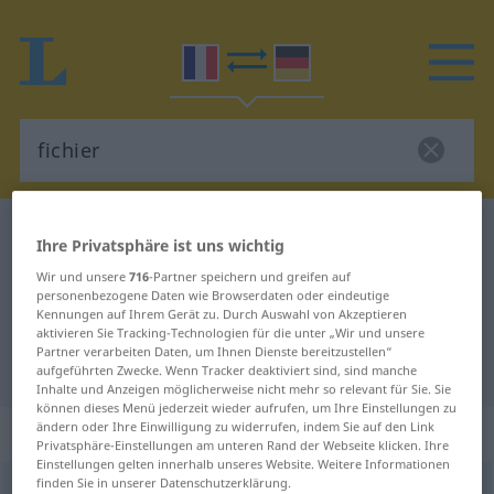
Französisch-Deutsch Wörterbuch
fichier
Ihre Privatsphäre ist uns wichtig
Französisch-Deutsch Übersetzung
Wir und unsere
716
-Partner speichern und greifen auf
personenbezogene Daten wie Browserdaten oder eindeutige
für "fichier"
Kennungen auf Ihrem Gerät zu. Durch Auswahl von Akzeptieren
aktivieren Sie Tracking-Technologien für die unter „Wir und unsere
Partner verarbeiten Daten, um Ihnen Dienste bereitzustellen“
"fichier" Deutsch Übersetzung
aufgeführten Zwecke. Wenn Tracker deaktiviert sind, sind manche
Inhalte und Anzeigen möglicherweise nicht mehr so relevant für Sie. Sie
können dieses Menü jederzeit wieder aufrufen, um Ihre Einstellungen zu
„fichier“
: masculin
ändern oder Ihre Einwilligung zu widerrufen, indem Sie auf den Link
Privatsphäre-Einstellungen am unteren Rand der Webseite klicken. Ihre
Einstellungen gelten innerhalb unseres Website. Weitere Informationen
finden Sie in unserer Datenschutzerklärung.
fichier
[fiʃje]
m