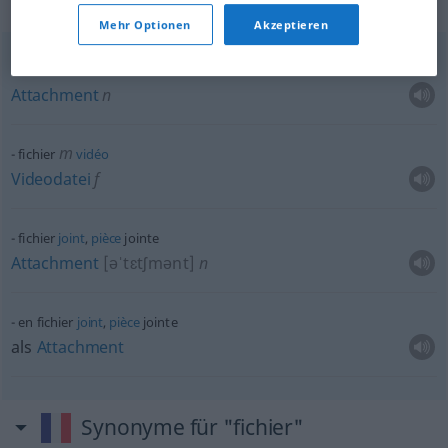
Beispielsätze für "fichier"
Mehr Optionen
Akzeptieren
fichier
attaché
Attachment
n
m
fichier
vidéo
Videodatei
f
fichier
joint
,
pièce
jointe
Attachment
[əˈtɛtʃmənt]
n
en fichier
joint
,
pièce
jointe
als
Attachment
Synonyme für "fichier"