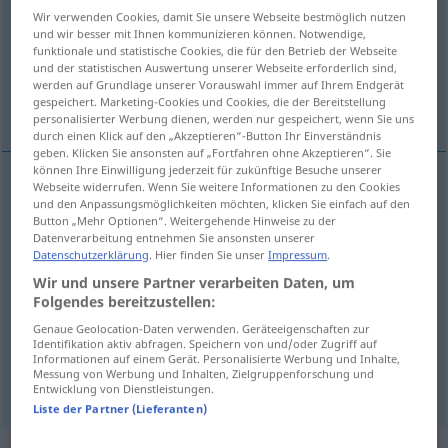
Wir verwenden Cookies, damit Sie unsere Webseite bestmöglich nutzen
Übersicht aller Übersetzungen
und wir besser mit Ihnen kommunizieren können. Notwendige,
funktionale und statistische Cookies, die für den Betrieb der Webseite
(Für mehr Details die Übersetzung anklicken/antippen)
und der statistischen Auswertung unserer Webseite erforderlich sind,
werden auf Grundlage unserer Vorauswahl immer auf Ihrem Endgerät
Kartei
Karteikasten
Datei
gespeichert. Marketing-Cookies und Cookies, die der Bereitstellung
personalisierter Werbung dienen, werden nur gespeichert, wenn Sie uns
durch einen Klick auf den „Akzeptieren“-Button Ihr Einverständnis
geben. Klicken Sie ansonsten auf „Fortfahren ohne Akzeptieren“. Sie
können Ihre Einwilligung jederzeit für zukünftige Besuche unserer
Webseite widerrufen. Wenn Sie weitere Informationen zu den Cookies
und den Anpassungsmöglichkeiten möchten, klicken Sie einfach auf den
Kartei
f
fichier
(≈ fiches)
Button „Mehr Optionen“. Weitergehende Hinweise zu der
Datenverarbeitung entnehmen Sie ansonsten unserer
Datenschutzerklärung
. Hier finden Sie unser
Impressum
.
Wir und unsere Partner verarbeiten Daten, um
Folgendes bereitzustellen:
Karteikasten
m
fichier
boîte
Genaue Geolocation-Daten verwenden. Geräteeigenschaften zur
Identifikation aktiv abfragen. Speichern von und/oder Zugriff auf
Informationen auf einem Gerät. Personalisierte Werbung und Inhalte,
Messung von Werbung und Inhalten, Zielgruppenforschung und
Datei
f
fichier
INFORM
Entwicklung von Dienstleistungen.
Liste der Partner (Lieferanten)