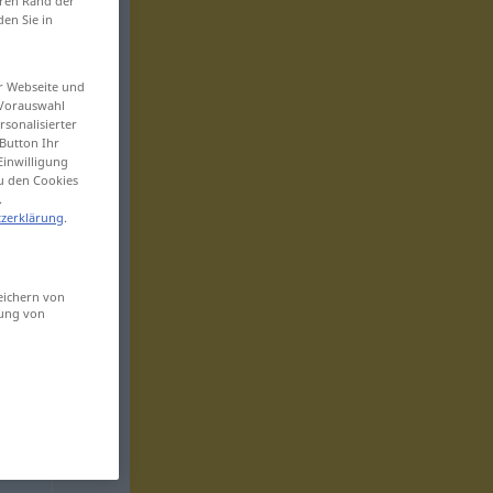
eren Rand der
den Sie in
er Webseite und
 Vorauswahl
sonalisierter
Button Ihr
Einwilligung
zu den Cookies
.
zerklärung
.
eichern von
sung von