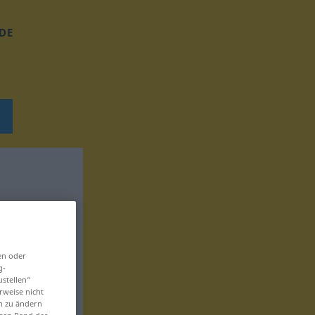
DE
en oder
g-
ustellen“
rweise nicht
en zu ändern