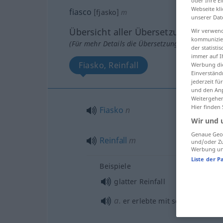
oder Ihre E
Webseite kli
fiasco
[fjasko]
m
unserer Dat
Übersicht aller Übersetzungen
Wir verwend
kommunizier
(Für mehr Details die Übersetzung anklicken/an
der statist
immer auf I
Fiasko, Reinfall
Werbung die
Einverständ
jederzeit f
und den Anp
Weitergehen
Hier finden
Fiasko
n
Wir und 
Genaue Geol
Reinfall
m
und/oder Zu
Werbung und
Liste der P
Beispiele
glatter Reinfall
a.
er erlebte mit seinem
Stück
e