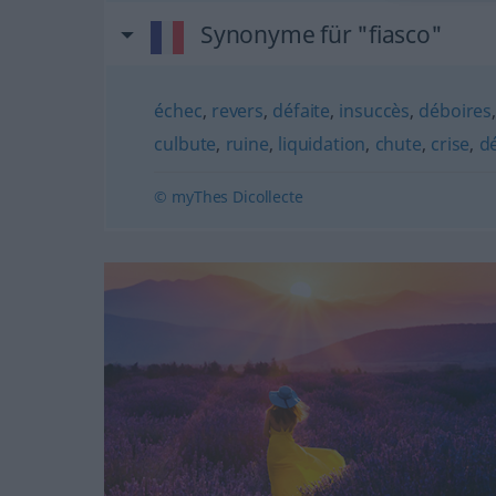
Synonyme für "fiasco"
échec
,
revers
,
défaite
,
insuccès
,
déboires
culbute
,
ruine
,
liquidation
,
chute
,
crise
,
dé
© myThes Dicollecte