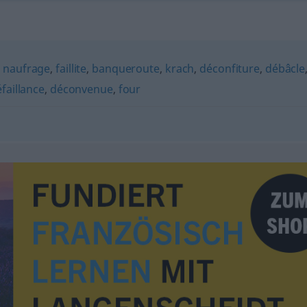
,
naufrage
,
faillite
,
banqueroute
,
krach
,
déconfiture
,
débâcle
faillance
,
déconvenue
,
four