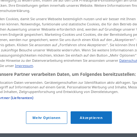
inwilligung zu widerrufen, indem Sie auf den Link Privatsphäre-Einstellungen am unt
cken. Ihre Einstellungen gelten innerhalb unseres Website. Weitere Informationen fin
enschutzerklärung.
en Cookies, damit Sie unsere Webseite bestmöglich nutzen und wir besser mit Ihnen
en können. Notwendige, funktionale und statistische Cookies, die für den Betrieb d
tippen)
ischen Auswertung unserer Webseite erforderlich sind, werden auf Grundlage unserer
hrem Endgerät gespeichert. Marketing-Cookies und Cookies, die der Bereitstellung per
nen, werden nur gespeichert, wenn Sie uns durch einen Klick auf den „Akzeptieren“-
nis geben. Klicken Sie ansonsten auf „Fortfahren ohne Akzeptieren“. Sie können Ihre 
ür zukünftige Besuche unserer Webseite widerrufen. Wenn Sie weitere Informationen 
assungsmöglichkeiten möchten, klicken Sie einfach auf den Button „Mehr Optionen“
de Hinweise zu der Datenverarbeitung entnehmen Sie ansonsten unserer
Datenschut
 Sie unser
Impressum
.
fiasco
unsere Partner verarbeiten Daten, um Folgendes bereitzustellen:
ocation-Daten verwenden. Geräteeigenschaften zur Identifikation aktiv abfragen. Sp
fiasco
FAM
griff auf Informationen auf einem Gerät. Personalisierte Werbung und Inhalte, Mes
 Inhalten, Zielgruppenforschung und Entwicklung von Dienstleistungen.
artner (Lieferanten)
fiasco
complet
FAM
Mehr Optionen
Akzeptieren
in Fiasko
sa
pièce
a
été
un
fiasco