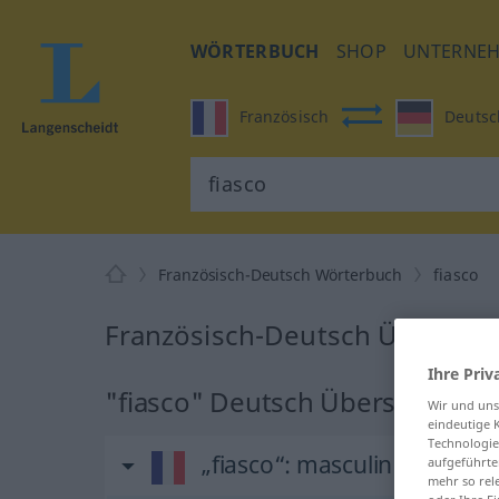
WÖRTERBUCH
SHOP
UNTERNE
Französisch
Deutsc
Französisch-Deutsch Wörterbuch
fiasco
Französisch-Deutsch Übersetzu
Ihre Priv
"fiasco" Deutsch Übersetzung
Wir und un
eindeutige 
Technologie
„fiasco“
: masculin
aufgeführte
mehr so rel