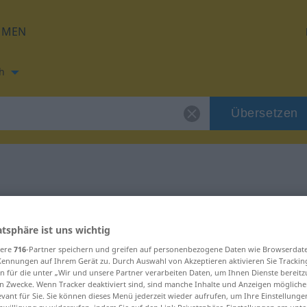
HMEN
h
Übersetzen
ng für "fiasco"
atsphäre ist uns wichtig
sere
716
-Partner speichern und greifen auf personenbezogene Daten wie Browserdat
Kennungen auf Ihrem Gerät zu. Durch Auswahl von Akzeptieren aktivieren Sie Trackin
n für die unter „Wir und unsere Partner verarbeiten Daten, um Ihnen Dienste bereitz
n Zwecke. Wenn Tracker deaktiviert sind, sind manche Inhalte und Anzeigen mögliche
evant für Sie. Sie können dieses Menü jederzeit wieder aufrufen, um Ihre Einstellung