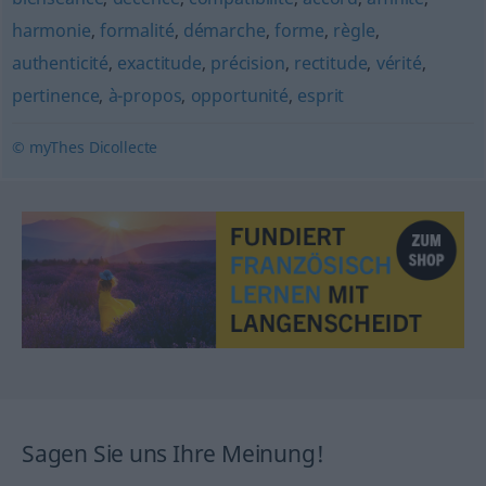
harmonie
,
formalité
,
démarche
,
forme
,
règle
,
authenticité
,
exactitude
,
précision
,
rectitude
,
vérité
,
pertinence
,
à-propos
,
opportunité
,
esprit
© myThes Dicollecte
Sagen Sie uns Ihre Meinung!