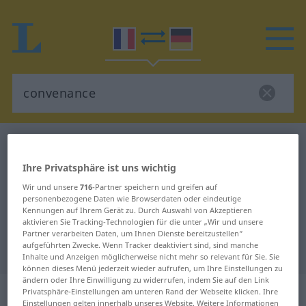
Französisch-Deutsch Wörterbuch
convenance
Französisch-Deutsch Übersetzung
Ihre Privatsphäre ist uns wichtig
für "convenance"
Wir und unsere
716
-Partner speichern und greifen auf
personenbezogene Daten wie Browserdaten oder eindeutige
Kennungen auf Ihrem Gerät zu. Durch Auswahl von Akzeptieren
aktivieren Sie Tracking-Technologien für die unter „Wir und unsere
"convenance" Deutsch
Partner verarbeiten Daten, um Ihnen Dienste bereitzustellen“
aufgeführten Zwecke. Wenn Tracker deaktiviert sind, sind manche
Übersetzung
Inhalte und Anzeigen möglicherweise nicht mehr so relevant für Sie. Sie
können dieses Menü jederzeit wieder aufrufen, um Ihre Einstellungen zu
ändern oder Ihre Einwilligung zu widerrufen, indem Sie auf den Link
„convenance“
: féminin
Privatsphäre-Einstellungen am unteren Rand der Webseite klicken. Ihre
Einstellungen gelten innerhalb unseres Website. Weitere Informationen