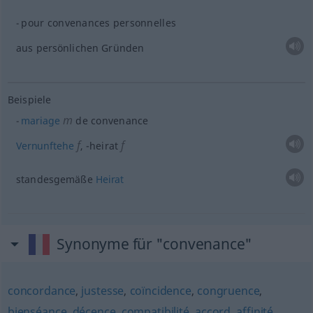
pour convenances personnelles
aus persönlichen Gründen
Beispiele
m
mariage
de convenance
f
f
Vernunftehe
,
-heirat
standesgemäße
Heirat
Synonyme für "convenance"
concordance
,
justesse
,
coïncidence
,
congruence
,
bienséance
,
décence
,
compatibilité
,
accord
,
affinité
,