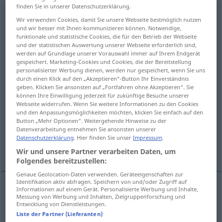
finden Sie in unserer Datenschutzerklärung.
convenance
[kõvnɑ̃s]
f
Wir verwenden Cookies, damit Sie unsere Webseite bestmöglich nutzen
und wir besser mit Ihnen kommunizieren können. Notwendige,
Übersicht aller Übersetzungen
funktionale und statistische Cookies, die für den Betrieb der Webseite
und der statistischen Auswertung unserer Webseite erforderlich sind,
(Für mehr Details die Übersetzung anklicken/antippen)
werden auf Grundlage unserer Vorauswahl immer auf Ihrem Endgerät
gespeichert. Marketing-Cookies und Cookies, die der Bereitstellung
Anstandsregeln...
etwas...
personalisierter Werbung dienen, werden nur gespeichert, wenn Sie uns
durch einen Klick auf den „Akzeptieren“-Button Ihr Einverständnis
geben. Klicken Sie ansonsten auf „Fortfahren ohne Akzeptieren“. Sie
Vernunftehe...
unschicklich...
können Ihre Einwilligung jederzeit für zukünftige Besuche unserer
Webseite widerrufen. Wenn Sie weitere Informationen zu den Cookies
und den Anpassungsmöglichkeiten möchten, klicken Sie einfach auf den
die Anstandsregeln...
Button „Mehr Optionen“. Weitergehende Hinweise zu der
Datenverarbeitung entnehmen Sie ansonsten unserer
Datenschutzerklärung
. Hier finden Sie unser
Impressum
.
aus persönlichen Gründen...
Wir und unsere Partner verarbeiten Daten, um
Folgendes bereitzustellen:
Genaue Geolocation-Daten verwenden. Geräteeigenschaften zur
Identifikation aktiv abfragen. Speichern von und/oder Zugriff auf
Informationen auf einem Gerät. Personalisierte Werbung und Inhalte,
Beispiele
Messung von Werbung und Inhalten, Zielgruppenforschung und
Entwicklung von Dienstleistungen.
pl
convenances
Liste der Partner (Lieferanten)