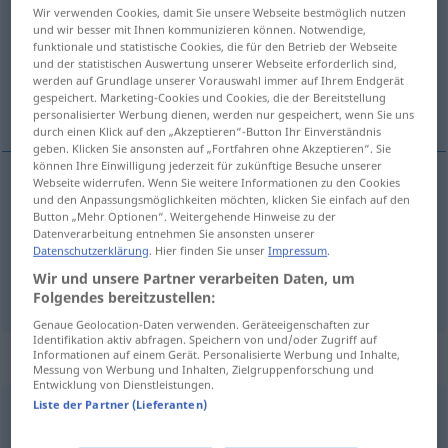
Wir verwenden Cookies, damit Sie unsere Webseite bestmöglich nutzen
und wir besser mit Ihnen kommunizieren können. Notwendige,
Übersicht aller Übersetzungen
funktionale und statistische Cookies, die für den Betrieb der Webseite
(Für mehr Details die Übersetzung anklicken/antippen)
und der statistischen Auswertung unserer Webseite erforderlich sind,
werden auf Grundlage unserer Vorauswahl immer auf Ihrem Endgerät
gespeichert. Marketing-Cookies und Cookies, die der Bereitstellung
Komplott, Verschwörung
personalisierter Werbung dienen, werden nur gespeichert, wenn Sie uns
durch einen Klick auf den „Akzeptieren“-Button Ihr Einverständnis
geben. Klicken Sie ansonsten auf „Fortfahren ohne Akzeptieren“. Sie
können Ihre Einwilligung jederzeit für zukünftige Besuche unserer
Webseite widerrufen. Wenn Sie weitere Informationen zu den Cookies
und den Anpassungsmöglichkeiten möchten, klicken Sie einfach auf den
Komplott
n
complot
Button „Mehr Optionen“. Weitergehende Hinweise zu der
Datenverarbeitung entnehmen Sie ansonsten unserer
Datenschutzerklärung
. Hier finden Sie unser
Impressum
.
Verschwörung
f
complot
Wir und unsere Partner verarbeiten Daten, um
Folgendes bereitzustellen:
Genaue Geolocation-Daten verwenden. Geräteeigenschaften zur
Identifikation aktiv abfragen. Speichern von und/oder Zugriff auf
Beispielsätze für "complot"
Informationen auf einem Gerät. Personalisierte Werbung und Inhalte,
Messung von Werbung und Inhalten, Zielgruppenforschung und
Entwicklung von Dienstleistungen.
Liste der Partner (Lieferanten)
entrer
dans
un
complot