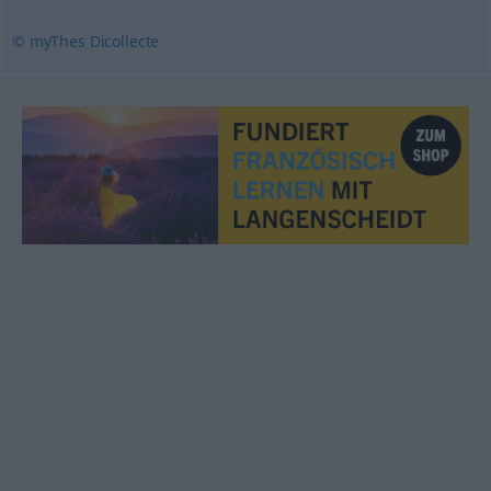
© myThes Dicollecte