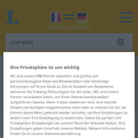
Französisch-Deutsch Wörterbuch
complot
Ihre Privatsphäre ist uns wichtig
Französisch-Deutsch Übersetzung
Wir und unsere
716
-Partner speichern und greifen auf
personenbezogene Daten wie Browserdaten oder eindeutige
für "complot"
Kennungen auf Ihrem Gerät zu. Durch Auswahl von Akzeptieren
aktivieren Sie Tracking-Technologien für die unter „Wir und unsere
Partner verarbeiten Daten, um Ihnen Dienste bereitzustellen“
"complot" Deutsch Übersetzung
aufgeführten Zwecke. Wenn Tracker deaktiviert sind, sind manche
Inhalte und Anzeigen möglicherweise nicht mehr so relevant für Sie. Sie
können dieses Menü jederzeit wieder aufrufen, um Ihre Einstellungen zu
ändern oder Ihre Einwilligung zu widerrufen, indem Sie auf den Link
„complot“
: masculin
Privatsphäre-Einstellungen am unteren Rand der Webseite klicken. Ihre
Einstellungen gelten innerhalb unseres Website. Weitere Informationen
finden Sie in unserer Datenschutzerklärung.
complot
[kõplo]
m