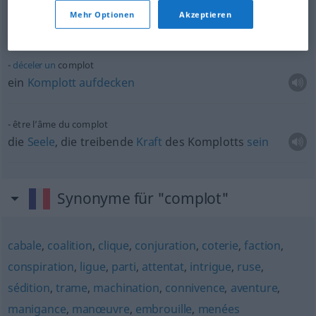
sich an einer
Verschwörung
beteiligen
Mehr Optionen
Akzeptieren
an einer
Verschwörung
teilnehmen
déceler
un
complot
ein
Komplott
aufdecken
être l’âme du complot
die
Seele
, die treibende
Kraft
des Komplotts
sein
Synonyme für "complot"
cabale
,
coalition
,
clique
,
conjuration
,
coterie
,
faction
,
conspiration
,
ligue
,
parti
,
attentat
,
intrigue
,
ruse
,
sédition
,
trame
,
machination
,
connivence
,
aventure
,
manigance
,
manœuvre
,
embrouille
,
menées