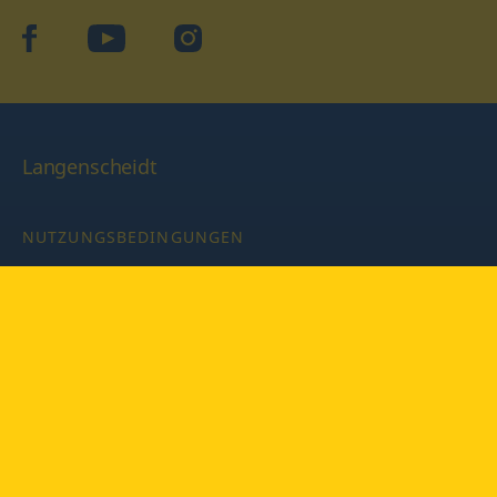
facebook
YouTube
Instagram
Langenscheidt
NUTZUNGSBEDINGUNGEN
DATENSCHUTZBESTIMMUNGEN
IMPRESSUM
PRIVATSPHÄRE-EINSTELLUNGEN
LATEINWÖRTERBUCH MIT CODE
Copyright © 2026 PONS Langenscheidt GmbH, Alle Rechte
vorbehalten.