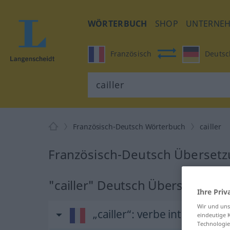
WÖRTERBUCH
SHOP
UNTERNE
Französisch
Deutsc
Französisch-Deutsch Wörterbuch
cailler
Französisch-Deutsch Übersetzu
"cailler" Deutsch Übersetzung
Ihre Priv
Wir und un
„cailler“
: verbe intransitif
eindeutige 
Technologie