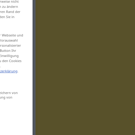
rweise nicht
en zu ändern
eren Rand der
den Sie in
er Webseite und
 Vorauswahl
sonalisierter
Button Ihr
Einwilligung
zu den Cookies
.
zerklärung
.
eichern von
sung von