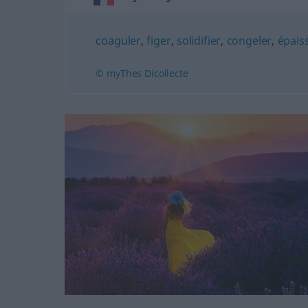
coaguler
,
figer
,
solidifier
,
congeler
,
épaiss
© myThes Dicollecte