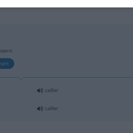
tippen)
ssen
cailler
cailler