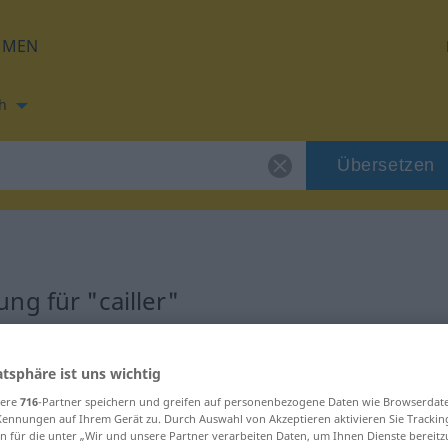
HMEN
h
Übersetzen
ng für "cailler"
atsphäre ist uns wichtig
sere
716
-Partner speichern und greifen auf personenbezogene Daten wie Browserdat
Kennungen auf Ihrem Gerät zu. Durch Auswahl von Akzeptieren aktivieren Sie Trackin
n für die unter „Wir und unsere Partner verarbeiten Daten, um Ihnen Dienste bereitz