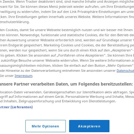
n Zwecke. Wenn Tracker deaktiviert sind, sind manche Inhalte und Anzeigen mögliche
evant für Sie. Sie können dieses Menü jederzeit wieder aufrufen, um Ihre Einstellung
inwilligung zu widerrufen, indem Sie auf den Link Privatsphäre-Einstellungen am unt
cken. Ihre Einstellungen gelten innerhalb unseres Website. Weitere Informationen fin
enschutzerklärung.
tippen)
en Cookies, damit Sie unsere Webseite bestmöglich nutzen und wir besser mit Ihnen
en können. Notwendige, funktionale und statistische Cookies, die für den Betrieb d
ischen Auswertung unserer Webseite erforderlich sind, werden auf Grundlage unserer
hrem Endgerät gespeichert. Marketing-Cookies und Cookies, die der Bereitstellung per
nen, werden nur gespeichert, wenn Sie uns durch einen Klick auf den „Akzeptieren“-
nis geben. Klicken Sie ansonsten auf „Fortfahren ohne Akzeptieren“. Sie können Ihre 
ür zukünftige Besuche unserer Webseite widerrufen. Wenn Sie weitere Informationen 
cailler
assungsmöglichkeiten möchten, klicken Sie einfach auf den Button „Mehr Optionen“
de Hinweise zu der Datenverarbeitung entnehmen Sie ansonsten unserer
Datenschut
 Sie unser
Impressum
.
unsere Partner verarbeiten Daten, um Folgendes bereitzustellen:
faire
cailler
ocation-Daten verwenden. Geräteeigenschaften zur Identifikation aktiv abfragen. Sp
griff auf Informationen auf einem Gerät. Personalisierte Werbung und Inhalte, Mes
 Inhalten, Zielgruppenforschung und Entwicklung von Dienstleistungen.
artner (Lieferanten)
ça
caille
FAM
FIG
on
(se)
caille
ici
Mehr Optionen
Akzeptieren
FAM