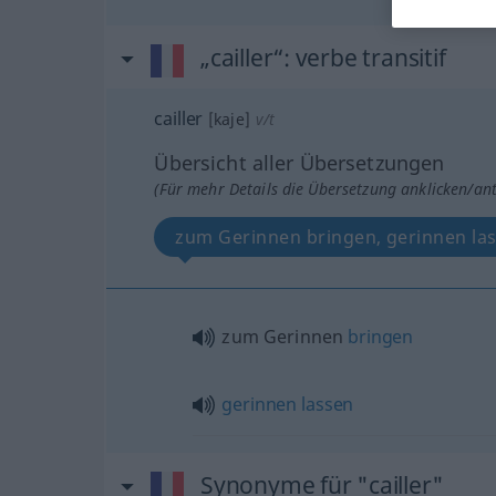
„cailler“
: verbe transitif
cailler
[kaje]
v/t
Übersicht aller Übersetzungen
(Für mehr Details die Übersetzung anklicken/an
zum Gerinnen bringen, gerinnen la
zum Gerinnen
bringen
gerinnen
lassen
Synonyme für "cailler"