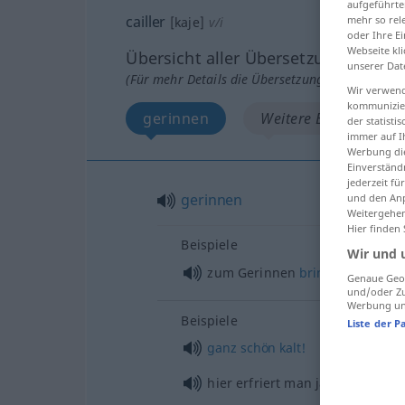
aufgeführte
cailler
mehr so rel
[kaje]
v/i
oder Ihre E
Webseite kli
Übersicht aller Übersetzungen
unserer Dat
(Für mehr Details die Übersetzung anklicken/an
Wir verwend
kommunizier
gerinnen
Weitere Beispiele...
der statist
immer auf I
Werbung die
Einverständ
jederzeit f
gerinnen
und den Anp
Weitergehen
Hier finden
Beispiele
Wir und 
zum Gerinnen
bringen
Genaue Geol
und/oder Zu
Werbung und
Beispiele
Liste der P
ganz
schön
kalt!
hier erfriert man ja