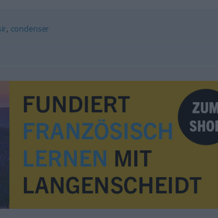
ir
,
condenser