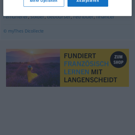
Mehr Optionen
Akzeptieren
aiguiser
,
payer
,
joindre
,
acquitter
,
régler
,
verser
,
rémunérer
,
solder
,
débourser
,
rétribuer
,
financer
© myThes Dicollecte