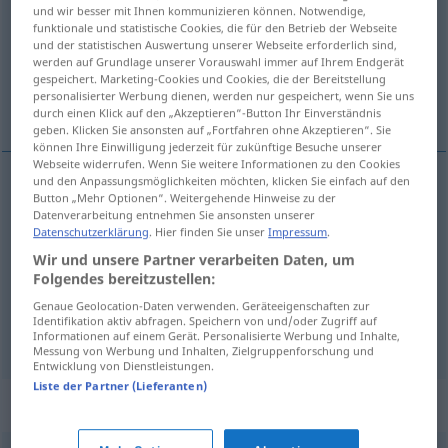
und wir besser mit Ihnen kommunizieren können. Notwendige,
funktionale und statistische Cookies, die für den Betrieb der Webseite
Übersicht aller Übersetzungen
und der statistischen Auswertung unserer Webseite erforderlich sind,
(Für mehr Details die Übersetzung anklicken/antippen)
werden auf Grundlage unserer Vorauswahl immer auf Ihrem Endgerät
gespeichert. Marketing-Cookies und Cookies, die der Bereitstellung
personalisierter Werbung dienen, werden nur gespeichert, wenn Sie uns
Gehalt zahlen, entlohnen, besolden
durch einen Klick auf den „Akzeptieren“-Button Ihr Einverständnis
geben. Klicken Sie ansonsten auf „Fortfahren ohne Akzeptieren“. Sie
können Ihre Einwilligung jederzeit für zukünftige Besuche unserer
Webseite widerrufen. Wenn Sie weitere Informationen zu den Cookies
und den Anpassungsmöglichkeiten möchten, klicken Sie einfach auf den
Button „Mehr Optionen“. Weitergehende Hinweise zu der
Gehalt
zahlen
(
jemandem
)
appointer
qn
Datenverarbeitung entnehmen Sie ansonsten unserer
Datenschutzerklärung
. Hier finden Sie unser
Impressum
.
entlohnen
appointer
Wir und unsere Partner verarbeiten Daten, um
Folgendes bereitzustellen:
besolden
appointer
fonctionnaire
Genaue Geolocation-Daten verwenden. Geräteeigenschaften zur
Identifikation aktiv abfragen. Speichern von und/oder Zugriff auf
Informationen auf einem Gerät. Personalisierte Werbung und Inhalte,
Messung von Werbung und Inhalten, Zielgruppenforschung und
Entwicklung von Dienstleistungen.
Liste der Partner (Lieferanten)
Synonyme für "appointer"