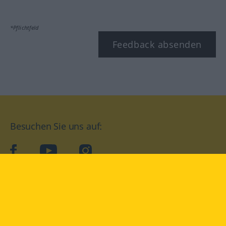
*Pflichtfeld
Feedback absenden
Besuchen Sie uns auf:
facebook
YouTube
Instagram
Langenscheidt