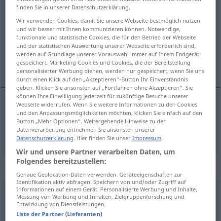
finden Sie in unserer Datenschutzerklärung.
zahlen
v/t
&
v/i
Wir verwenden Cookies, damit Sie unsere Webseite bestmöglich nutzen
und wir besser mit Ihnen kommunizieren können. Notwendige,
Übersicht aller Übersetzungen
funktionale und statistische Cookies, die für den Betrieb der Webseite
(Für mehr Details die Übersetzung anklicken/antippen)
und der statistischen Auswertung unserer Webseite erforderlich sind,
werden auf Grundlage unserer Vorauswahl immer auf Ihrem Endgerät
gespeichert. Marketing-Cookies und Cookies, die der Bereitstellung
payer
personalisierter Werbung dienen, werden nur gespeichert, wenn Sie uns
durch einen Klick auf den „Akzeptieren“-Button Ihr Einverständnis
geben. Klicken Sie ansonsten auf „Fortfahren ohne Akzeptieren“. Sie
können Ihre Einwilligung jederzeit für zukünftige Besuche unserer
Webseite widerrufen. Wenn Sie weitere Informationen zu den Cookies
und den Anpassungsmöglichkeiten möchten, klicken Sie einfach auf den
payer
zahlen
Button „Mehr Optionen“. Weitergehende Hinweise zu der
Datenverarbeitung entnehmen Sie ansonsten unserer
Datenschutzerklärung
. Hier finden Sie unser
Impressum
.
Wir und unsere Partner verarbeiten Daten, um
Folgendes bereitzustellen:
Beispielsätze für "zahlen"
Genaue Geolocation-Daten verwenden. Geräteeigenschaften zur
Identifikation aktiv abfragen. Speichern von und/oder Zugriff auf
Informationen auf einem Gerät. Personalisierte Werbung und Inhalte,
Messung von Werbung und Inhalten, Zielgruppenforschung und
für
etwas
jeden
Preis
zahlen
Entwicklung von Dienstleistungen.
(être
prêt
à)
payer
n’importe
quel
prix
pour
qc
Liste der Partner (Lieferanten)