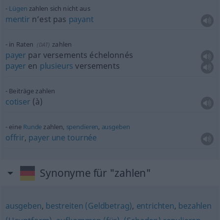
Lügen
zahlen sich nicht aus
mentir
n’est pas
payant
in Raten
zahlen
(
DAT
)
payer
par versements échelonnés
payer
en
plusieurs
versements
Beiträge zahlen
cotiser
(
à
)
eine
Runde
zahlen,
spendieren
,
ausgeben
offrir
,
payer
une
tournée
Synonyme für "zahlen"
ausgeben
,
bestreiten (Geldbetrag)
,
entrichten
,
bezahlen