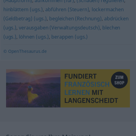
(Hauptform)
,
aufkommen (für)
,
(Schaden) regulieren
,
hinblättern (ugs.)
,
abführen (Steuern)
,
lockermachen
(Geldbetrag) (ugs.)
,
begleichen (Rechnung)
,
abdrücken
(ugs.)
,
verausgaben (Verwaltungsdeutsch)
,
blechen
(ugs.)
,
löhnen (ugs.)
,
berappen (ugs.)
© OpenThesaurus.de